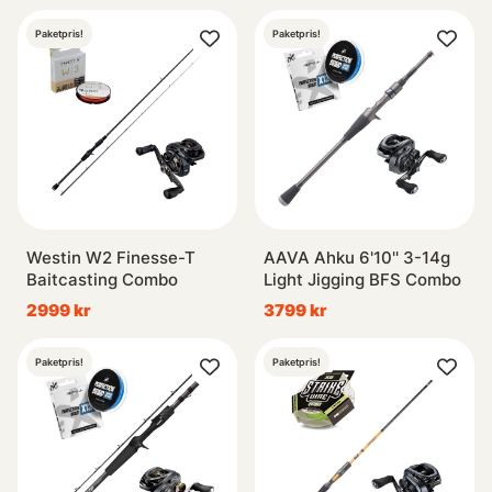
Paketpris!
Paketpris!
Westin W2 Finesse-T
AAVA Ahku 6'10'' 3-14g
Baitcasting Combo
Light Jigging BFS Combo
2999 kr
3799 kr
Paketpris!
Paketpris!