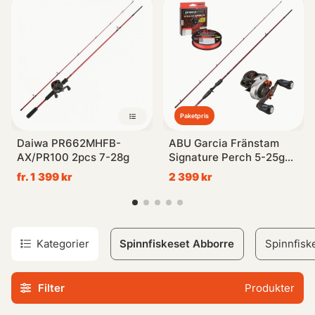
perfekta spinnfiskesetet för abborre som tar ditt fiske till
nästa nivå!
Paketpris
Daiwa PR662MHFB-
ABU Garcia Fränstam
AX/PR100 2pcs 7-28g
Signature Perch 5-25g
Baitcasting Combo
fr. 1 399 kr
2 399 kr
Kategorier
Spinnfiskeset Abborre
Spinnfisk
Filter
Produkter