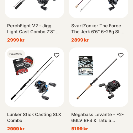
PerchFight V2 - Jigg
SvartZonker The Force
Light Cast Combo 7'8'' 3-
The Jerk 6'6'' 6-28g SLX
20g
MGL Combo
2999 kr
2899 kr
Paketpris!
Lunker Stick Casting SLX
Megabass Levante - F2-
Combo
66LV BFS & Tatula
Combo
2999 kr
5199 kr