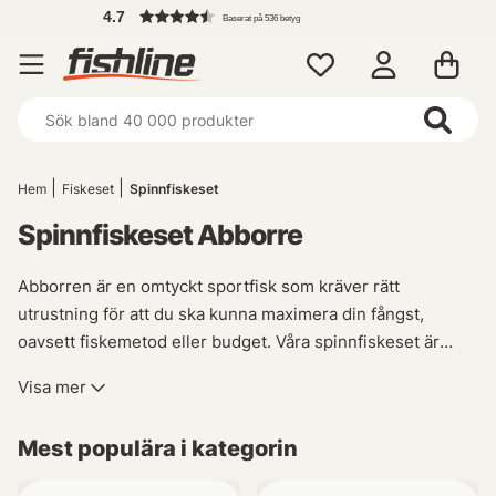
4.7
Baserat på 536 betyg
Hem
Fiskeset
Spinnfiskeset
Spinnfiskeset Abborre
Abborren är en omtyckt sportfisk som kräver rätt
utrustning för att du ska kunna maximera din fångst,
oavsett fiskemetod eller budget. Våra spinnfiskeset är
noggrant utvalda för att passa olika behov – från
Visa mer
avancerade alternativ för den erfarne fiskaren till prisvärda
set för nybörjaren. Oavsett om du föredrar spinnare,
Mest populära i kategorin
wobblers eller andra beten, har vi ett set som matchar din
teknik och budget. Ta en titt i vårt sortiment och hitta det