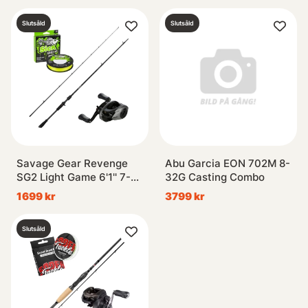
Slutsåld
Slutsåld
Savage Gear Revenge
Abu Garcia EON 702M 8-
SG2 Light Game 6'1'' 7-
32G Casting Combo
22g Casting Combo
1699 kr
3799 kr
Slutsåld