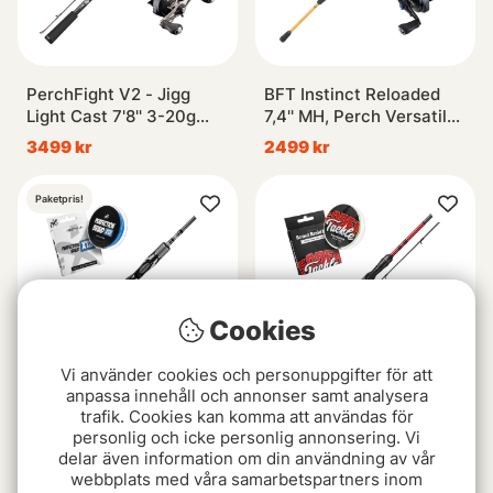
PerchFight V2 - Jigg
BFT Instinct Reloaded
Light Cast 7'8'' 3-20g
7,4'' MH, Perch Versatile
Curado BFS Combo
7-25g SLX Combo
3499 kr
2499 kr
Paketpris!
Cookies
Vi använder cookies och personuppgifter för att
anpassa innehåll och annonser samt analysera
trafik. Cookies kan komma att användas för
Scout Lunker 7'6'' 5-28g
Lake X Perch Casting
personlig och icke personlig annonsering. Vi
SLX BFS Combo
Combo 7'2'' 5-25g
delar även information om din användning av vår
3999 kr
1799 kr
webbplats med våra samarbetspartners inom