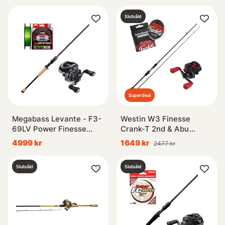
Slutsåld
Superdeal
Megabass Levante - F3-
Westin W3 Finesse
69LV Power Finesse
Crank-T 2nd & Abu
Combo
Garcia Max X Combo
4999 kr
1649 kr
2477 kr
Slutsåld
Slutsåld