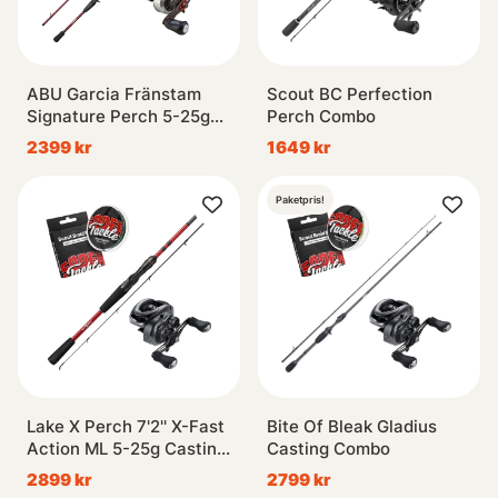
ABU Garcia Fränstam
Scout BC Perfection
Signature Perch 5-25g
Perch Combo
Baitcasting Combo
2399 kr
1649 kr
Paketpris!
Lake X Perch 7'2'' X-Fast
Bite Of Bleak Gladius
Action ML 5-25g Casting
Casting Combo
Combo
2899 kr
2799 kr