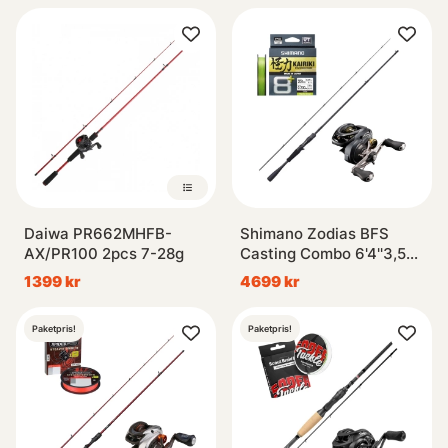
Daiwa PR662MHFB-
Shimano Zodias BFS
AX/PR100 2pcs 7-28g
Casting Combo 6'4''3,5-
10g
1399 kr
4699 kr
Paketpris!
Paketpris!