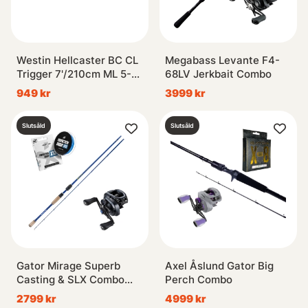
Westin Hellcaster BC CL
Megabass Levante F4-
Trigger 7'/210cm ML 5-
68LV Jerkbait Combo
24G 2Sec 201-Hh 4+1BB
949 kr
3999 kr
0,20mm/125m
Slutsåld
Slutsåld
Gator Mirage Superb
Axel Åslund Gator Big
Casting & SLX Combo
Perch Combo
7'3'' 5-25g
2799 kr
4999 kr