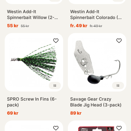
Westin Add-It
Westin Add-It
Spinnerbait Willow (2-
Spinnerbait Colorado (2-
pack)
pack)
55 kr
fr. 49 kr
55 kr
fr. 49 kr
SPRO Screw In Fins (6-
Savage Gear Crazy
pack)
Blade Jig Head (3-pack)
69 kr
89 kr