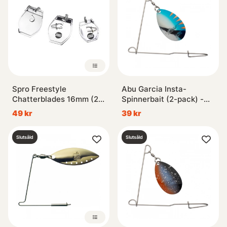
Spro Freestyle
Abu Garcia Insta-
Chatterblades 16mm (2-
Spinnerbait (2-pack) -
pack)
Blue Herring
49 kr
39 kr
Slutsåld
Slutsåld