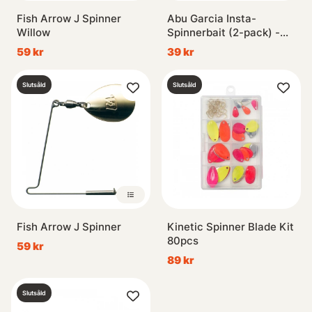
Fish Arrow J Spinner
Abu Garcia Insta-
Willow
Spinnerbait (2-pack) -
Fegis
59 kr
39 kr
Slutsåld
Slutsåld
Fish Arrow J Spinner
Kinetic Spinner Blade Kit
80pcs
59 kr
89 kr
Slutsåld