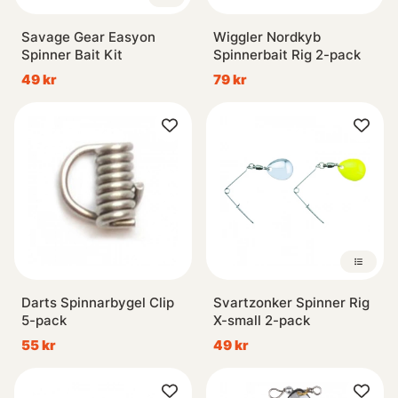
Savage Gear Easyon
Wiggler Nordkyb
Spinner Bait Kit
Spinnerbait Rig 2-pack
49 kr
79 kr
Darts Spinnarbygel Clip
Svartzonker Spinner Rig
5-pack
X-small 2-pack
55 kr
49 kr