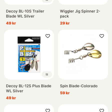
Decoy BL-10S Trailer
Wiggler Jig Spinner 2-
Blade WL Silver
pack
49 kr
29 kr
Decoy BL-12S Plus Blade
Spin Blade-Colorado
WL Silver
59 kr
49 kr