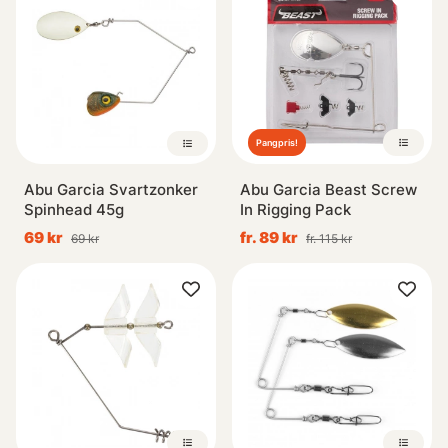
Pangpris!
Abu Garcia Svartzonker
Abu Garcia Beast Screw
Spinhead 45g
In Rigging Pack
69 kr
fr. 89 kr
69 kr
fr. 115 kr