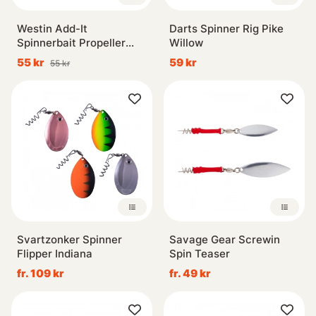
Westin Add-It
Darts Spinner Rig Pike
Spinnerbait Propeller
Willow
Large (2-pack)
55 kr
59 kr
55 kr
Svartzonker Spinner
Savage Gear Screwin
Flipper Indiana
Spin Teaser
fr. 109 kr
fr. 49 kr