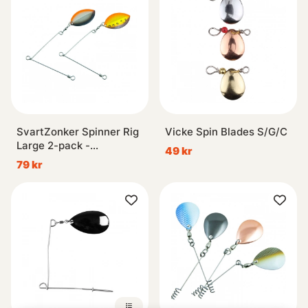
SvartZonker Spinner Rig
Vicke Spin Blades S/G/C
Large 2-pack -
49 kr
Coward/Golden Shiner
79 kr