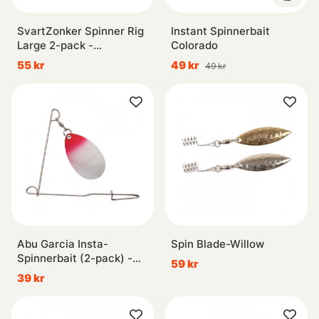
SvartZonker Spinner Rig
Instant Spinnerbait
Large 2-pack -
Colorado
Copper/Fluo. Red Bandit
55 kr
49 kr
49 kr
Abu Garcia Insta-
Spin Blade-Willow
Spinnerbait (2-pack) -
59 kr
Red Head
39 kr