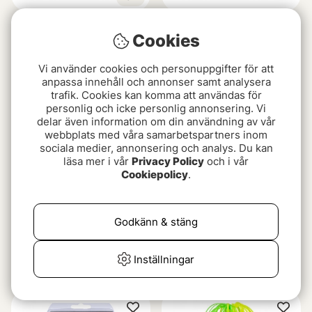
Instant Spinnerbait
SvartZonker Spinner Rig
Cookies
Indiana
4-pack Copper, Black,
Blue, Brown
49 kr
75 kr
49 kr
Vi använder cookies och personuppgifter för att
anpassa innehåll och annonser samt analysera
trafik. Cookies kan komma att användas för
personlig och icke personlig annonsering. Vi
delar även information om din användning av vår
webbplats med våra samarbetspartners inom
sociala medier, annonsering och analys. Du kan
läsa mer i vår
Privacy Policy
och i vår
Cookiepolicy
.
Godkänn & stäng
Svartzonker Spinner
BKK Teaser Blade WS1
Flipper Colorado
49 kr
Inställningar
49 kr
119 kr