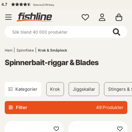
Fri frakt över 699 kr!
Hem
Spinnfiske
Krok & Småplock
Spinnerbait-riggar & Blades
Kategorier
Krok
Jiggskallar
Stingers & 
Filter
49
Produkter