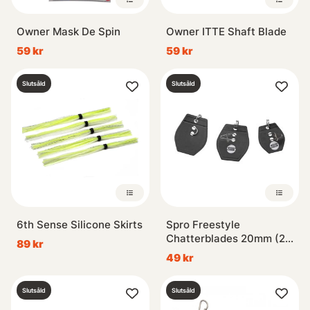
Owner Mask De Spin
Owner ITTE Shaft Blade
59 kr
59 kr
Slutsåld
Slutsåld
6th Sense Silicone Skirts
Spro Freestyle
Chatterblades 20mm (2-
89 kr
pack)
49 kr
Slutsåld
Slutsåld