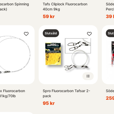
rocarbon Spinning
Tafs Cliplock Fluorocarbon
Söde
ack)
40cm 9kg
Perc
59 kr
39 
Slutsåld
Slut
x Fluorocarbon
Spro Fluorocarbon Tafsar 2-
Söde
31kg/70lb
pack
259
95 kr