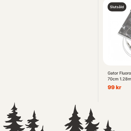
Slutsåld
Gator Fluor
70cm 1.28
99 kr