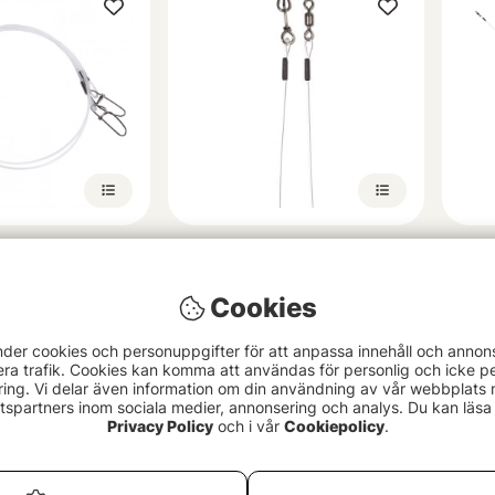
on Fluo Pike
CWC Carbon Leader Fastach
Sava
m (2-pack)
(Abborre)
fr. 
Cookies
49 kr
nder cookies och personuppgifter för att anpassa innehåll och annon
era trafik. Cookies kan komma att användas för personlig och icke pe
ing. Vi delar även information om din användning av vår webbplats
spartners inom sociala medier, annonsering och analys. Du kan läsa 
Privacy Policy
och i vår
Cookiepolicy
.