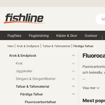
Flugfiske
Flugbindning
Kläder & Skor
Outdoor
Hem
Krok & Småplock
Tafsar & Tafsmaterial
Färdiga Tafsar
Fluoroc
Krok & Småplock
Krok
Fluorocarbonta
Jiggskallar
och beteslås, v
Stingers & Stingertillbehör
En av de stora
Tafsar & Tafsmaterial
Visa mer
med exempelvis
Färdiga Tafsar
skrämma bort 
Mest popu
Fluorocarbontafsar