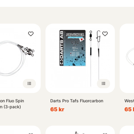
on Fluo Spin
Darts Pro Tafs Fluorcarbon
West
m (3-pack)
65 kr
65 