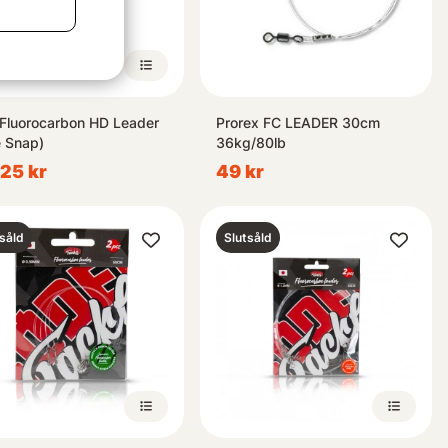
Fluorocarbon HD Leader
Prorex FC LEADER 30cm
e Snap)
36kg/80lb
125 kr
49 kr
såld
Slutsåld