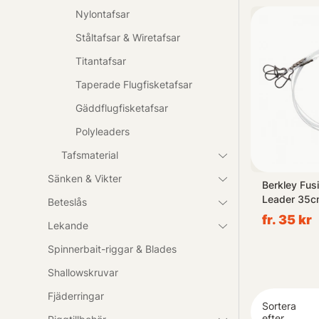
Förutom sin ge
Nylontafsar
med wirelås som
Ståltafsar & Wiretafsar
Titantafsar
Vi vet hur irri
fluorkolfibert
Taperade Flugfisketafsar
runt din rigg.
Gäddflugfisketafsar
Polyleaders
Söker du efter 
fluorkolfibert
Tafsmaterial
det du behöver
Sänken & Vikter
Tafs Cliplock Fluorocarbon
Berkley Fusi
r (2-pack)
40cm 9kg
Leader 35cm
Beteslås
Satsa på kvali
0.30mm
59 kr
fr. 35 kr
Lekande
Spinnerbait-riggar & Blades
Shallowskruvar
Fjäderringar
Sortera
efter