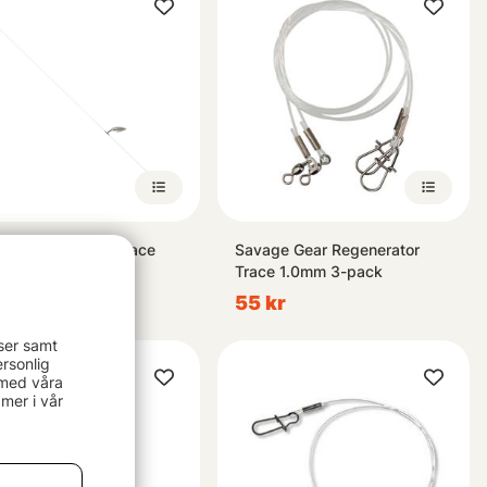
ge Gear Teaser Trace
Savage Gear Regenerator
Trace 1.0mm 3-pack
79 kr
55 kr
ser samt
rsonlig
 med våra
mer i vår