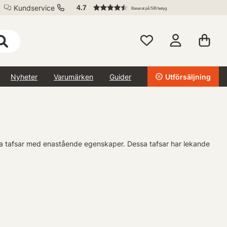
Kundservice
4.7
Baserat på 536 betyg
Nyheter
Varumärken
Guider
Utförsäljning
diga tafsar med enastående egenskaper. Dessa tafsar har lekande
att dessa tafsar blir nästan osynliga under vattenytan jämfört
ten kan du vara säker på att dina fluorkolabonatfasrar inte kommer