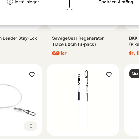
Inställningar
Godkänn & stäng
 Leader Stay-Lok
SavageGear Regenerator
BKK 
Trace 60cm (3-pack)
(Pik
69 kr
fr. 
Slut