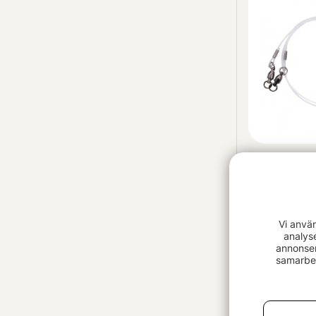
Berkley Fusi
Leader 40c
fr. 85 kr
Vi anvä
analys
annonser
samarbet