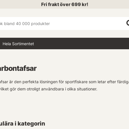
Fri frakt över 699 kr!
Hela Sortimentet
arbontafsar
fsar är den perfekta lösningen för sportfiskare som letar efter fär
ilket gör dem otroligt användbara i olika situationer.
 fördelarna med fluorocarbon är dess transparenta natur. Det innebär 
 ståltafsar. Så oavsett om du befinner dig i klart eller grumligt vat
fisken.
lära i kategorin