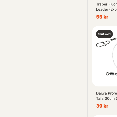
Traper Fluo
Leader (2-p
55 kr
Slutsåld
Daiwa Prore
Tafs 30cm 
39 kr