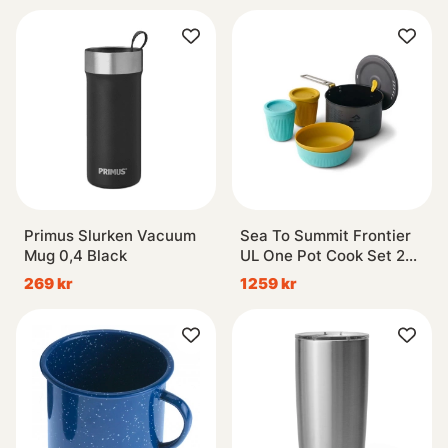
Primus Slurken Vacuum
Sea To Summit Frontier
Mug 0,4 Black
UL One Pot Cook Set 2L,
5pcs
269 kr
1259 kr