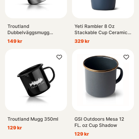
Troutland
Yeti Rambler 8 Oz
Dubbelväggsmugg
Stackable Cup Ceramic -
350ml
Navy
149 kr
329 kr
Troutland Mugg 350ml
GSI Outdoors Mesa 12
FL. oz Cup Shadow
129 kr
129 kr