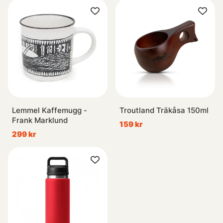
Lemmel Kaffemugg -
Troutland Träkåsa 150ml
Frank Marklund
159 kr
299 kr