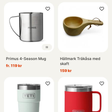
Primus 4-Season Mug
Hällmark Träkåsa med
skaft
fr. 119 kr
159 kr