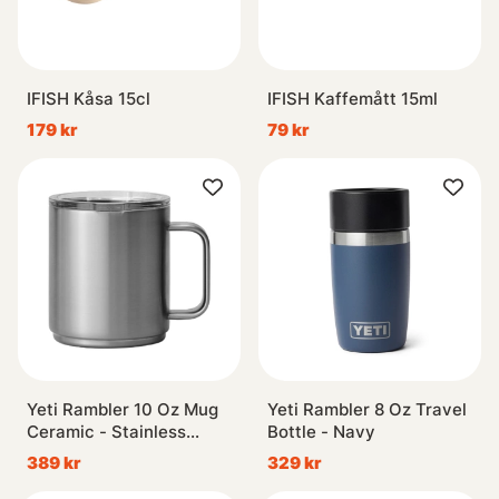
IFISH Kåsa 15cl
IFISH Kaffemått 15ml
179 kr
79 kr
Yeti Rambler 10 Oz Mug
Yeti Rambler 8 Oz Travel
Ceramic - Stainless
Bottle - Navy
Steel
389 kr
329 kr