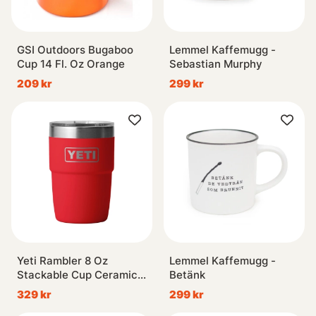
GSI Outdoors Bugaboo
Lemmel Kaffemugg -
Cup 14 Fl. Oz Orange
Sebastian Murphy
209 kr
299 kr
Yeti Rambler 8 Oz
Lemmel Kaffemugg -
Stackable Cup Ceramic -
Betänk
Rescue Red
329 kr
299 kr