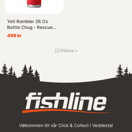
Yeti Rambler 26 Oz
Bottle Chug - Rescue
Red
499 kr
1
2
3
Nästa
»
Välkommen till vår Click & Collect i Veddesta!