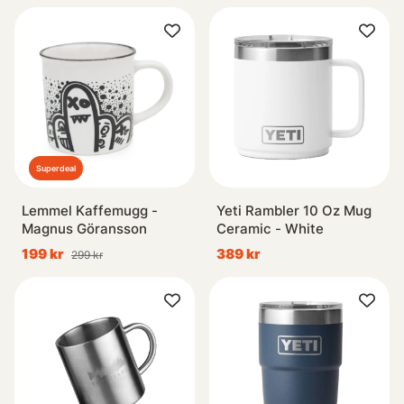
Superdeal
Lemmel Kaffemugg -
Yeti Rambler 10 Oz Mug
Magnus Göransson
Ceramic - White
199 kr
389 kr
299 kr