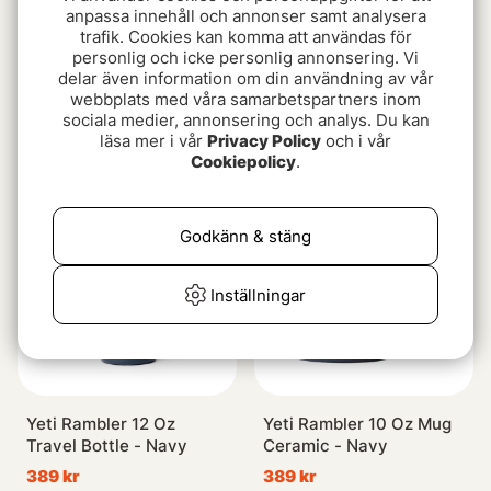
anpassa innehåll och annonser samt analysera
trafik. Cookies kan komma att användas för
personlig och icke personlig annonsering. Vi
delar även information om din användning av vår
Yeti Rambler 16 Oz
Primus Koppen Trekking
webbplats med våra samarbetspartners inom
HotShot Bottle 2.0 -
Mug 0.3L Stainless Steel
sociala medier, annonsering och analys. Du kan
Black
läsa mer i vår
Privacy Policy
och i vår
439 kr
199 kr
Cookiepolicy
.
Godkänn & stäng
Inställningar
Yeti Rambler 12 Oz
Yeti Rambler 10 Oz Mug
Travel Bottle - Navy
Ceramic - Navy
389 kr
389 kr