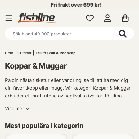
Fri frakt över 699 kr!
Hem
Outdoor
Friluftskök & Redskap
Koppar & Muggar
På din nästa fisketur eller vandring, se till att ha med dig
din favoritkopp eller mugg. Vår kategori Koppar & Muggar
erbjuder ett brett utbud av högkvalitativa kärl för dina
drycker under friluftslivet. Oavsett om du föredrar en
Visa mer
klassisk termosmugg, en robust fiskekopp eller en
charmig kaffemugg med motiv relaterade till sportfiske
Mest populära i kategorin
och naturen, har vi något som passar just dig.