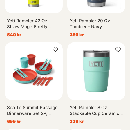
Yeti Rambler 42 Oz
Yeti Rambler 20 Oz
Straw Mug - Firefly
Tumbler - Navy
Yellow
549 kr
389 kr
Sea To Summit Passage
Yeti Rambler 8 Oz
Dinnerware Set 2P,
Stackable Cup Ceramic -
14pcs Blue + Orange
Seafoam
699 kr
329 kr