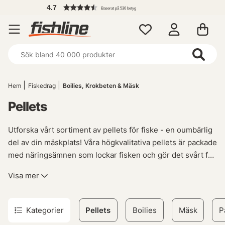
4.7
Baserat på 536 betyg
Hem
Fiskedrag
Boilies, Krokbeten & Mäsk
Pellets
Utforska vårt sortiment av pellets för fiske - en oumbärlig
del av din mäskplats! Våra högkvalitativa pellets är packade
med näringsämnen som lockar fisken och gör det svårt för
dem att motstå. Med ett brett utbud av smaker och
Visa mer
storlekar kan du anpassa ditt bete efter olika fiskarter och
situationer.
Kategorier
Pellets
Boilies
Mäsk
P
Vår mångsidiga samling erbjuder allt från traditionella