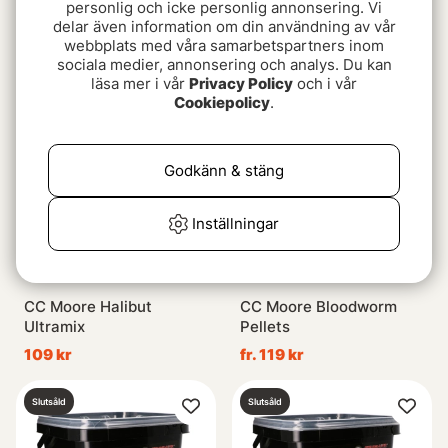
personlig och icke personlig annonsering. Vi
Starbaits Pro Peach &
Mainline Response Carp
delar även information om din användning av vår
Mango Pellets Mixed 2kg
Pellets - 5kg
webbplats med våra samarbetspartners inom
239 kr
429 kr
sociala medier, annonsering och analys. Du kan
läsa mer i vår
Privacy Policy
och i vår
Cookiepolicy
.
Godkänn & stäng
Inställningar
CC Moore Halibut
CC Moore Bloodworm
Ultramix
Pellets
109 kr
fr. 119 kr
Slutsåld
Slutsåld