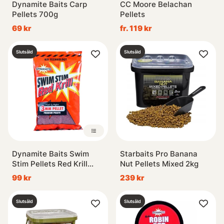
Dynamite Baits Carp
CC Moore Belachan
Pellets 700g
Pellets
69 kr
fr. 119 kr
Slutsåld
Slutsåld
Dynamite Baits Swim
Starbaits Pro Banana
Stim Pellets Red Krill
Nut Pellets Mixed 2kg
900g
99 kr
239 kr
Slutsåld
Slutsåld