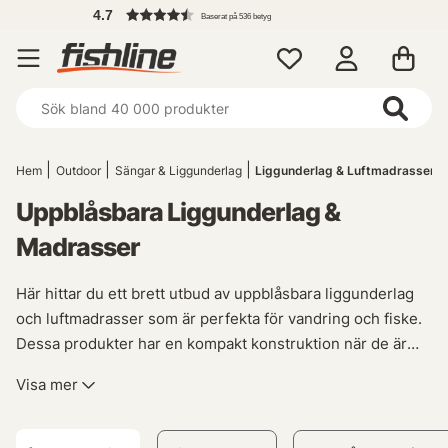
4.7
Baserat på 536 betyg
Hem
Outdoor
Sängar & Liggunderlag
Liggunderlag & Luftmadrasser
Uppblåsbara Liggunderlag &
Madrasser
Här hittar du ett brett utbud av uppblåsbara liggunderlag
och luftmadrasser som är perfekta för vandring och fiske.
Dessa produkter har en kompakt konstruktion när de är
nedpackade, vilket gör dem idealiska att ta med sig i
Visa mer
ryggsäcken.
När det gäller liggunderlag mäts deras isoleringseffekt i r-