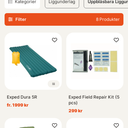
Kategorier
Liggunderlag
Uppblåsbara Liggu
värden, där högre värden passar för extrema temperaturer
under -25°C eller lägre, medan lägre värden på ca 1-2
Filter
8
Produkter
fungerar bra för sommarcamping. Liggunderlag med ett r-
värde runt 2-4 anses vara allroundprodukter och ger
tillräcklig isolering under vår, sommar och höst.
Vår kollektion erbjuder lätta, bekväma, vattentåliga samt
portabla uppblåsbara liggunderlag & madrasser justerbart
efter dina behov – oavsett om du ska ge dig ut på en
kortare dagstur eller planera en längre campingutflykt vid
vattnet.
Exped Dura 5R
Exped Field Repair Kit (5
pcs)
fr. 1999 kr
299 kr