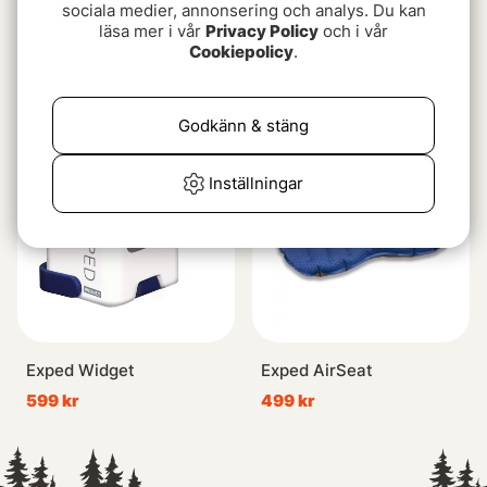
sociala medier, annonsering och analys. Du kan
läsa mer i vår
Privacy Policy
och i vår
Exped Ultra 3R
Exped Ultra Pillow
Cookiepolicy
.
Greygoose
fr. 1999 kr
fr. 379 kr
Godkänn & stäng
Slutsåld
Slutsåld
Inställningar
Exped Widget
Exped AirSeat
599 kr
499 kr