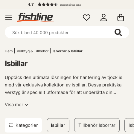
4.7
Baserat på 536 betyg
Hem
Verktyg & Tillbehör
Isborrar & Isbillar
Isbillar
Upptäck den ultimata lösningen för hantering av tjock is
med vår exklusiva kollektion av isbillar. Dessa praktiska
verktyg är speciellt utformade för att underlätta din
vinterupplevelse och göra det enkelt att ta itu med
Visa mer
besvärliga istäcken. Med vårt sortiment kan du säkerställa
effektiv borttagning av is utan krångel.
Kategorier
Isbillar
Tillbehör Isborrar
Is
Vår samling erbjuder ett varierat urval av högkvalitativa