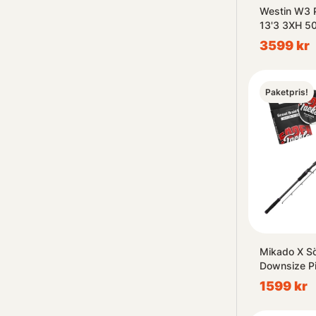
Westin W3 
13'3 3XH 5
3599 kr
Paketpris!
Mikado X Sö
Downsize P
1599 kr