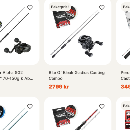
Paketpris!
Pak
r Alpha SG2
Bite Of Bleak Gladius Casting
Perc
'' 70-150g & Abu
Combo
Cast
st Combo
Com
2799 kr
349
Pak