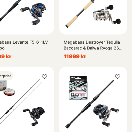
bass Levante F5-611LV
Megabass Destroyer Tequila
bo
Baccarac & Daiwa Ryoga 26
Combo
9 kr
11999 kr
etpris!