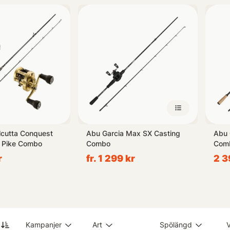
raterade sortiment erbjuder vi också handplockade favoritset från vå
stiska! Med Spinnfiskeset blir din nästa fiskeupplevelse både smidig 
tt äventyr i vattenlandskapets magi.
lcutta Conquest
Abu Garcia Max SX Casting
Abu 
 Pike Combo
Combo
Comb
r
fr. 1 299 kr
2 3
Kampanjer
Art
Spölängd