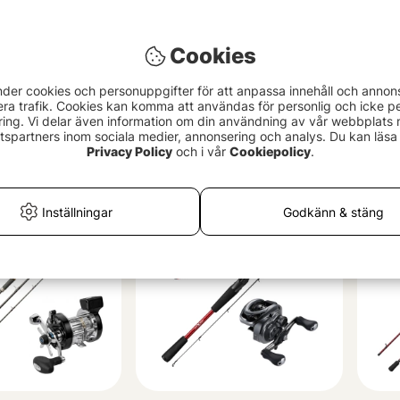
Cookies
nder cookies och personuppgifter för att anpassa innehåll och annon
era trafik. Cookies kan komma att användas för personlig och icke pe
ingshot V2 Casting
Abu Garcia Fast Attack
Shim
ing. Vi delar även information om din användning av vår webbplats
 40-110g V2
702MH 10-50g/FALP-L
Comb
spartners inom sociala medier, annonsering och analys. Du kan läsa 
Combo
1199 kr
469
Privacy Policy
och i vår
Cookiepolicy
.
Inställningar
Godkänn & stäng
Pak