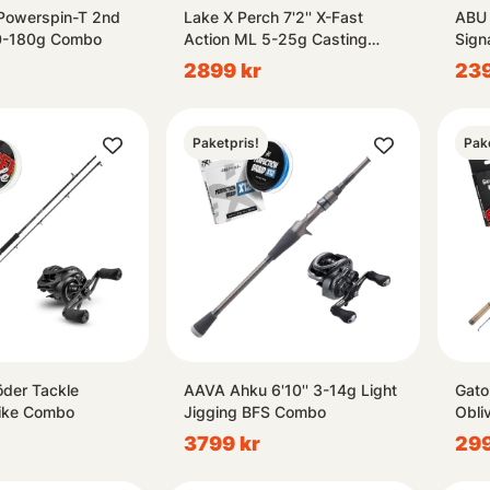
Powerspin-T 2nd
Lake X Perch 7'2'' X-Fast
ABU 
0-180g Combo
Action ML 5-25g Casting
Sign
Combo
Bait
2899 kr
239
Paketpris!
Pak
der Tackle
AAVA Ahku 6'10'' 3-14g Light
Gato
ike Combo
Jigging BFS Combo
Obli
3799 kr
299