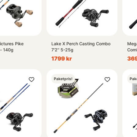
ictures Pike
Lake X Perch Casting Combo
Mega
 - 140g
7'2'' 5-25g
Com
1799 kr
369
Paketpris!
Pak