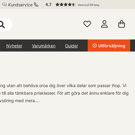
Kundservice
4.7
Baserat på 536 betyg
Nyheter
Varumärken
Guider
Utförsäljning
ing utan att behöva oroa dig över vilka delar som passar ihop. Vi
l alla tänkbara prisklasser. För att göra det ännu enklare för dig
havsöring med mera.
l kunna utforska flera arter eller njuta av lättare gäddfiske. Dessa