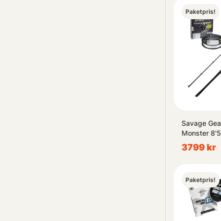
Paketpris!
Savage Gea
Monster 8'5
Garcia Bea
3799 kr
Paketpris!