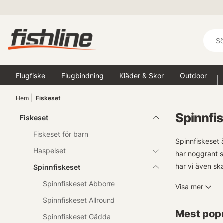
Flugfiske
Flugbindning
Kläder & Skor
Outdoor
Hem
Fiskeset
Spinnfi
Fiskeset
Fiskeset för barn
Spinnfiskeset 
Haspelset
har noggrant s
har vi även sk
Spinnfiskeset
Spinnfiskeset Abborre
Visa mer
För de mångsid
Spinnfiskeset Allround
set har lite h
Mest popu
Spinnfiskeset Gädda