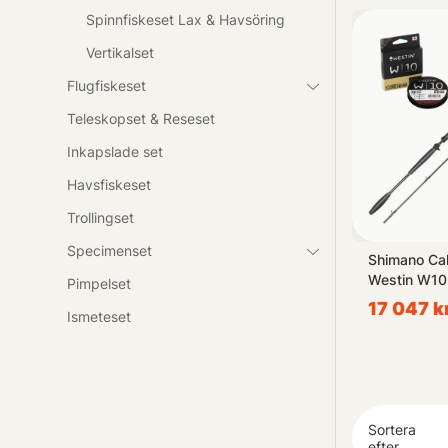
Utöver vårt ku
Spinnfiskeset Lax & Havsöring
själva entusia
Vertikalset
bara börjar di
Flugfiskeset
Teleskopset & Reseset
Inkapslade set
Havsfiskeset
Paketpris
Trollingset
Specimenset
ckle
Westin W2 Finesse-T
Shimano Ca
mbo
Baitcasting Combo
Westin W10
Pimpelset
2 999 kr
17 047 k
Ismeteset
Sortera
efter