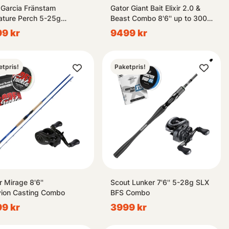
Garcia Fränstam
Gator Giant Bait Elixir 2.0 &
ature Perch 5-25g
Beast Combo 8'6'' up to 300
casting Combo
Gram
9 kr
9499 kr
etpris!
Paketpris!
r Mirage 8'6''
Scout Lunker 7'6'' 5-28g SLX
vion Casting Combo
BFS Combo
9 kr
3999 kr