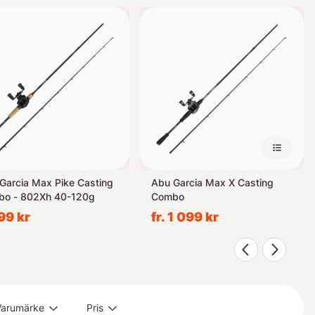
r egen erfarenhet inom sportfiskevärlden – sådana kit som får oss
och framgångsrik oavsett om du redan vet vad du letar efter eller
Garcia Max Pike Casting
Abu Garcia Max X Casting
o - 802Xh 40-120g
Combo
99 kr
fr. 1 099 kr
Varumärke
Pris