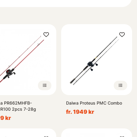
wa PR662MHFB-
Daiwa Proteus PMC Combo
R100 2pcs 7-28g
fr. 1949 kr
9 kr