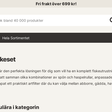
Fri frakt över 699 kr!
Hela Sortimentet
skeset
är den perfekta lösningen för dig som vill ha en komplett fiskeutrustn
att samman olika kombinationer av spön och haspelrullar, anpassade til
apat ett praktiskt artfilter där du kan välja mellan abborre, gädda, 
iga sportfiskarna erbjuder vi allround-seten - perfekt för dem som vil
ögre kastvikt och är bra på mycket men inte bäst på något specifikt.
lära i kategorin