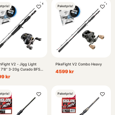
etpris!
Paketpris!
hFight V2 - Jigg Light
PikeFight V2 Combo Heavy
 7'8'' 3-20g Curado BFS
4599 kr
bo
9 kr
etpris!
Paketpris!