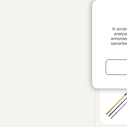
Vi anvä
analys
Eastfield Sl
annonser
Combo 7'9''
samarbet
4499 kr
Paketpris!