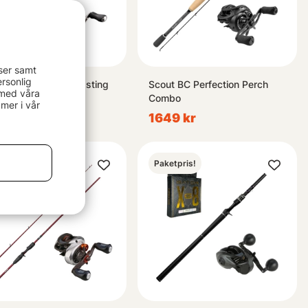
ser samt
rsonlig
ano Zodias BFS Casting
Scout BC Perfection Perch
 med våra
o 6'4''3,5-10g
Combo
mer i vår
9 kr
1649 kr
etpris!
Paketpris!