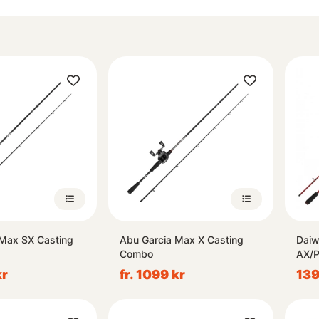
 Max SX Casting
Abu Garcia Max X Casting
Dai
Combo
AX/P
kr
fr. 1099 kr
139