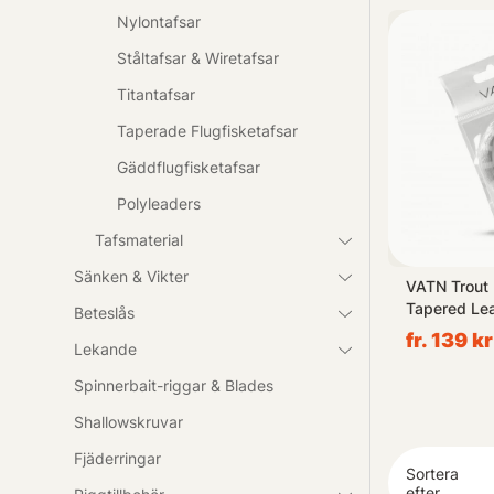
produkterna fö
Nylontafsar
Ståltafsar & Wiretafsar
Titantafsar
Taperade Flugfisketafsar
Gäddflugfisketafsar
Polyleaders
Tafsmaterial
Sänken & Vikter
e Leader
Rio Powerflex TroutLeader
VATN Trout
0,148mm)
12ft 3-pack - 4X
Tapered Lea
Beteslås
0,17mm/2,9kg
4X 0,18mm
fr. 199 kr
fr. 139 kr
Lekande
Spinnerbait-riggar & Blades
Shallowskruvar
Fjäderringar
Sortera
efter