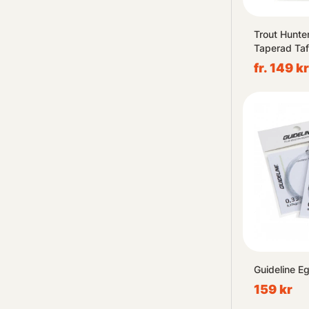
Trout Hunte
Taperad Taf
fr. 149 kr
Guideline E
159 kr