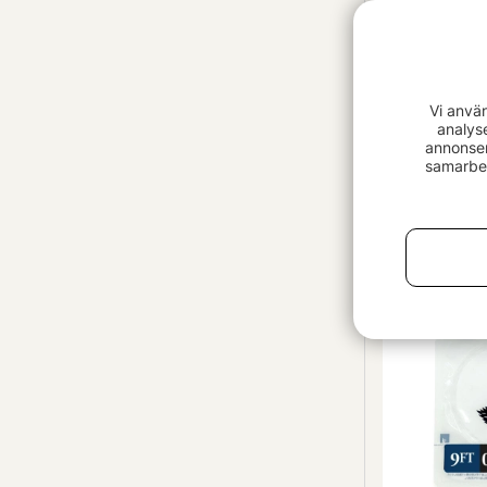
Vi anvä
analys
Betyg:
annonser
samarbet
Airflo Salm
Polyleader
fr. 99 kr