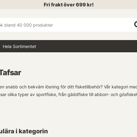
Fri frakt över 699 kr!
Hela Sortimentet
Tafsar
 en snabb och bekväm lösning för ditt fisketillbehör? Vår kategori med
ar olika typer av sportfiske, från gäddfiske till abborr- och gösfisket
t från ståltassar till titantaffsar i tjocka fluorocarbonmaterial - alla
vt presentera beten på ett sätt som lockat fisken utan krångel eller v
lära i kategorin
andlar om hastigheten vid byte mellan olika betespresentationer eller 