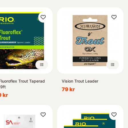
Fluoroflex Trout Taperad
Vision Trout Leader
 9ft
79 kr
 kr