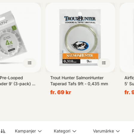
r dig inom vår kategori med Färdiga Tafsarr. Ta del av vårt sortimen
 Pre-Looped
Trout Hunter SalmonHunter
Airfl
der 9' (3-pack) -
Taperad Tafs 9ft - 0,435 mm
5' S
fr. 69 kr
fr. 
Kampanjer
Kategori
Varumärke
P