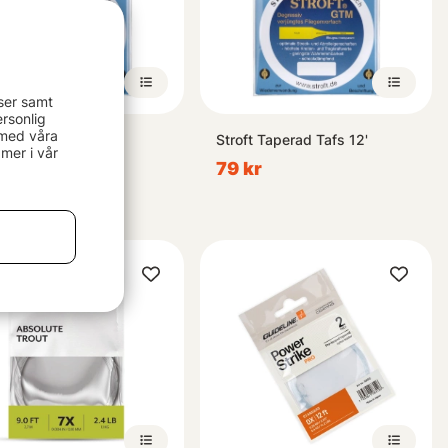
ser samt
rsonlig
 med våra
ft Taperad Tafs 9'
Stroft Taperad Tafs 12'
mer i vår
kr
79 kr