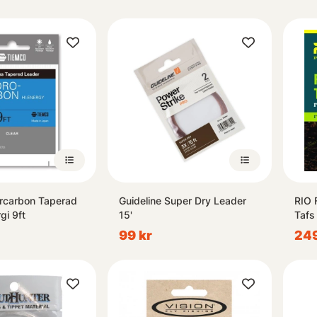
rcarbon Taperad
Guideline Super Dry Leader
RIO 
gi 9ft
15'
Tafs
99 kr
249