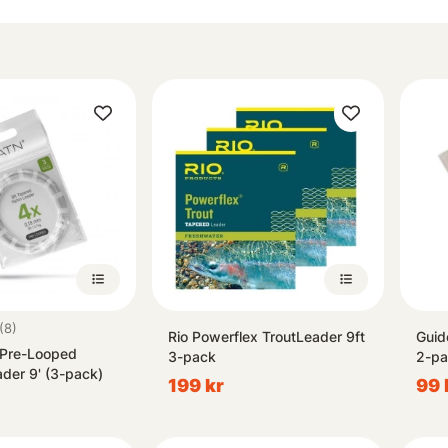
4.6 utav 5 stjärnor
(8)
Rio Powerflex TroutLeader 9ft
Guid
 Pre-Looped
3-pack
2-pa
der 9' (3-pack)
199 kr
99 