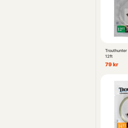
Trouthunter
12ft
79 kr