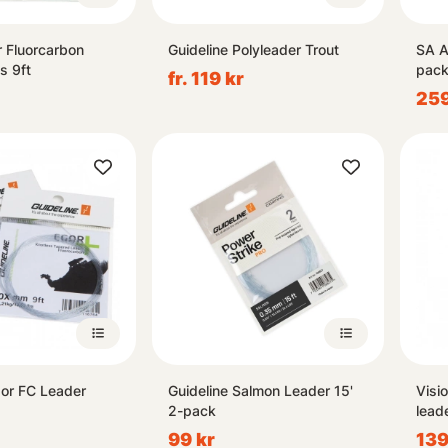
r Fluorcarbon
Guideline Polyleader Trout
SA A
s 9ft
pack
fr. 119 kr
259
gor FC Leader
Guideline Salmon Leader 15'
Visi
2-pack
lead
99 kr
139