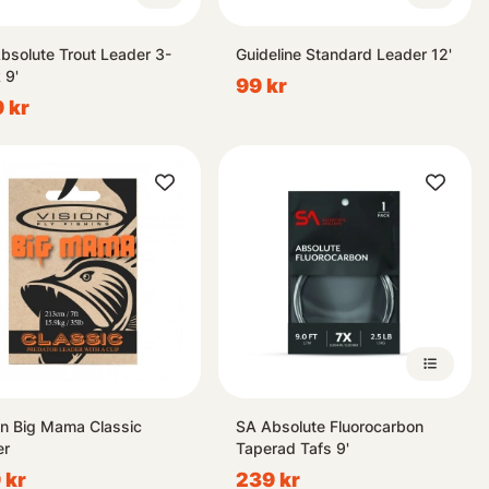
bsolute Trout Leader 3-
Guideline Standard Leader 12'
 9'
99 kr
 kr
on Big Mama Classic
SA Absolute Fluorocarbon
er
Taperad Tafs 9'
 kr
239 kr