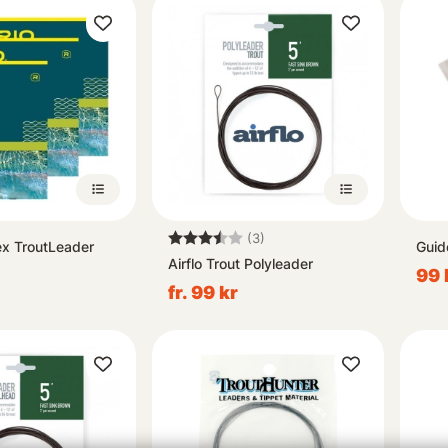
Betyg:
3.7 utav 5 stjärnor
(3)
ex TroutLeader
Guid
Airflo Trout Polyleader
99 
fr. 99 kr