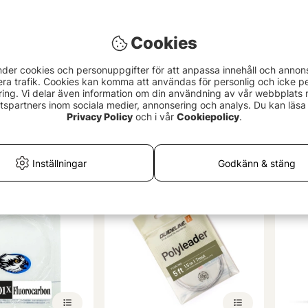
Cookies
nder cookies och personuppgifter för att anpassa innehåll och annon
era trafik. Cookies kan komma att användas för personlig och icke pe
4.0 utav 5 stjärnor
(2)
ing. Vi delar även information om din användning av vår webbplats
Trout Hunter Finesse Taperad
Stro
spartners inom sociala medier, annonsering och analys. Du kan läsa 
on & Steelhead
Tafs 9ft
79 
Privacy Policy
och i vår
Cookiepolicy
.
59 kr
Inställningar
Godkänn & stäng