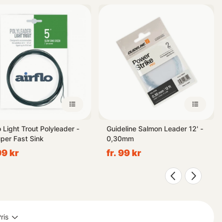
t idag och gör dina framtida fiskeresor ännu mer njutbara!
o Light Trout Polyleader -
Guideline Salmon Leader 12' -
uper Fast Sink
0,30mm
99 kr
fr. 99 kr
ris