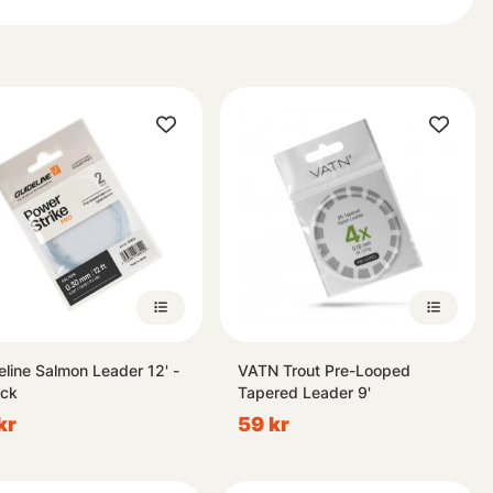
eline Salmon Leader 12' -
VATN Trout Pre-Looped
ck
Tapered Leader 9'
kr
59 kr