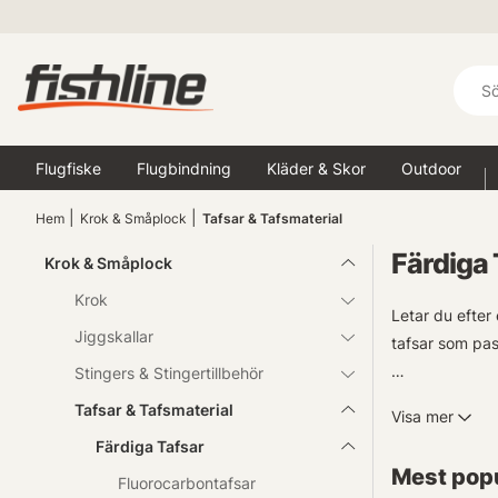
Flugfiske
Flugbindning
Kläder & Skor
Outdoor
Hem
Krok & Småplock
Tafsar & Tafsmaterial
Färdiga 
Krok & Småplock
Krok
Letar du efter
Jiggskallar
tafsar som pass
Stingers & Stingertillbehör
Vi erbjuder all
Tafsar & Tafsmaterial
Visa mer
kan du effekti
Färdiga Tafsar
Mest popu
Vare sig det h
Fluorocarbontafsar