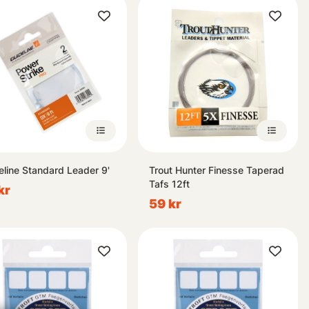
eline Standard Leader 9'
Trout Hunter Finesse Taperad
Tafs 12ft
kr
59 kr