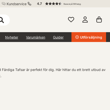
Kundservice
4.7
Baserat på 536 betyg
Nyheter
Varumärken
Guider
Utförsäljning
 Färdiga Tafsar är perfekt för dig. Här hittar du ett brett utbud av
.
 redo att användas direkt ur förpackningen. Med våra färdiga tafsar
äntan.
behovet av enkelhet under din nästa utflykt, så har vi de rätta