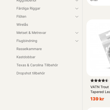
Riggtillbehör
Färdiga Riggar
Flöten
Wirelås
Metset & Metrevar
Flugbindning
Rasselkammare
Kastdobbar
Texas & Carolina Tillbehör
Dropshot tillbehör
Betyg:
VATN Trout
Tapered Lea
139 kr