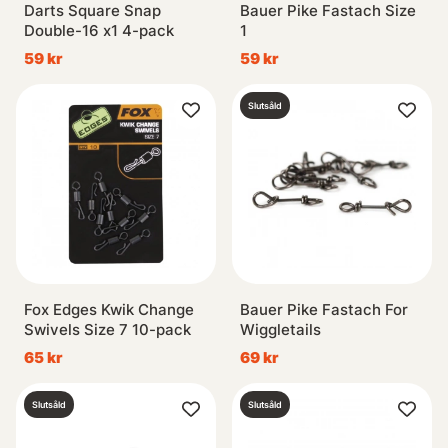
Darts Square Snap
Bauer Pike Fastach Size
Double-16 x1 4-pack
1
59 kr
59 kr
Slutsåld
Fox Edges Kwik Change
Bauer Pike Fastach For
Swivels Size 7 10-pack
Wiggletails
65 kr
69 kr
Slutsåld
Slutsåld