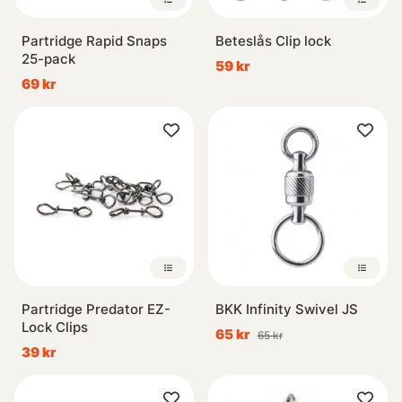
Partridge Rapid Snaps
Beteslås Clip lock
25-pack
59 kr
69 kr
Partridge Predator EZ-
BKK Infinity Swivel JS
Lock Clips
65 kr
65 kr
39 kr