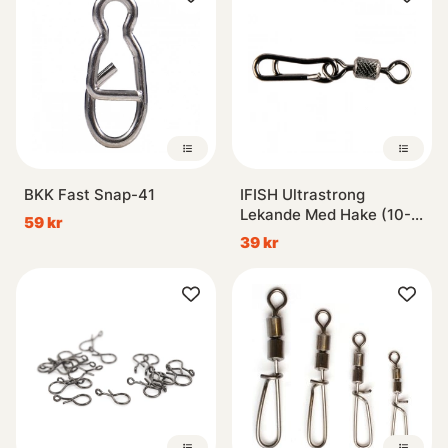
BKK Fast Snap-41
IFISH Ultrastrong
Lekande Med Hake (10-
59 kr
pack)
39 kr