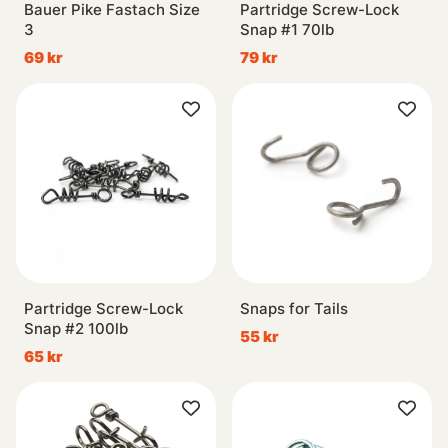
Bauer Pike Fastach Size
Partridge Screw-Lock
3
Snap #1 70lb
69 kr
79 kr
Partridge Screw-Lock
Snaps for Tails
Snap #2 100lb
55 kr
65 kr