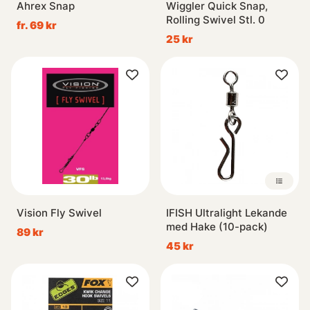
Ahrex Snap
Wiggler Quick Snap,
Rolling Swivel Stl. 0
fr. 69 kr
25 kr
Vision Fly Swivel
IFISH Ultralight Lekande
med Hake (10-pack)
89 kr
45 kr