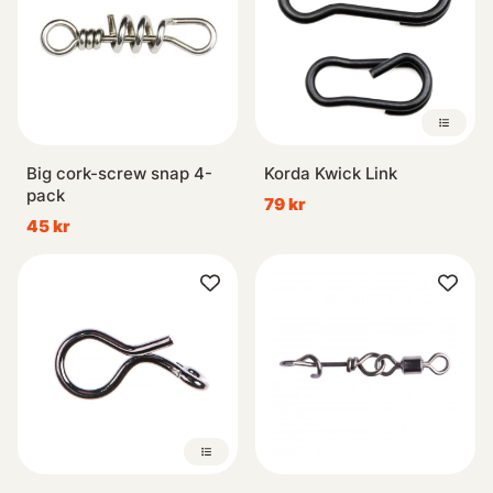
Big cork-screw snap 4-
Korda Kwick Link
pack
79 kr
45 kr