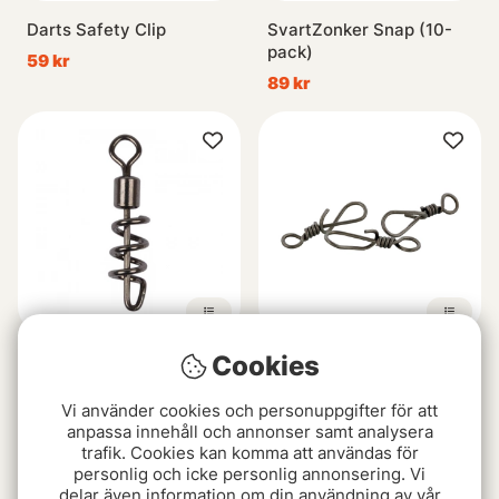
Darts Safety Clip
SvartZonker Snap (10-
pack)
59 kr
89 kr
Cookies
Darts Screwed Snap
Westin T-Snap, Black
Nickel
59 kr
Vi använder cookies och personuppgifter för att
39 kr
anpassa innehåll och annonser samt analysera
trafik. Cookies kan komma att användas för
personlig och icke personlig annonsering. Vi
delar även information om din användning av vår