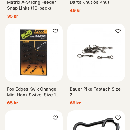
Matrix X-Strong Feeder
Darts Knutlös Knut
Snap Links (10-pack)
49 kr
35 kr
Fox Edges Kwik Change
Bauer Pike Fastach Size
Mini Hook Swivel Size 11
2
(10-pack)
65 kr
69 kr