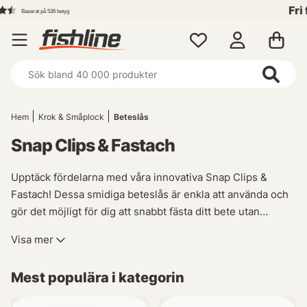
Fri frakt över 699 kr!
Hem
Krok & Småplock
Beteslås
Snap Clips & Fastach
Upptäck fördelarna med våra innovativa Snap Clips &
Fastach! Dessa smidiga beteslås är enkla att använda och
gör det möjligt för dig att snabbt fästa ditt bete utan
krångel. Istället för att öppna låset, helt enkelt haka fast
Visa mer
ditt bete i den praktiska öglan - du kan börja fiska direkt!
Mest populära i kategorin
Denna smarta lösning blir särskilt värdefull när
temperaturen sjunker och du inte vill spendera tid på