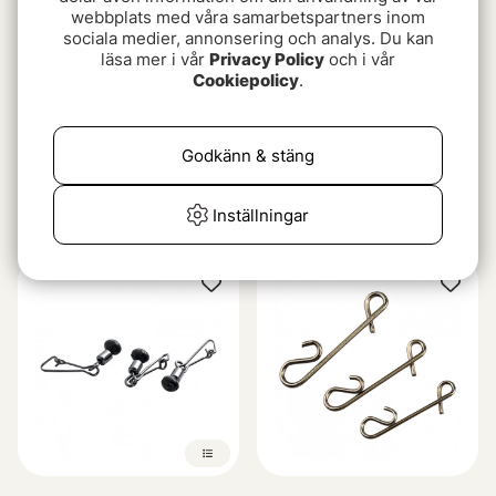
webbplats med våra samarbetspartners inom
sociala medier, annonsering och analys. Du kan
läsa mer i vår
Privacy Policy
och i vår
Cookiepolicy
.
Godkänn & stäng
VMC Spy Snap UV
Ahrex Stay Locked Snap
Inställningar
69 kr
69 kr