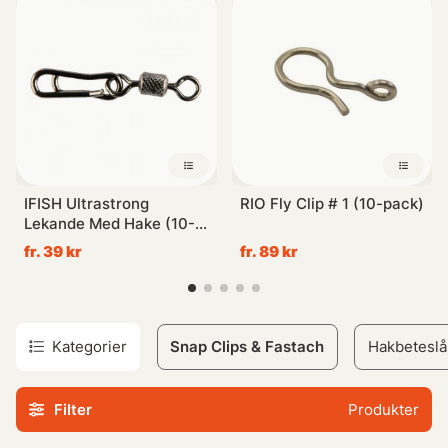
traditionella beteslås. Dessutom har dessa clips längre
hållbarhet jämfört med vanliga lås som slits ut efter
upprepade öppningar.
Utforska vår kollektion av Snap Clips & Fastach idag och ta
din fiskeupplevelse till nästa nivå!
IFISH Ultrastrong
RIO Fly Clip # 1 (10-pack)
Lekande Med Hake (10-
pack) - USSW-3
fr. 39 kr
fr. 89 kr
Kategorier
Snap Clips & Fastach
Hakbeteslå
Filter
Produkter