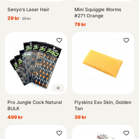
Senyo's Laser Hair
Mini Squiggle Worms
#271 Orange
29 kr
29 kr
79 kr
Pro Jungle Cock Natural
Flyskinz Exo Skin, Golden
BULK
Tan
499 kr
39 kr