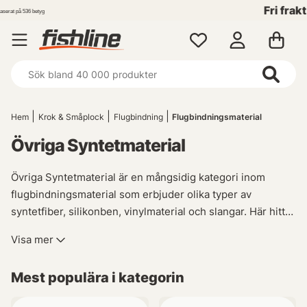
Fri frakt över 699 kr!
Hem
Krok & Småplock
Flugbindning
Flugbindningsmaterial
Övriga Syntetmaterial
Övriga Syntetmaterial är en mångsidig kategori inom
flugbindningsmaterial som erbjuder olika typer av
syntetfiber, silikonben, vinylmaterial och slangar. Här hittar
du allt du behöver för att skapa unika mönster till din
Visa mer
flugfiskeutrustning. Utforska vårt sortiment av
fiskehandskar, regnkläder, vadarbyxor samt ett brett utbud
Mest populära i kategorin
av mössor och kepsar för att hålla dig bekväm under alla
väderförhållanden när du ger dig ut på dina äventyr i