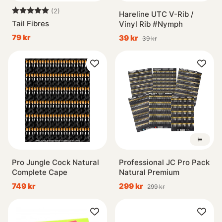
Betyg:
5.0 utav 5 stjärnor
(2)
Hareline UTC V-Rib /
Tail Fibres
Vinyl Rib #Nymph
79 kr
39 kr
39 kr
Pro Jungle Cock Natural
Professional JC Pro Pack
Complete Cape
Natural Premium
749 kr
299 kr
299 kr