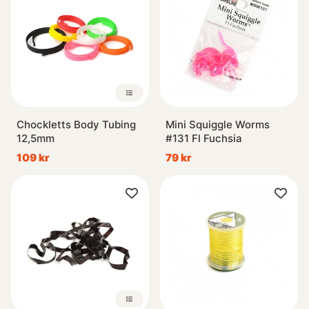
Chockletts Body Tubing
Mini Squiggle Worms
12,5mm
#131 Fl Fuchsia
109 kr
79 kr