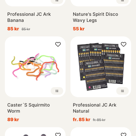
Professional JC Ark
Nature's Spirit Disco
Banana
Wavy Legs
85 kr
55 kr
85 kr
Caster´S Squirmito
Professional JC Ark
Worm
Natural
89 kr
fr. 85 kr
fr. 85 kr