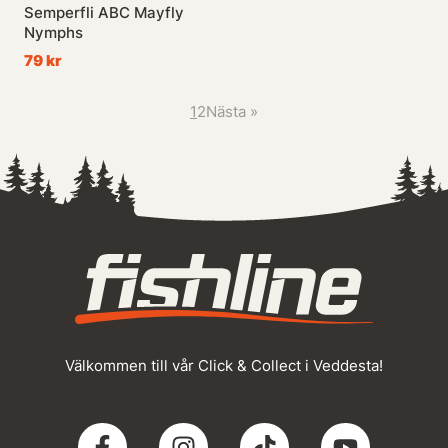
Semperfli ABC Mayfly
Nymphs
79 kr
1
2
Nästa
»
Välkommen till vår Click & Collect i Veddesta!