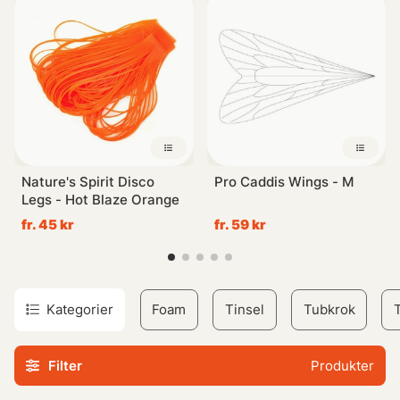
naturen eller vid vattnet.
Vår samling Övriga Syntetmaterial har handplockats med
omsorg för att ge dig de bästa produkterna från ledande
varumärken inom sportfiskesektorn. Oavsett om det gäller
skydd mot elementen eller komfort under långa dagars
fiskeäventyr kan vi erbjuda högkvalitativa alternativ som
passar just dina behov.
Nature's Spirit Disco
Pro Caddis Wings - M
Legs - Hot Blaze Orange
Utforska vår kollektion idag och ta din sportfiskupplevelse
fr. 45 kr
fr. 59 kr
till nästa nivå med hjälp av innovativa material och
klädprodukter speciellt framtagna för kraven hos
entusiastiska friluftsmänniskor.
Kategorier
Foam
Tinsel
Tubkrok
Filter
Produkter