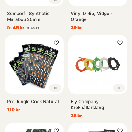
Semperfli Synthetic
Vinyl D Rib, Midge -
Marabou 20mm
Orange
fr. 45 kr
39 kr
fr. 45 kr
Pro Jungle Cock Natural
Fly Company
Krokhållarslang
119 kr
35 kr