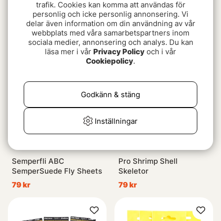
trafik. Cookies kan komma att användas för
personlig och icke personlig annonsering. Vi
Easy Shrimp Legs 2.0
Electric Ripple Ice Fiber
delar även information om din användning av vår
webbplats med våra samarbetspartners inom
85 kr
79 kr
sociala medier, annonsering och analys. Du kan
läsa mer i vår
Privacy Policy
och i vår
Cookiepolicy
.
Godkänn & stäng
Inställningar
Semperfli ABC
Pro Shrimp Shell
SemperSuede Fly Sheets
Skeletor
79 kr
79 kr