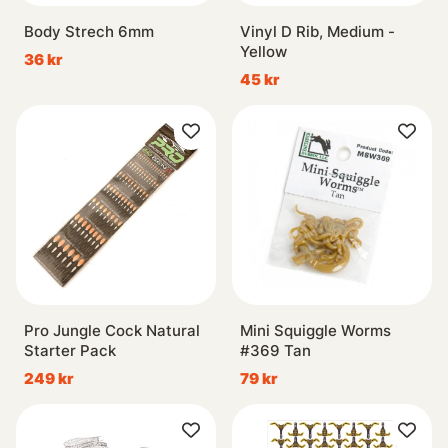
Body Strech 6mm
Vinyl D Rib, Medium -
Yellow
36 kr
45 kr
Pro Jungle Cock Natural
Mini Squiggle Worms
Starter Pack
#369 Tan
249 kr
79 kr