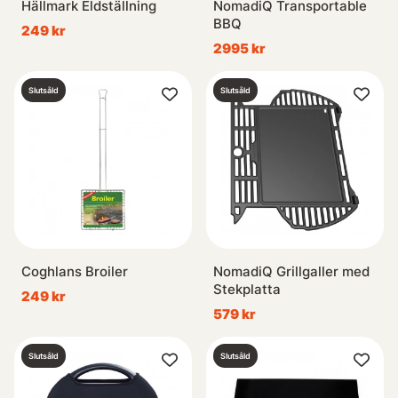
Hällmark Eldställning
NomadiQ Transportable
BBQ
249 kr
2995 kr
Slutsåld
Slutsåld
Coghlans Broiler
NomadiQ Grillgaller med
Stekplatta
249 kr
579 kr
Slutsåld
Slutsåld