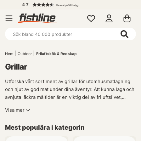
Fri 
Baserat på 536 betyg
Hem
Outdoor
Friluftskök & Redskap
Grillar
Utforska vårt sortiment av grillar för utomhusmatlagning
och njut av god mat under dina äventyr. Att kunna laga och
avnjuta läckra måltider är en viktig del av friluftslivet,
oavsett om du befinner dig på båten eller ute i fjällen. Vår
Visa mer
kollektion inkluderar allt från portabla grillar som passar
perfekt för camping till större modeller designade att
Mest populära i kategorin
placeras över öppen eld.