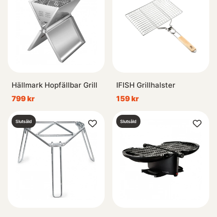
Hällmark Hopfällbar Grill
IFISH Grillhalster
799 kr
159 kr
Slutsåld
Slutsåld