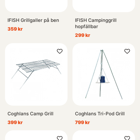
IFISH Grillgaller på ben
IFISH Campinggrill
hopfällbar
359 kr
299 kr
Coghlans Camp Grill
Coghlans Tri-Pod Grill
399 kr
799 kr