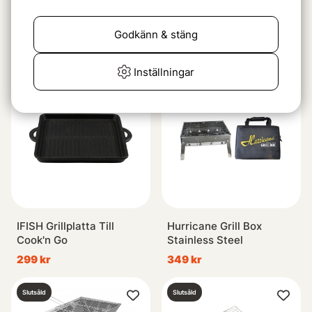
IFISH Grillgaller På Ben
IFISH Grillgaller På Ben
Small
Medium
Godkänn & stäng
199 kr
349 kr
Inställningar
Slutsåld
IFISH Grillplatta Till
Hurricane Grill Box
Cook'n Go
Stainless Steel
299 kr
349 kr
Slutsåld
Slutsåld