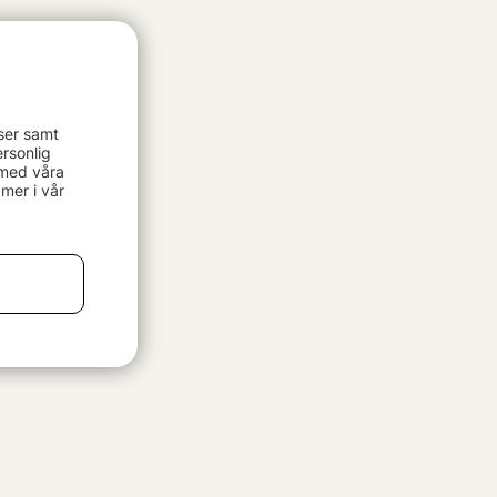
ser samt
rsonlig
 med våra
mer i vår