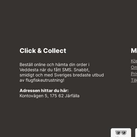
Click & Collect
M
Köp
Beställ online och hämta din order i
Om
Veddesta när du fått SMS. Snabbt,
Pri
smidigt och med Sveriges bredaste utbud
av flugfiskeutrustning!
Til
Adressen hittar du här:
Kontovägen 5, 175 62 Järfälla