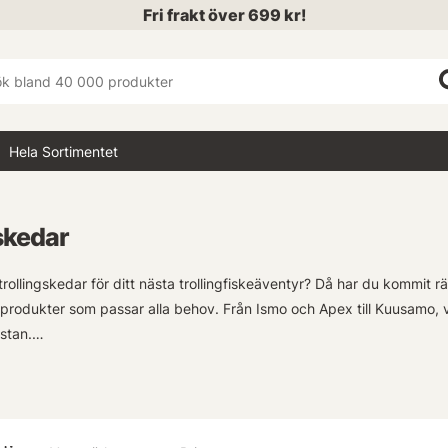
Fri frakt över 699 kr!
Hela Sortimentet
skedar
trollingskedar för ditt nästa trollingfiskeäventyr? Då har du kommit r
produkter som passar alla behov. Från Ismo och Apex till Kuusamo, vi h
istan.
spana in våra Söder Custom färger på Ismo Magnum - de är verkligen het
pännande möjligheter, så kommer du definitivt hitta den perfekta trol