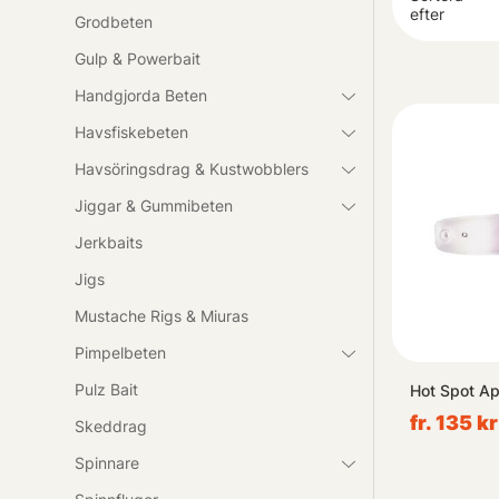
Välj bland olik
efter
Grodbeten
noggrant kurat
Gulp & Powerbait
Handgjorda Beten
Utforska vårt 
Havsfiskebeten
Havsöringsdrag & Kustwobblers
Jiggar & Gummibeten
Jerkbaits
Jigs
Mustache Rigs & Miuras
Pimpelbeten
Pulz Bait
Hot Spot A
fr. 135 kr
Skeddrag
Spinnare