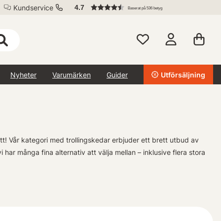
Kundservice
4.7
Baserat på 536 betyg
Nyheter
Varumärken
Guider
Utförsäljning
ätt! Vår kategori med trollingskedar erbjuder ett brett utbud av
ar många fina alternativ att välja mellan – inklusive flera stora
a just nu! Oavsett om du letar efter en klassisk favorit eller vill
lingsken här hos oss.