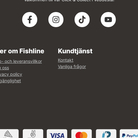
er om Fishline
Kundtjänst
Kontakt
- och leveransvillkor
Vanliga frågor
 oss
vacy policy
lgänglighet