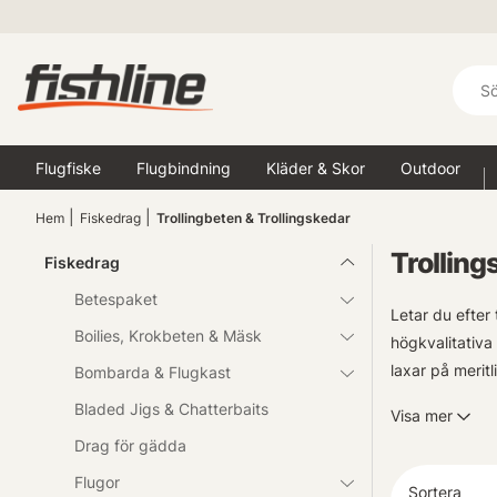
Flugfiske
Flugbindning
Kläder & Skor
Outdoor
Hem
Fiskedrag
Trollingbeten & Trollingskedar
Trolling
Fiskedrag
Betespaket
Letar du efter 
Boilies, Krokbeten & Mäsk
högkvalitativa 
laxar på meritl
Bombarda & Flugkast
Bladed Jigs & Chatterbaits
Visa mer
Glöm inte att 
Drag för gädda
utforska nya s
Flugor
Sortera