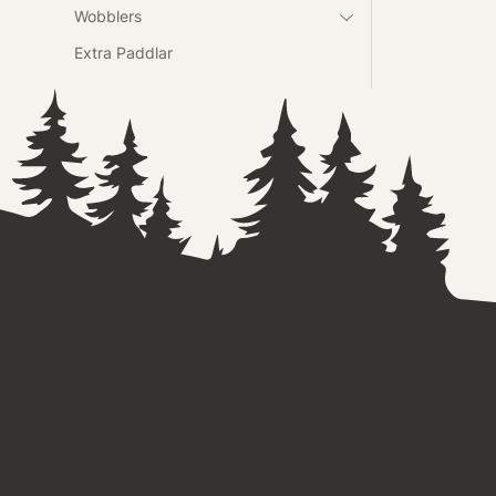
Wobblers
Extra Paddlar