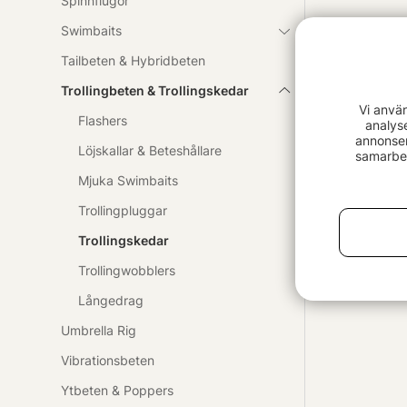
Spinnflugor
Swimbaits
Tailbeten & Hybridbeten
Trollingbeten & Trollingskedar
Vi anvä
Flashers
analys
annonser
Löjskallar & Beteshållare
samarbet
Mjuka Swimbaits
Trollingpluggar
Trollingskedar
Trollingwobblers
Långedrag
Umbrella Rig
Vibrationsbeten
Ytbeten & Poppers