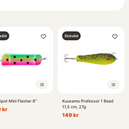
llingskedar som matchar din personliga stil och preferenser. Med vår
 för ditt nästa sportfiskeäventyr!
såld
Slutsåld
pot Mini Flasher 8''
Kuusamo Professor 1 Bead
11,5 cm, 27g
 kr
149 kr