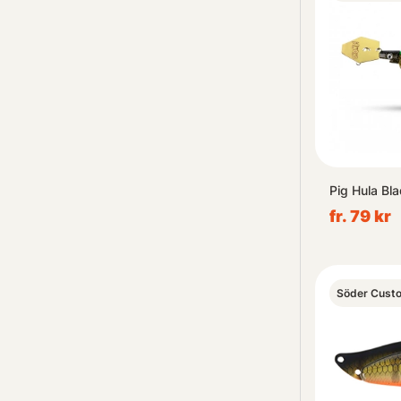
Pig Hula Bla
fr. 79 kr
Söder Cust