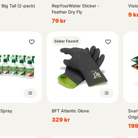
 Big Tail (2-pack)
RepYourWater Sticker -
Visi
Feather Dry Fly
9 k
79 kr
Söder Favorit
 Spray
BFT Atlantic Glove
Svar
Orig
329 kr
199