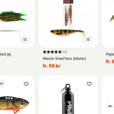
Betyg:
5.0 utav 5 stjärnor
(2)
ded jig
Pigl
Westin ShadTeez (blister)
fr. 
fr. 59 kr
om