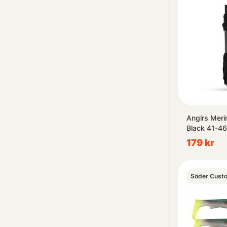
Anglrs Meri
Black 41-4
179 kr
Söder Cust