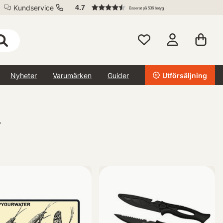
Kundservice
4.7
Baserat på 536 betyg
Nyheter
Varumärken
Guider
Utförsäljning
‘