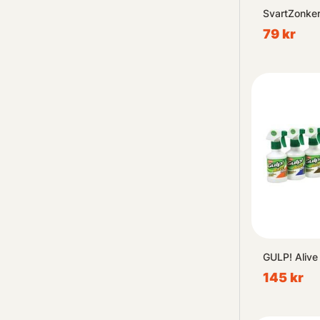
SvartZonker
79 kr
GULP! Alive
145 kr