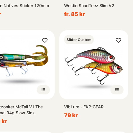
on Natives Sticker 120mm
Westin ShadTeez Slim V2
r
fr. 85 kr
Söder Custom
tzonker McTail V1 The
VibLure - FKP-GEAR
inal 94g Slow Sink
79 kr
 kr