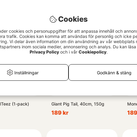
Sinking
fr. 
fr. 85 kr
Cookies
nder cookies och personuppgifter för att anpassa innehåll och annon
era trafik. Cookies kan komma att användas för personlig och icke pe
ing. Vi delar även information om din användning av vår webbplats
spartners inom sociala medier, annonsering och analys. Du kan läsa 
Privacy Policy
och i vår
Cookiepolicy
.
Inställningar
Godkänn & stäng
dTeez (1-pack)
Giant Pig Tail, 40cm, 150g
Mon
189 kr
189