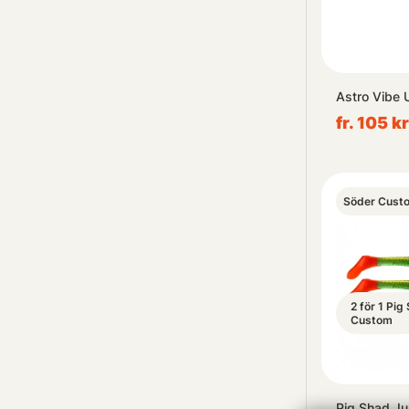
Astro Vibe 
fr. 105 kr
Söder Cust
2 för 1 Pi
Custom
Pig Shad Ju