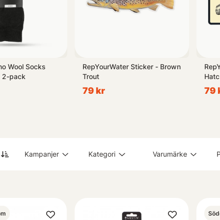
no Wool Socks
RepYourWater Sticker - Brown
RepY
6 2-pack
Trout
Hatc
79 kr
79 
Kampanjer
Kategori
Varumärke
P
om
Söd