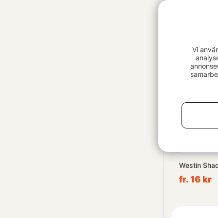
pack)
fr. 119 kr
Vi anvä
analys
annonser
samarbet
Westin Sha
fr. 16 kr