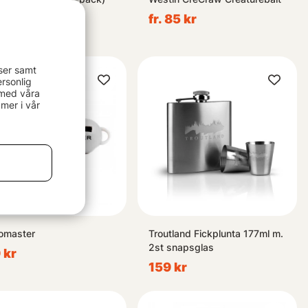
109 kr
fr. 85 kr
ser samt
rsonlig
 med våra
mer i vår
omaster
Troutland Fickplunta 177ml m.
2st snapsglas
 kr
159 kr