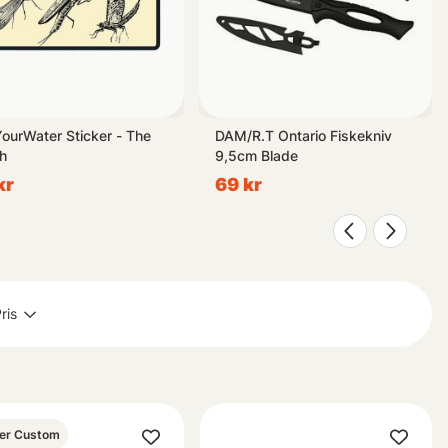
ourWater Sticker - The
DAM/R.T Ontario Fiskekniv
h
9,5cm Blade
kr
69 kr
ris
er Custom