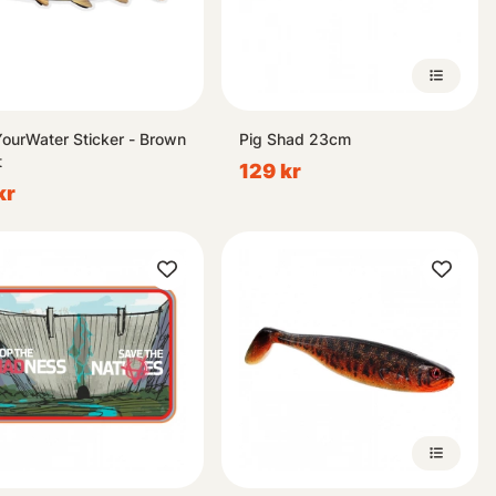
ourWater Sticker - Brown
Pig Shad 23cm
t
129 kr
kr