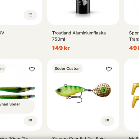
UV
Troutland Aluminiumflaska
Spor
750ml
Tran
149 kr
49 
om
Söder Custom
g Shad Söder
nior 20cm (2-
Savage Gear Fat Tail Spin
McRu