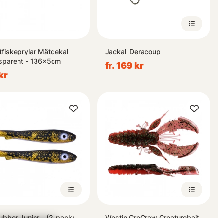
tfiskeprylar Mätdekal
Jackall Deracoup
sparent - 136x5cm
fr. 169 kr
kr
bber Junior - (2-pack)
Westin CreCraw Creaturebait