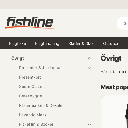
Flugfiske
Flugbindning
Kläder & Skor
Outdoor
Övrigt
Övrigt
Presenter & Julklappar
Här hittar du ö
Presentkort
Mest popu
Söder Custom
Betesbygge
Klistermärken & Dekaler
Levande Mask
Fiskefilm & Böcker