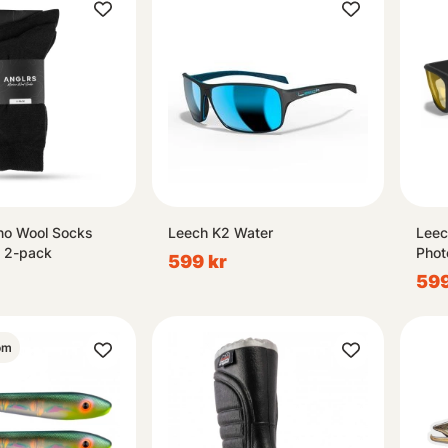
no Wool Socks
Leech K2 Water
Leec
6 2-pack
Phot
599 kr
599
om