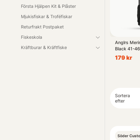
Första Hjälpen Kit & Plåster
Mjukisfiskar & Troféfiskar
Returfrakt Postpaket
Fiskeskola
ersatrack
Trappy Snabbhake (10-pack)
Anglrs Meri
Kräftburar & Kräftfiske
Black 41-4
109 kr
179 kr
Sortera
efter
Söder Cust