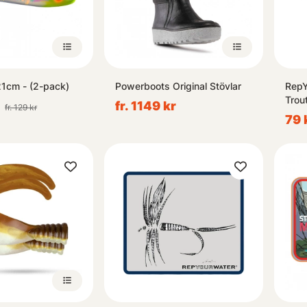
1cm - (2-pack)
Powerboots Original Stövlar
RepY
Trou
fr. 1149 kr
fr. 129 kr
79 