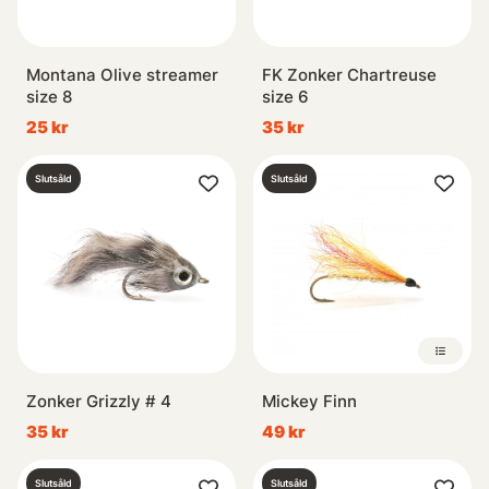
Montana Olive streamer
FK Zonker Chartreuse
size 8
size 6
25 kr
35 kr
Slutsåld
Slutsåld
Zonker Grizzly # 4
Mickey Finn
35 kr
49 kr
Slutsåld
Slutsåld