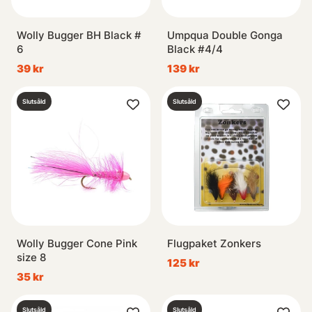
Wolly Bugger BH Black #
Umpqua Double Gonga
6
Black #4/4
39 kr
139 kr
Slutsåld
Slutsåld
Wolly Bugger Cone Pink
Flugpaket Zonkers
size 8
125 kr
35 kr
Slutsåld
Slutsåld