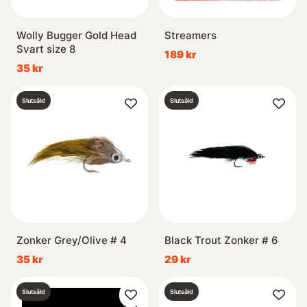
Wolly Bugger Gold Head
Streamers
Svart size 8
189 kr
35 kr
Slutsåld
Slutsåld
Zonker Grey/Olive # 4
Black Trout Zonker # 6
35 kr
29 kr
Slutsåld
Slutsåld