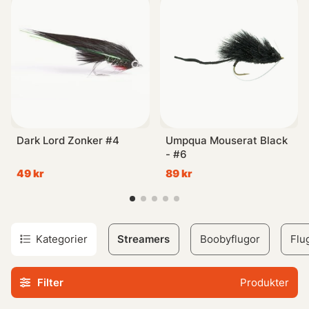
Dark Lord Zonker #4
Umpqua Mouserat Black
- #6
49 kr
89 kr
Kategorier
Streamers
Boobyflugor
Flu
Filter
Produkter