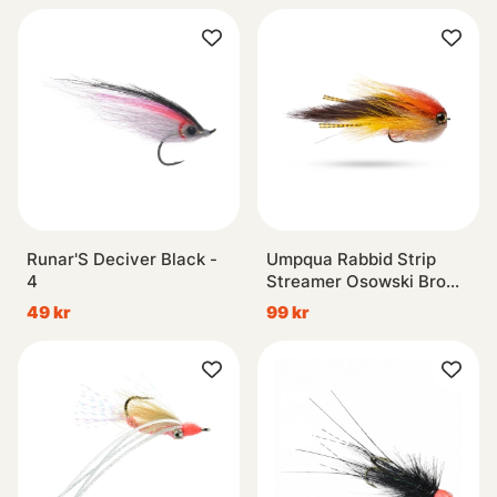
Runar'S Deciver Black -
Umpqua Rabbid Strip
4
Streamer Osowski Brown
/ Yellow #2
49 kr
99 kr