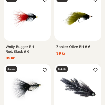
Wolly Bugger BH
Zonker Olive BH # 6
Red/Black # 6
39 kr
35 kr
Slutsåld
Slutsåld