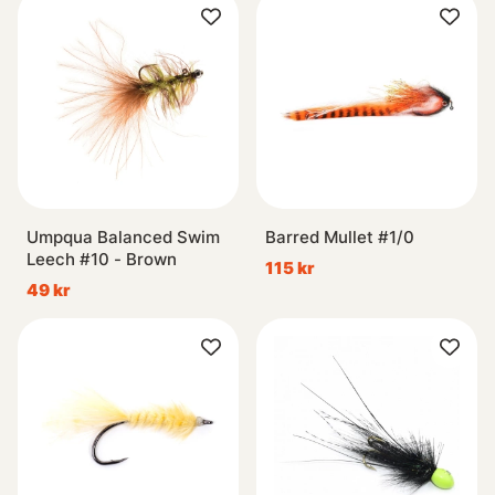
Umpqua Balanced Swim
Barred Mullet #1/0
Leech #10 - Brown
115 kr
49 kr