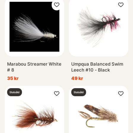
Marabou Streamer White
Umpqua Balanced Swim
# 8
Leech #10 - Black
35 kr
49 kr
Slutsåld
Slutsåld