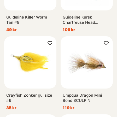
Guideline Killer Worm
Guideline Kursk
Tan #8
Chartreuse Head
Medium
49 kr
109 kr
Crayfish Zonker gul size
Umpqua Dragon Mini
#6
Bond SCULPIN
35 kr
119 kr