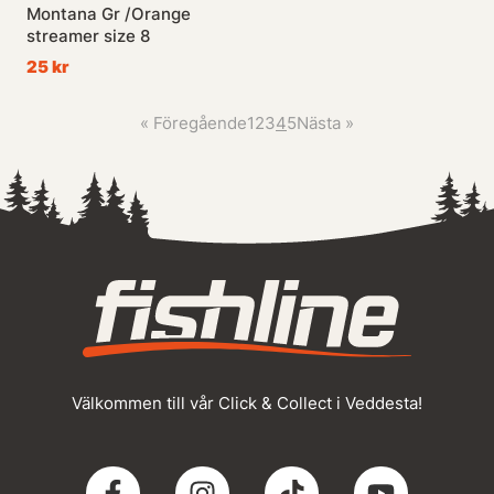
Montana Gr /Orange
streamer size 8
25 kr
«
Föregående
1
2
3
4
5
Nästa
»
Välkommen till vår Click & Collect i Veddesta!