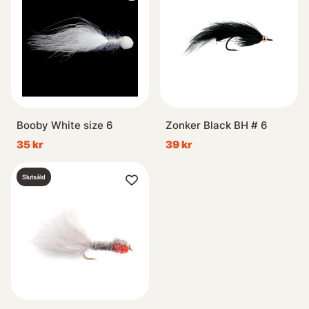
Booby White size 6
Zonker Black BH # 6
35 kr
39 kr
Slutsåld