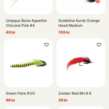
Umpqua Bone Appetite
Guideline Kursk Orange
Chicone Pink #4
Head Medium
49 kr
109 kr
Green Pete #1/0
Zonker Red BH # 6
99 kr
39 kr