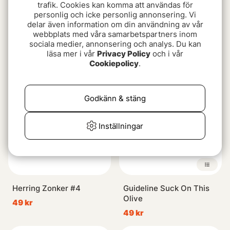
trafik. Cookies kan komma att användas för
personlig och icke personlig annonsering. Vi
delar även information om din användning av vår
webbplats med våra samarbetspartners inom
Wolly Bugger Cone Svart
Fladen Maxximus Flies 5-
sociala medier, annonsering och analys. Du kan
size 8
pack Zonkers
läsa mer i vår
Privacy Policy
och i vår
35 kr
89 kr
Cookiepolicy
.
Slutsåld
Slutsåld
Godkänn & stäng
Inställningar
Herring Zonker #4
Guideline Suck On This
Olive
49 kr
49 kr