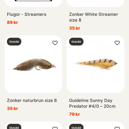
Flugor - Streamers
Zonker White Streamer
size 8
89 kr
35 kr
Slutsåld
Slutsåld
Zonker naturbrun size 8
Guideline Sunny Day
Predator #4/0 – 20cm
35 kr
79 kr
Slutsåld
Slutsåld