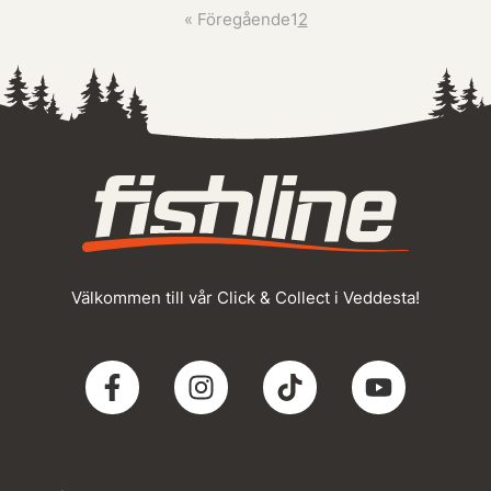
«
Föregående
1
2
Välkommen till vår Click & Collect i Veddesta!