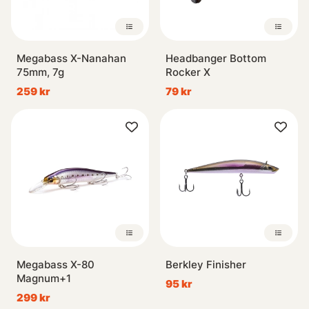
Megabass X-Nanahan
Headbanger Bottom
75mm, 7g
Rocker X
259 kr
79 kr
Megabass X-80
Berkley Finisher
Magnum+1
95 kr
299 kr