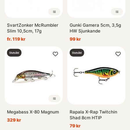
SvartZonker McRumbler
Gunki Gamera 5cm, 3,5g
Slim 10,5cm, 17g
HW Sjunkande
fr. 119 kr
99 kr
Slutsåld
Slutsåld
Megabass X-80 Magnum
Rapala X-Rap Twitchin
Shad 8cm HTIP
329 kr
79 kr