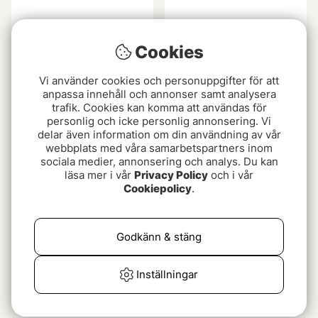
Cookies
Megabass Vision
Jackall Squirrel 76 SP
Oneten+2 Jr
269 kr
Vi använder cookies och personuppgifter för att
anpassa innehåll och annonser samt analysera
299 kr
trafik. Cookies kan komma att användas för
personlig och icke personlig annonsering. Vi
delar även information om din användning av vår
webbplats med våra samarbetspartners inom
sociala medier, annonsering och analys. Du kan
läsa mer i vår
Privacy Policy
och i vår
Cookiepolicy
.
Godkänn & stäng
Bold susp 11cm, 15gr,
Gunki Gamera 72 SP MR
Inställningar
Ghost Shad V2
Twitch
129 kr
105 kr