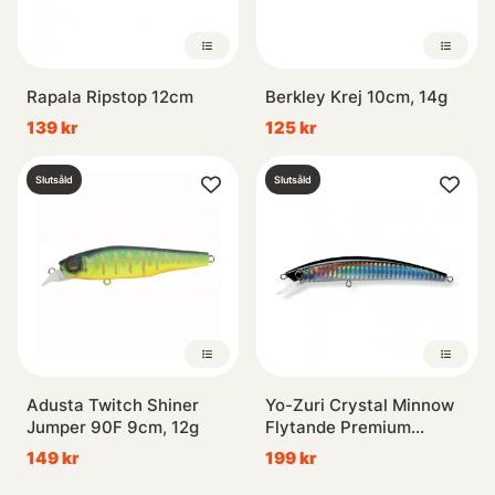
Rapala Ripstop 12cm
Berkley Krej 10cm, 14g
139 kr
125 kr
Slutsåld
Slutsåld
Adusta Twitch Shiner
Yo-Zuri Crystal Minnow
Jumper 90F 9cm, 12g
Flytande Premium
Classic 110mm 12g
149 kr
199 kr