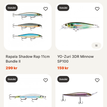
Slutsåld
Slutsåld
Rapala Shadow Rap 11cm
YO-Zuri 3DR Minnow
Bundle II
SP100
299 kr
159 kr
Slutsåld
Slutsåld