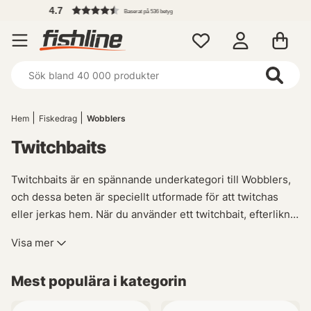
Fri f
Baserat på 536 betyg
Hem
Fiskedrag
Wobblers
Twitchbaits
Twitchbaits är en spännande underkategori till Wobblers,
och dessa beten är speciellt utformade för att twitchas
eller jerkas hem. När du använder ett twitchbait, efterliknar
det effektivt rörelserna hos en döende betesfisk när du
Visa mer
slår hem betet med spöt och endast plockar upp slacklinan
med rullen.
Mest populära i kategorin
Dessa fiskedrag har visat sig vara otroligt effektiva för