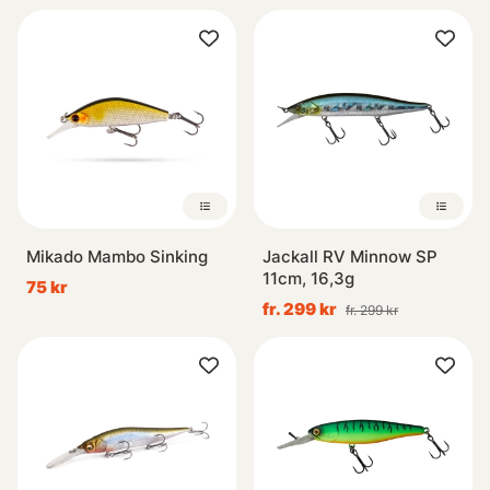
Mikado Mambo Sinking
Jackall RV Minnow SP
11cm, 16,3g
75 kr
fr. 299 kr
fr. 299 kr