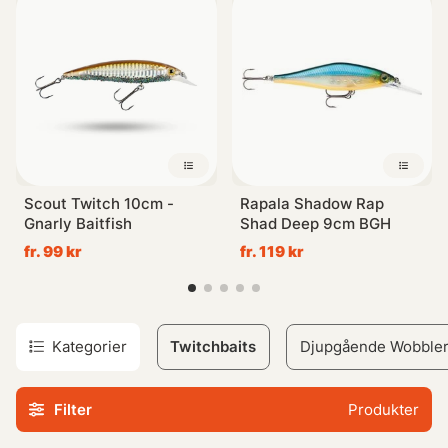
olika sorters rovfiskar såsom abborre, gädda och öring. En
bra taktik är att jerka linan när den inte är helt spänd –
detta ger maximal rörelse åt betet vilket lockar
predatorerna på bästa sätt. Självklart kan de också vevas
in som vanliga wobblers!
Upptäck vårt varierade urval av Twitchbaits här nedanför -
perfekta för dig som älskar sportfiske!
Scout Twitch 10cm -
Rapala Shadow Rap
Gnarly Baitfish
Shad Deep 9cm BGH
fr. 99 kr
fr. 119 kr
Kategorier
Twitchbaits
Djupgående Wobble
Filter
Produkter