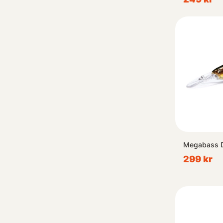
Megabass 
299 kr