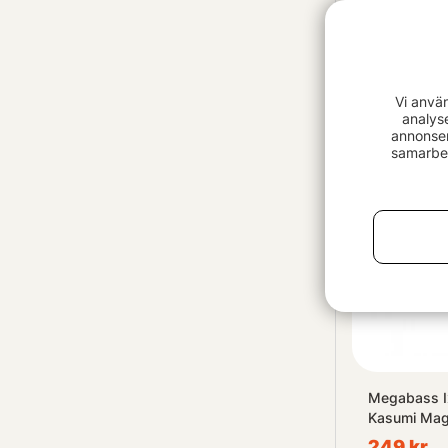
Zalt 14 cm, 
Inside Outs
Vi anvä
109 kr
analys
annonser
samarbet
Megabass Ix
Kasumi Mag
249 kr