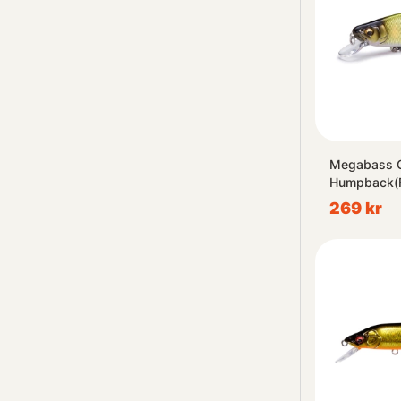
Megabass 
Humpback(
269 kr