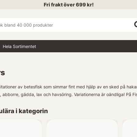
Fri frakt över 699 kr!
Hela Sortimentet
rs
itationer av betesfisk som simmar fint med hjälp av en sked på hak
 abborre, gädda, lax och havsöring. Variationerna är oändliga!
På Fi
lära i kategorin