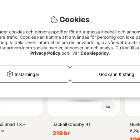
57g Sinking -
DUO Realis Rozante Shad
DAM/
Cookies
ide
63MR
Box
nder cookies och personuppgifter för att anpassa innehåll och annon
199 kr
125
era trafik. Cookies kan komma att användas för personlig och icke pe
ing. Vi delar även information om din användning av vår webbplats
spartners inom sociala medier, annonsering och analys. Du kan läsa 
Privacy Policy
och i vår
Cookiepolicy
.
Inställningar
Godkänn & stäng
i Shad TX -
Jackall Chubby 41
Gunk
ic
5,3
219 kr
109