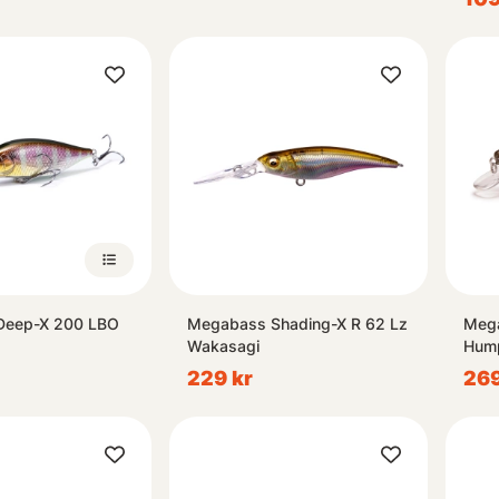
Deep-X 200 LBO
Megabass Shading-X R 62 Lz
Meg
Wakasagi
Hum
229 kr
269