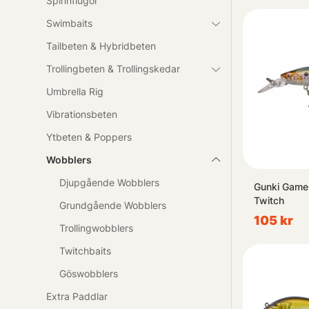
Spinnflugor
Swimbaits
Tailbeten & Hybridbeten
Trollingbeten & Trollingskedar
Umbrella Rig
Vibrationsbeten
Ytbeten & Poppers
Wobblers
Djupgående Wobblers
Gunki Game
Twitch
Grundgående Wobblers
105 kr
Trollingwobblers
Twitchbaits
Göswobblers
Extra Paddlar