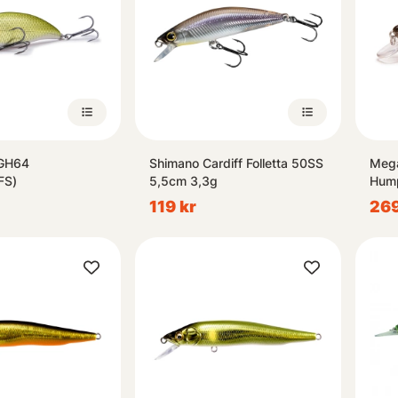
GH64
Shimano Cardiff Folletta 50SS
Meg
FS)
5,5cm 3,3g
Hum
119 kr
269