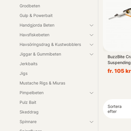
Grodbeten
Gulp & Powerbait
Handgjorda Beten
Havsfiskebeten
Havsöringsdrag & Kustwobblers
Jiggar & Gummibeten
Elite
Intriger, Susp, 10,5cm, 15,7g -
BuzzBite Cr
Acid Herring
Suspending 
Jerkbaits
fr. 159 kr
fr. 105 kr
Jigs
Mustache Rigs & Miuras
Pimpelbeten
Pulz Bait
Sortera
efter
Skeddrag
Spinnare