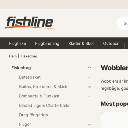
Flugfiske
Flugbindning
Kläder & Skor
Outdoor
Hem
Fiskedrag
Wobble
Fiskedrag
Betespaket
Wobblers är im
Boilies, Krokbeten & Mäsk
regnbåge, gös,
Bombarda & Flugkast
Mest popu
Bladed Jigs & Chatterbaits
Drag för gädda
Flugor