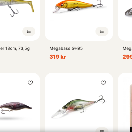
er 18cm, 73,5g
Megabass GH95
Mega
319 kr
299