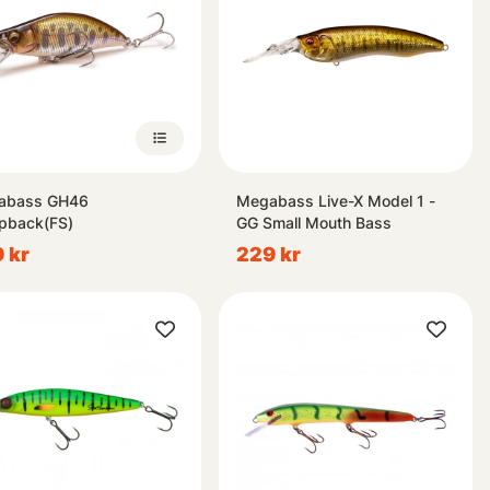
abass GH46
Megabass Live-X Model 1 -
pback(FS)
GG Small Mouth Bass
 kr
229 kr