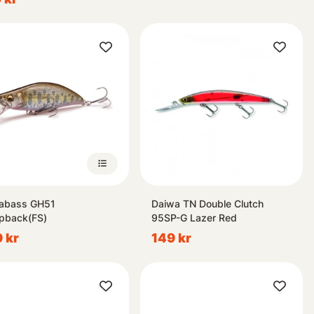
abass GH51
Daiwa TN Double Clutch
pback(FS)
95SP-G Lazer Red
 kr
149 kr