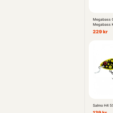
Megabass 
Megabass K
229 kr
Salmo H4 5
139 kr