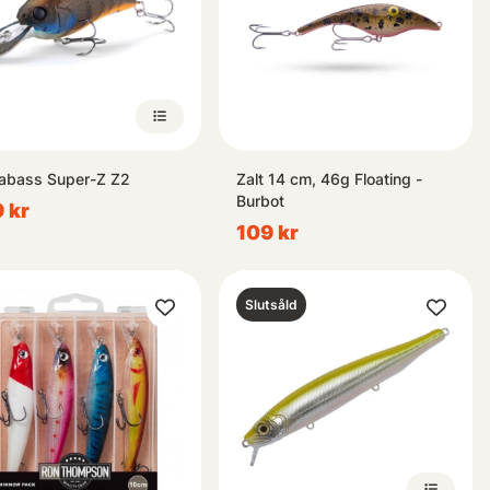
bass Super-Z Z2
Zalt 14 cm, 46g Floating -
Burbot
 kr
109 kr
Slutsåld