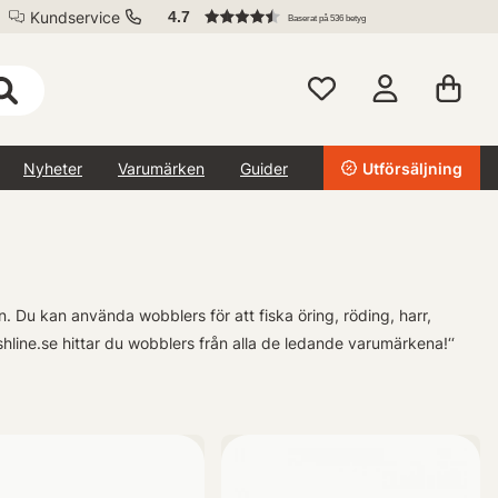
Kundservice
4.7
Baserat på 536 betyg
Nyheter
Varumärken
Guider
Utförsäljning
an.
Du kan använda wobblers för att fiska öring, röding, harr,
shline.se hittar du wobblers från alla de ledande varumärkena!
‘‘