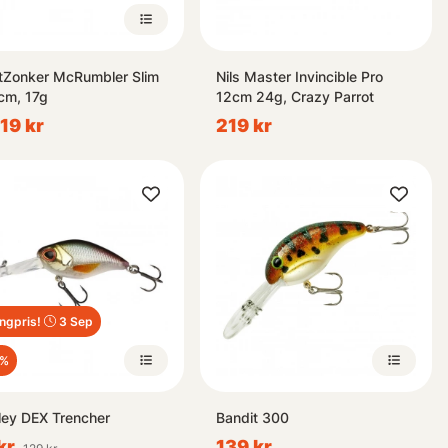
tZonker McRumbler Slim
Nils Master Invincible Pro
cm, 17g
12cm 24g, Crazy Parrot
119 kr
219 kr
ngpris!
3 Sep
3%
ley DEX Trencher
Bandit 300
kr
139 kr