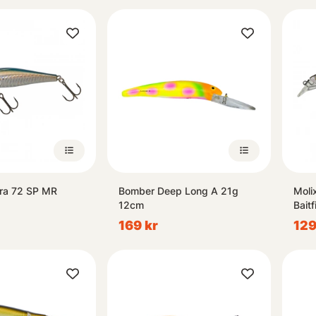
ra 72 SP MR
Bomber Deep Long A 21g
Moli
12cm
Baitf
169 kr
129