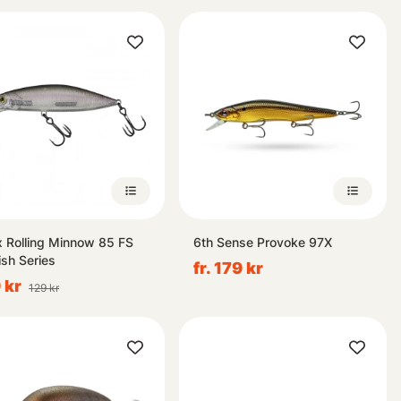
x Rolling Minnow 85 FS
6th Sense Provoke 97X
ish Series
fr. 179 kr
 kr
129 kr