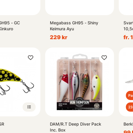
GH95 - GC
Megabass GH95 - Shiny
Svar
inkuro
Keimura Ayu
10,5
229 kr
fr. 
Pa
2
SR
DAM/R.T Deep Diver Pack
Berk
Inc. Box
99 