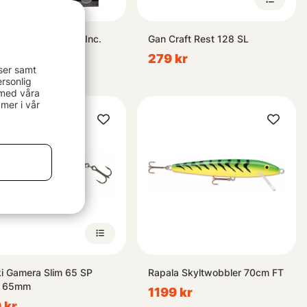
R.T Minnow Pack Inc.
Gan Craft Rest 128 SL
 10cm
279 kr
ser samt
 kr
rsonlig
 med våra
mer i vår
i Gamera Slim 65 SP
Rapala Skyltwobbler 70cm FT
g 65mm
1199 kr
 kr