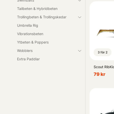
Swimbaits
Tailbeten & Hybridbeten
Trollingbeten & Trollingskedar
Umbrella Rig
Vibrationsbeten
Ytbeten & Poppers
Wobblers
3 för 2
Extra Paddlar
Scout RibKi
79 kr