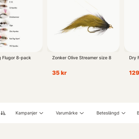
g Flugor 8-pack
Zonker Olive Streamer size 8
Dry 
35 kr
129
Kampanjer
Varumärke
Beteslängd
B