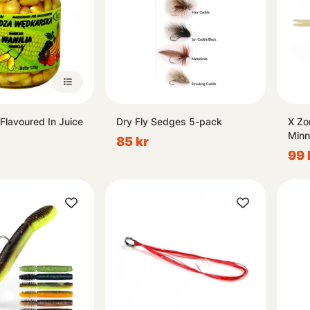
Flavoured In Juice
Dry Fly Sedges 5-pack
X Zo
Minn
85 kr
99 