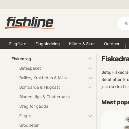
Flugfiske
Flugbindning
Kläder & Skor
Outdoor
Fiskedr
Fiskedrag
Betespaket
Bete, Fiskedra
Boilies, Krokbeten & Mäsk
Betet efterlikn
just du ska fin
Bombarda & Flugkast
Bladed Jigs & Chatterbaits
Mest popu
Drag för gädda
Flugor
Grodbeten