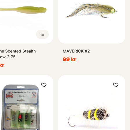
ne Scented Stealth
MAVERICK #2
ow 2.75''
99 kr
kr