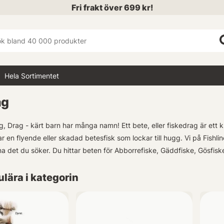
Fri frakt över 699 kr!
Hela Sortimentet
ag
g, Drag - kärt barn har många namn! Ett bete, eller fiskedrag är ett k
ar en flyende eller skadad betesfisk som lockar till hugg. Vi på Fishline
na det du söker. Du hittar beten för Abborrefiske, Gäddfiske, Gösfiske
lära i kategorin