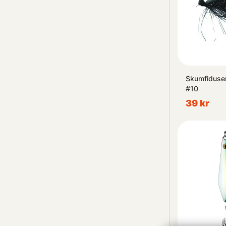
Skumfiduse
#10
39 kr