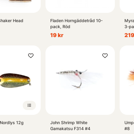
Shaker Head
Fladen Horngäddetråd 10-
Myra
pack, Röd
3-pa
19 kr
219
Nordlys 12g
John Shrimp White
Ump
Gamakatsu F314 #4
#8