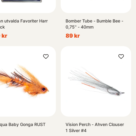
n utvalda Favoriter Harr
Bomber Tube - Bumble Bee -
ck
0,75'' - 40mm
 kr
89 kr
qua Baby Gonga RUST
Vision Perch - Ahven Clouser
1 Silver #4