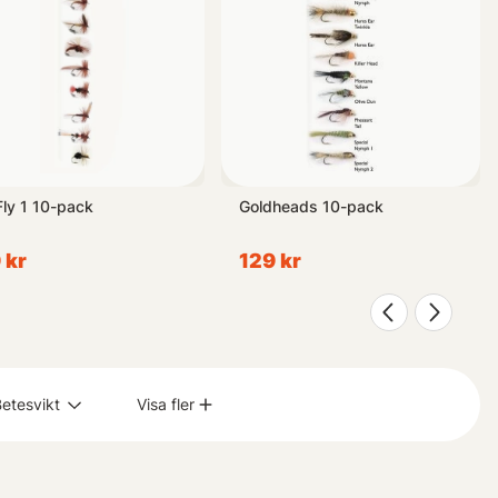
Fly 1 10-pack
Goldheads 10-pack
 kr
129 kr
etesvikt
Visa fler