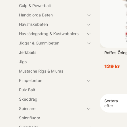
Gulp & Powerbait
Handgjorda Beten
Havsfiskebeten
Havsöringsdrag & Kustwobblers
Jiggar & Gummibeten
Jerkbaits
Montana Glacier Green
Roffes Örin
Streamer # 6
Jigs
35 kr
129 kr
Mustache Rigs & Miuras
Pimpelbeten
Pulz Bait
Skeddrag
Sortera
efter
Spinnare
Spinnflugor