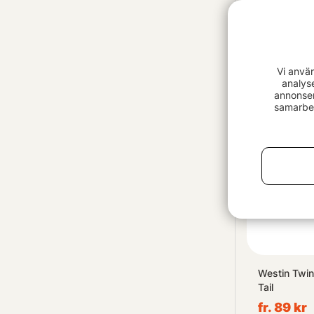
Wiggler Nel
49 kr
Vi anvä
analys
annonser
samarbet
Westin Twin
Tail
fr. 89 kr