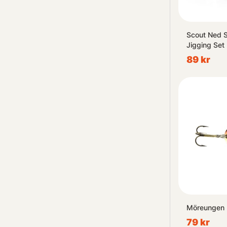
Scout Ned 
Jigging Set
89 kr
Möreungen 
79 kr