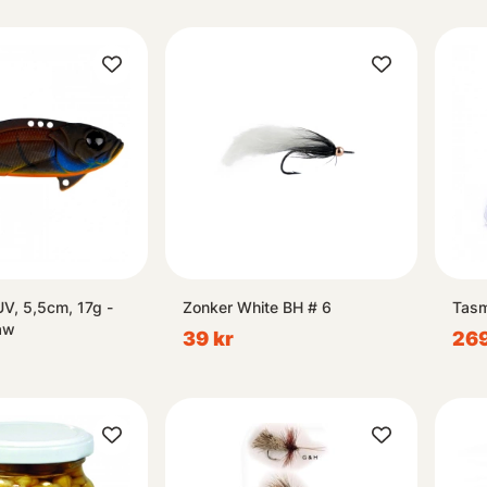
UV, 5,5cm, 17g -
Zonker White BH # 6
Tasm
aw
39 kr
269