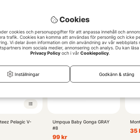
ix
Savage Gear Gobster Shad
CC M
Cookies
(5-pack)
fr. 
fr. 49 kr
fr. 49 kr
nder cookies och personuppgifter för att anpassa innehåll och annon
era trafik. Cookies kan komma att användas för personlig och icke pe
ing. Vi delar även information om din användning av vår webbplats
spartners inom sociala medier, annonsering och analys. Du kan läsa 
Privacy Policy
och i vår
Cookiepolicy
.
Inställningar
Godkänn & stäng
teez Pelagic V-
Umpqua Baby Gonga GRAY
Mont
#8
35 
99 kr