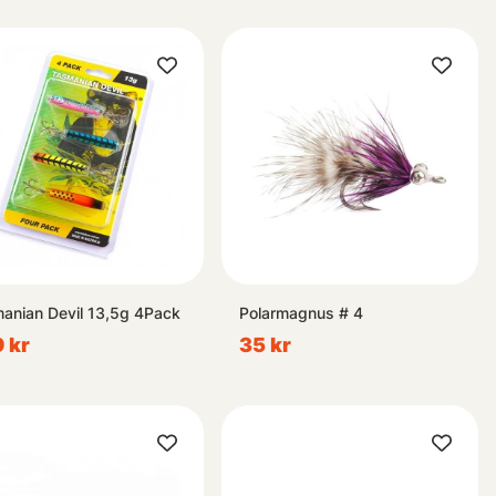
anian Devil 13,5g 4Pack
Polarmagnus # 4
 kr
35 kr