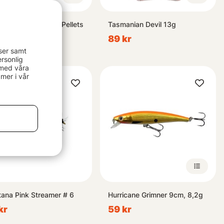
oore Live System Pellets
Tasmanian Devil 13g
119 kr
89 kr
ser samt
rsonlig
 med våra
mer i vår
ana Pink Streamer # 6
Hurricane Grimner 9cm, 8,2g
kr
59 kr