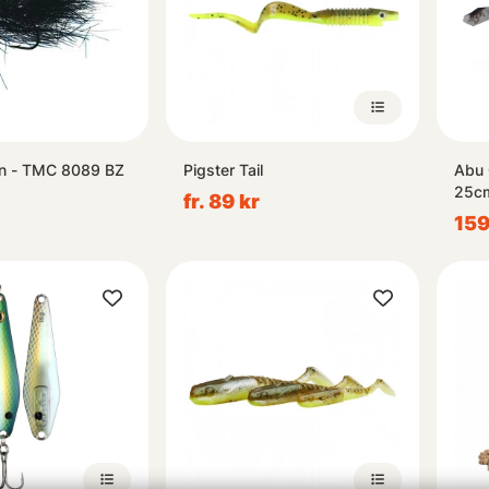
n - TMC 8089 BZ
Pigster Tail
Abu 
25c
fr. 89 kr
159