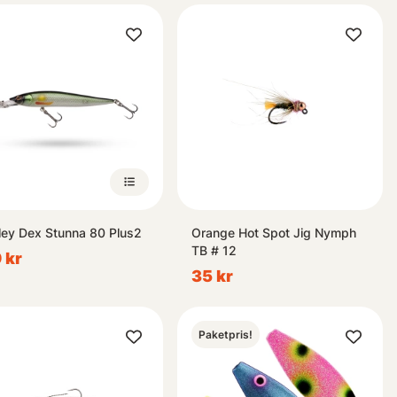
ley Dex Stunna 80 Plus2
Orange Hot Spot Jig Nymph
TB # 12
 kr
35 kr
Paketpris!