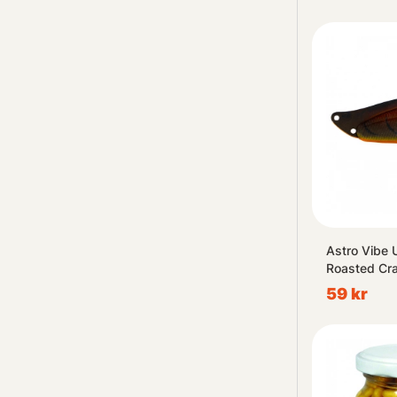
Astro Vibe 
Roasted Cr
59 kr