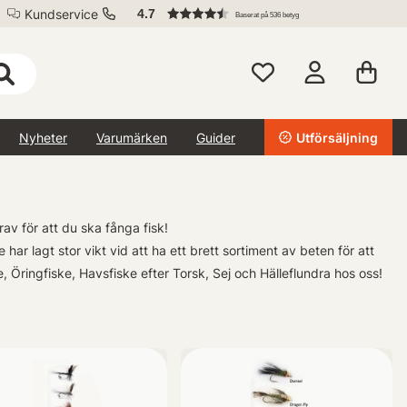
Kundservice
4.7
Baserat på 536 betyg
Nyheter
Varumärken
Guider
Utförsäljning
rav för att du ska fånga fisk!
 har lagt stor vikt vid att ha ett brett sortiment av beten för att
, Öringfiske, Havsfiske efter Torsk, Sej och Hälleflundra hos oss!