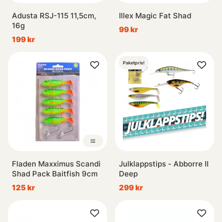
Adusta RSJ-115 11,5cm,
Illex Magic Fat Shad
16g
99 kr
199 kr
Paketpris!
Fladen Maxximus Scandi
Julklappstips - Abborre II
Shad Pack Baitfish 9cm
Deep
125 kr
299 kr