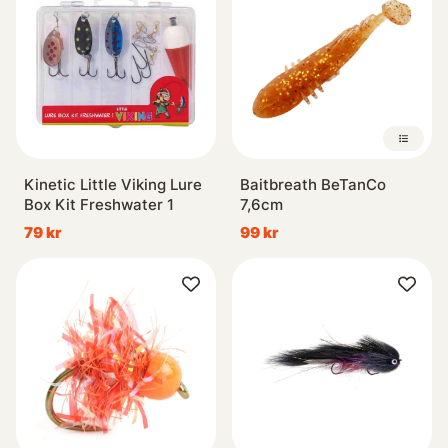
Kinetic Little Viking Lure
Baitbreath BeTanCo
Box Kit Freshwater 1
7,6cm
79 kr
99 kr