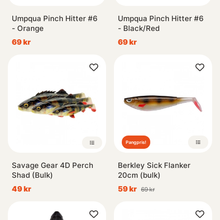
Umpqua Pinch Hitter #6
Umpqua Pinch Hitter #6
- Orange
- Black/Red
69 kr
69 kr
Pangpris!
Savage Gear 4D Perch
Berkley Sick Flanker
Shad (Bulk)
20cm (bulk)
49 kr
59 kr
69 kr