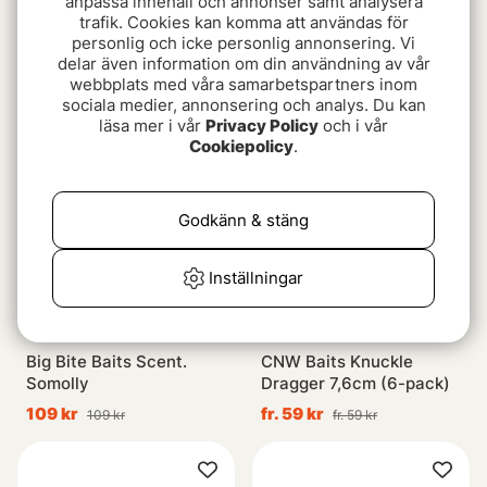
anpassa innehåll och annonser samt analysera
trafik. Cookies kan komma att användas för
Daiwa TN Double Clutch
Molix Hybrid Swimmer
personlig och icke personlig annonsering. Vi
16,5cm, 70g
delar även information om din användning av vår
189 kr
webbplats med våra samarbetspartners inom
129 kr
129 kr
sociala medier, annonsering och analys. Du kan
läsa mer i vår
Privacy Policy
och i vår
Cookiepolicy
.
Godkänn & stäng
Inställningar
Big Bite Baits Scent.
CNW Baits Knuckle
Somolly
Dragger 7,6cm (6-pack)
109 kr
fr. 59 kr
109 kr
fr. 59 kr