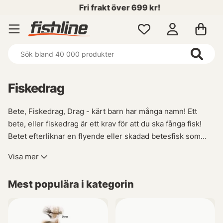
Fri frakt över 699 kr!
Fiskedrag
Bete, Fiskedrag, Drag - kärt barn har många namn! Ett
bete, eller fiskedrag är ett krav för att du ska fånga fisk!
Betet efterliknar en flyende eller skadad betesfisk som
lockar till hugg. Vi på Fishline har lagt stor vikt vid att ha ett
Visa mer
brett sortiment av beten för att just du ska finna det du
söker. Du hittar beten för Abborrefiske, Gäddfiske,
Mest populära i kategorin
Gösfiske, Öringfiske, Havsfiske efter Torsk, Sej och
Hälleflundra hos oss!