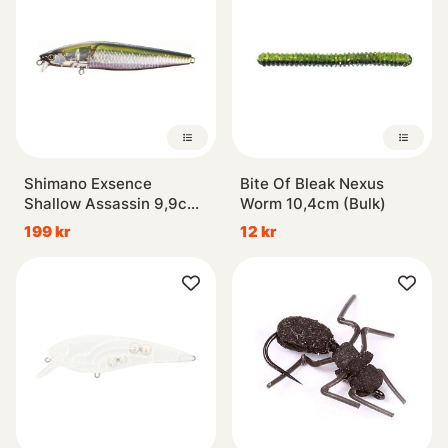
Shimano Exsence
Bite Of Bleak Nexus
Shallow Assassin 9,9cm
Worm 10,4cm (Bulk)
14g
199 kr
12 kr