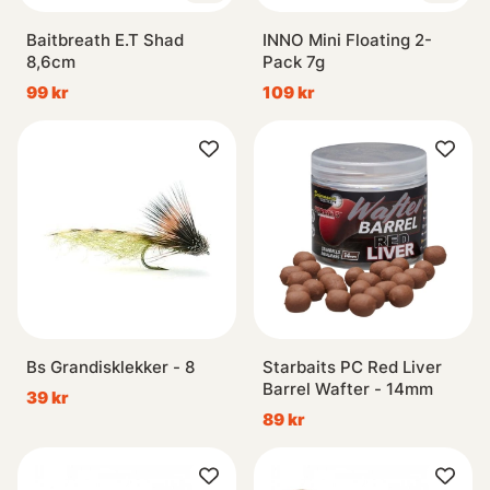
Baitbreath E.T Shad
INNO Mini Floating 2-
8,6cm
Pack 7g
99 kr
109 kr
Bs Grandisklekker - 8
Starbaits PC Red Liver
Barrel Wafter - 14mm
39 kr
89 kr