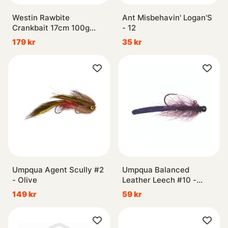
Westin Rawbite
Ant Misbehavin' Logan'S
Crankbait 17cm 100g
- 12
Floating - Blank
179 kr
35 kr
Umpqua Agent Scully #2
Umpqua Balanced
- Olive
Leather Leech #10 -
Purple
149 kr
59 kr