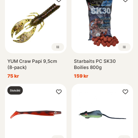
YUM Craw Papi 9,5cm
Starbaits PC SK30
(8-pack)
Boilies 800g
75 kr
159 kr
Slutsåld