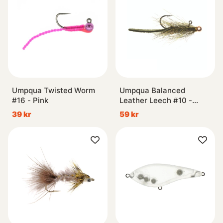
Umpqua Twisted Worm
Umpqua Balanced
#16 - Pink
Leather Leech #10 -
Peacock
39 kr
59 kr