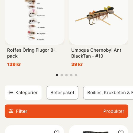
Roffes Öring Flugor 8-
Umpqua Chernobyl Ant
pack
BlackTan - #10
129 kr
39 kr
Kategorier
Betespaket
Boilies, Krokbeten &
Filter
Produkter