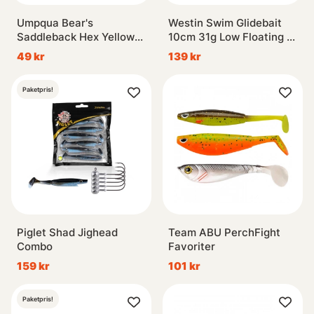
Umpqua Bear's
Westin Swim Glidebait
Saddleback Hex Yellow
10cm 31g Low Floating -
#6
Blank
49 kr
139 kr
Paketpris!
Piglet Shad Jighead
Team ABU PerchFight
Combo
Favoriter
159 kr
101 kr
Paketpris!