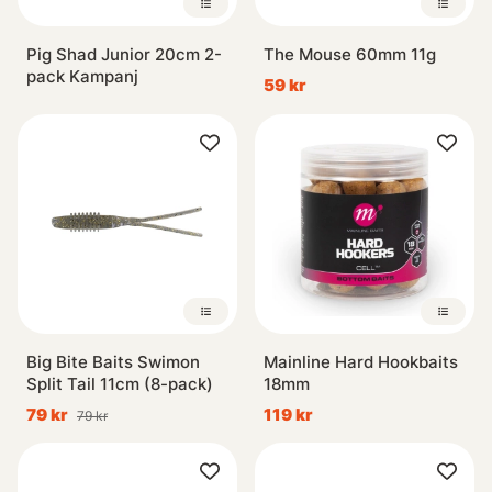
Pig Shad Junior 20cm 2-
The Mouse 60mm 11g
pack Kampanj
59 kr
Big Bite Baits Swimon
Mainline Hard Hookbaits
Split Tail 11cm (8-pack)
18mm
79 kr
119 kr
79 kr