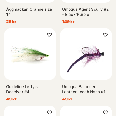
Äggmackan Orange size
Umpqua Agent Scully #2
14
- Black/Purple
25 kr
149 kr
Guideline Lefty's
Umpqua Balanced
Deceiver #4 -
Leather Leech Nano #12
White/Green
- Purple
49 kr
49 kr