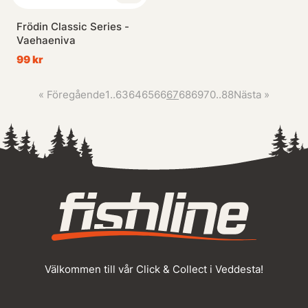
Frödin Classic Series -
Vaehaeniva
99 kr
«
Föregående
1
..
63
64
65
66
67
68
69
70
..
88
Nästa
»
Välkommen till vår Click & Collect i Veddesta!