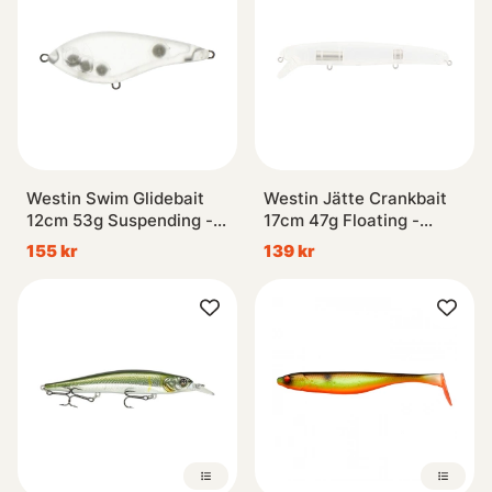
Westin Swim Glidebait
Westin Jätte Crankbait
12cm 53g Suspending -
17cm 47g Floating -
Blank
Blank
155 kr
139 kr