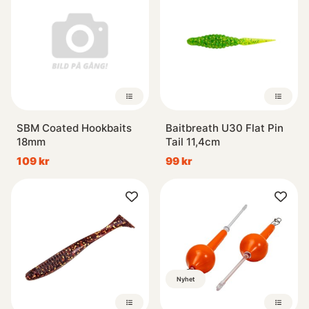
SBM Coated Hookbaits
Baitbreath U30 Flat Pin
18mm
Tail 11,4cm
109 kr
99 kr
Nyhet