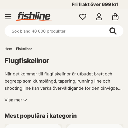
Fri frakt över 699 kr!
Hem
Fiskelinor
Flugfiskelinor
När det kommer till flugfiskelinor är utbudet brett och
begrepp som klumplängd, tapering, running line och
shooting line kan verka överväldigande för den oinvigde.
Men oroa dig inte - vi på Fishline har gedigen kunskap
Visa mer
inom flugfiske och står redo att guida dig genom linornas
värld.
Mest populära i kategorin
Oavsett om du är en erfaren flugfiskare i behov av något