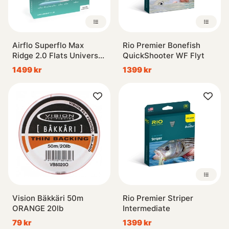
Airflo Superflo Max
Rio Premier Bonefish
Ridge 2.0 Flats Universal
QuickShooter WF Flyt
Floating Fly Line
1499 kr
1399 kr
Vision Bäkkäri 50m
Rio Premier Striper
ORANGE 20lb
Intermediate
79 kr
1399 kr