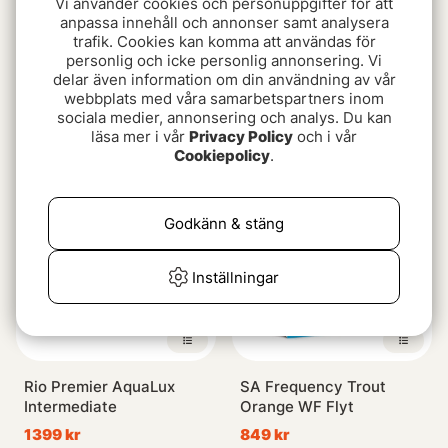
Vi använder cookies och personuppgifter för att
anpassa innehåll och annonser samt analysera
trafik. Cookies kan komma att användas för
personlig och icke personlig annonsering. Vi
delar även information om din användning av vår
RIO Premier Gold XP
SA Sonar Stillwater SD
webbplats med våra samarbetspartners inom
I/S3
1399 kr
sociala medier, annonsering och analys. Du kan
1399 kr
läsa mer i vår
Privacy Policy
och i vår
Cookiepolicy
.
Godkänn & stäng
Inställningar
Rio Premier AquaLux
SA Frequency Trout
Intermediate
Orange WF Flyt
1399 kr
849 kr