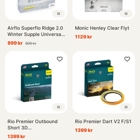
Airflo Superflo Ridge 2.0
Monic Henley Clear Flyt
Winter Supple Universal
1129 kr
Taper Floating
899 kr
899 kr
Rio Premier Outbound
Rio Premier Dart V2 F/S1
Short 3D
1399 kr
Intermediate/Sjunk3/Sjunk5
1399 kr