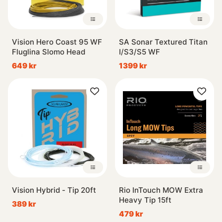
Vision Hero Coast 95 WF
SA Sonar Textured Titan
Fluglina Slomo Head
I/S3/S5 WF
649 kr
1399 kr
Vision Hybrid - Tip 20ft
Rio InTouch MOW Extra
Heavy Tip 15ft
389 kr
479 kr