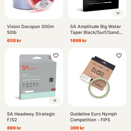
Vision Dacspun 300m
SA Amplitude Big Water
50lb
Taper Black/Surf/Sand
WF
659 kr
1699 kr
SA Headway Strategic
Guideline Euro Nymph
F/S2
Competition - FIPS
899 kr
399 kr