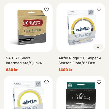
SA UST Short
Airflo Ridge 2.0 Sniper 4
Intermediate/Sjunk4 -
Season Float/6'' Fast
#8/9 - 34g
Interm. tip
639 kr
1499 kr