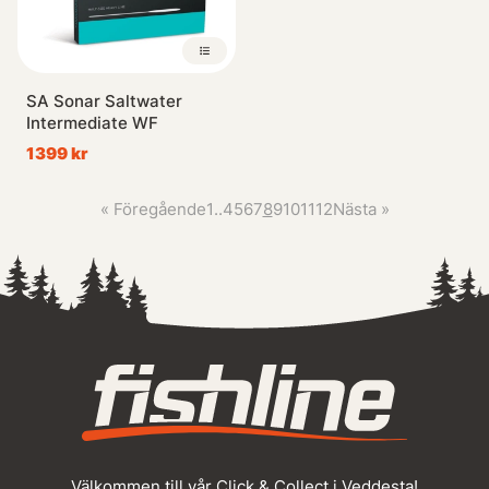
SA Sonar Saltwater
Intermediate WF
1399 kr
«
Föregående
1
..
4
5
6
7
8
9
10
11
12
Nästa
»
Välkommen till vår Click & Collect i Veddesta!