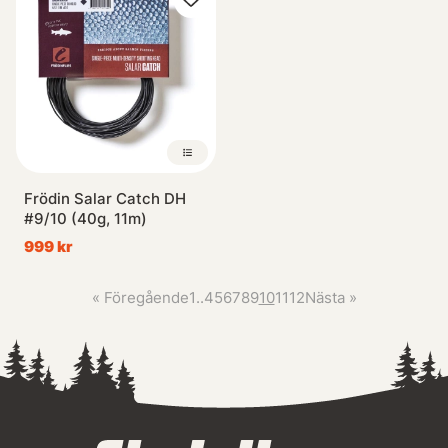
Frödin Salar Catch DH
#9/10 (40g, 11m)
999 kr
«
Föregående
1
..
4
5
6
7
8
9
10
11
12
Nästa
»