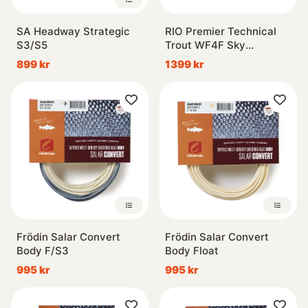
SA Headway Strategic
RIO Premier Technical
S3/S5
Trout WF4F Sky
Blue/Peach
899 kr
1399 kr
Frödin Salar Convert
Frödin Salar Convert
Body F/S3
Body Float
995 kr
995 kr