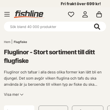
Fri frakt över 699 kr!
Hem
Flugfiske
Fluglinor - Stort sortiment till ditt
flugfiske
Fluglinor och tafsar i alla dess olika former kan lätt bli en
djungel. Det som avgör vilken fluglina och tafs du ska
använda är ju beroende till vilken typ av fiske du ska
bedriva. Enhandslinor till dina enhandsspön och
Visa mer
tvåhandslinor, eller klumpar som man kallar dom, till dina
tvåhandsspön. Och tafsar som passar.
Där emellan så finns det mängder med möjligheter.