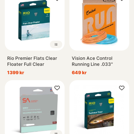
flugor.
På kusten så är det populärt att köra fluorocarbon-tafsar
då de är mer tåliga, har samma densitet som vatten, vilket
gör att dom sjunker lite. Och även för att fluorcarbon är
mer eller mindre ‘‘osynliga‘‘ för fisken.
Fluglinor från kända
varumärken som Vision, Guideline, RIO, Loop, Scientific
Angler mfl. Behöver du hjälp i valet av rätt fluglina så är du
Rio Premier Flats Clear
Vision Ace Control
välkommen att kontakta oss så hjälper vi dig.
Floater Full Clear
Running Line .033''
1399 kr
649 kr