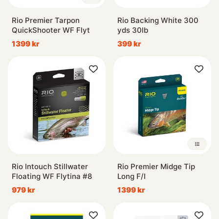
till.
Fluglina - Slow-Fast Intermediate
Rio Premier Tarpon
Rio Backing White 300
Dessa fluglinor är viktade för att vara lite tyngre än vattnet.
QuickShooter WF Flyt
yds 30lb
Det betyder att dessa fluglinor kommer att sakta sjunka
1399 kr
399 kr
ner och kunna fiskas precis under ytan. Dessa fluglinor är
helt optimala vid kustflugfiske eftersom du kan fiska av
grunda platser utan att flugan går i botten samtidigt som
de är tunnare i diametern än en flytlina och då kommer att
skära bättre genom kustens vindar.
Dessa fluglinor är också ypperliga till regnbågsfisket då du
sakta vill fiska en nymf precis under ytan.
Om du har frågor innan ditt linköp så får du gärna kontakta
oss så kommer vi göra vårt bästa för att vägleda dig till rätt
Rio Intouch Stillwater
Rio Premier Midge Tip
val för just ditt fiske beroende på vilken typ av vatten du
Floating WF Flytina #8
Long F/I
ska fiska samt vilket spö du ska använda linan till.
979 kr
1399 kr
Fluglina - Sjunk & Sinktip
Dessa fluglinorlinor är för fisket under utan. Här finner du