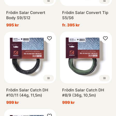
Frödin Salar Convert
Frödin Salar Convert Tip
Body S9/S12
S5/S6
995 kr
fr. 395 kr
Frödin Salar Catch DH
Frödin Salar Catch DH
#10/11 (44g, 11,5m)
#8/9 (36g, 10,5m)
999 kr
999 kr