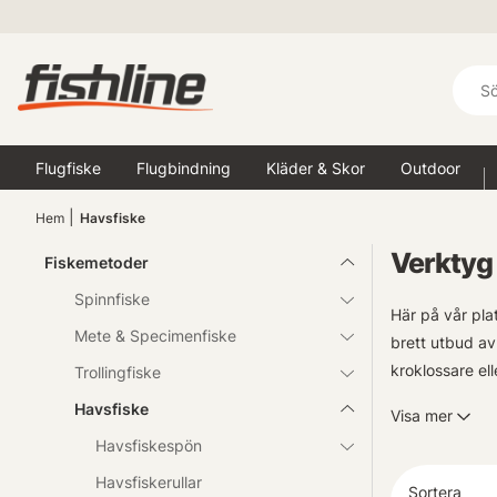
Flugfiske
Flugbindning
Kläder & Skor
Outdoor
Hem
Havsfiske
Verktyg 
Fiskemetoder
Spinnfiske
Här på vår pla
Mete & Specimenfiske
brett utbud av
kroklossare ell
Trollingfiske
Havsfiske
Visa mer
Vi vet hur vikt
Havsfiskespön
produkter från
upplevelsen un
Havsfiskerullar
Sortera