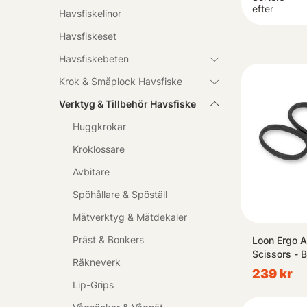
efter
Havsfiskelinor
Oavsett om du ä
Havsfiskeset
nivå. Utforska
Havsfiskebeten
Krok & Småplock Havsfiske
Verktyg & Tillbehör Havsfiske
Huggkrokar
Kroklossare
Avbitare
Spöhållare & Spöställ
Mätverktyg & Mätdekaler
Präst & Bonkers
Loon Ergo A
Scissors - 
Räkneverk
239 kr
Lip-Grips