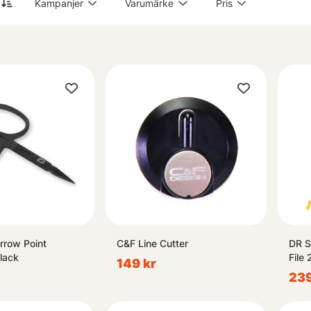
Kampanjer
Varumärke
Pris
r nybörjare eller erfaren entusiast kommer våra verktyg och tillbehöre
 nu för en komplett översikt över vad vi erbjuder!
rrow Point
C&F Line Cutter
DR S
Black
File 
149 kr
239