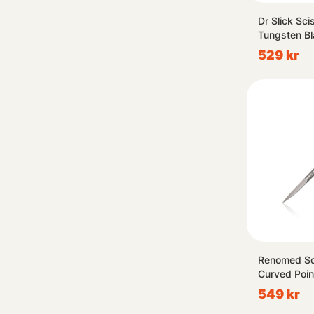
Dr Slick Sci
Tungsten Bl
529 kr
Renomed Sc
Curved Poi
549 kr