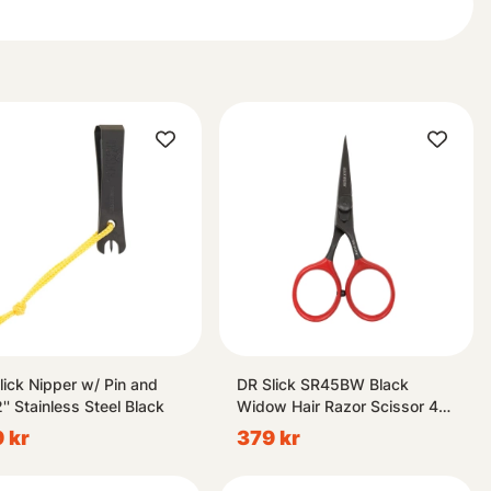
n i denna kategori definitivt hjälpa dig att ta din hobby till nästa
lick Nipper w/ Pin and
DR Slick SR45BW Black
2'' Stainless Steel Black
Widow Hair Razor Scissor 4-
1/2'' Bent Shaft Black and Red
 kr
379 kr