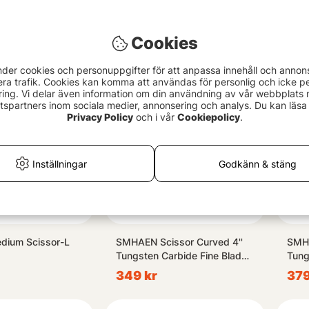
 Hook Removal
SMHAEN Scissor Straight
Reno
4,5'' Tungsten Carbide Red
Supe
379 kr
Cookies
649
nder cookies och personuppgifter för att anpassa innehåll och annon
era trafik. Cookies kan komma att användas för personlig och icke pe
ing. Vi delar även information om din användning av vår webbplats
spartners inom sociala medier, annonsering och analys. Du kan läsa 
Privacy Policy
och i vår
Cookiepolicy
.
Inställningar
Godkänn & stäng
edium Scissor-L
SMHAEN Scissor Curved 4''
SMHA
)
Tungsten Carbide Fine Blade
Tung
Blue
Gree
349 kr
379