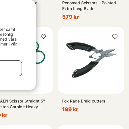
med Scissors - The
Renomed Scissors - Pointed
rStinger
Extra Long Blade
 kr
579 kr
ser samt
rsonlig
 med våra
mer i vår
EN Scissor Straight 5''
Fox Rage Braid cutters
sten Carbide Heavy
199 kr
n
 kr