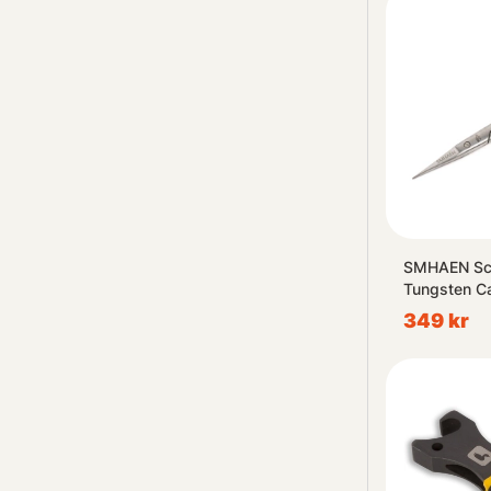
SMHAEN Scis
Tungsten Ca
Blue
349 kr