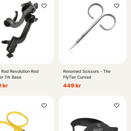
Rod Revolution Rod
Renomed Scissors - The
er Trk Base
FlyTier Curved
 kr
449 kr