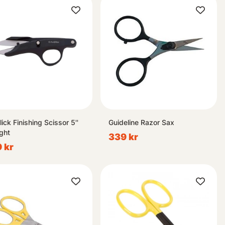
ick Finishing Scissor 5''
Guideline Razor Sax
ight
339 kr
 kr