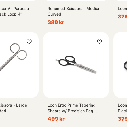
ssor All Purpose
Renomed Scissors - Medium
Loon
ack Loop 4''
Curved
379
389 kr
issors - Large
Loon Ergo Prime Tapering
Loon
nted
Shears w/ Precision Peg -
Blac
Black
499 kr
379