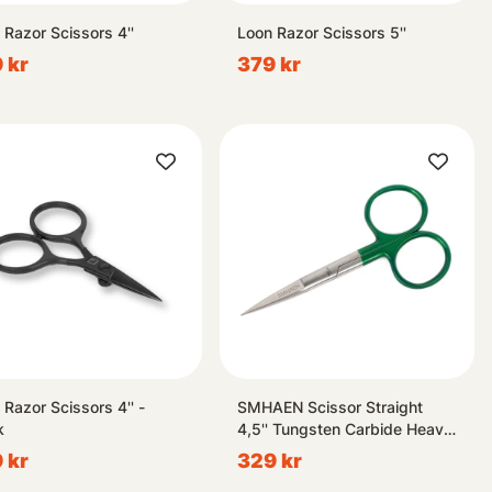
 Razor Scissors 4''
Loon Razor Scissors 5''
 kr
379 kr
 Razor Scissors 4'' -
SMHAEN Scissor Straight
k
4,5'' Tungsten Carbide Heavy
Green
 kr
329 kr