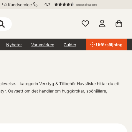
Kundservice
4.7
Baserat på 536 betyg
Nyheter
Varumärken
Guider
Utförsäljning
levelse. I kategorin Verktyg & Tillbehör Havsfiske hittar du ett
ntyr. Oavsett om det handlar om huggkrokar, spöhållare,
ket är anledningen till varför vårt urval endast består av
llbehör kan du vara säker på att ha den bästa möjliga