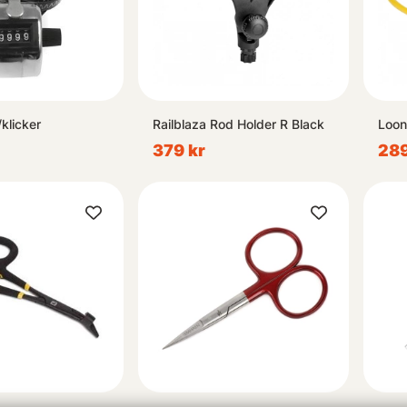
klicker
Railblaza Rod Holder R Black
Loon
379 kr
289