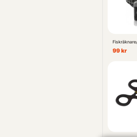
Fiskräknare/
99 kr