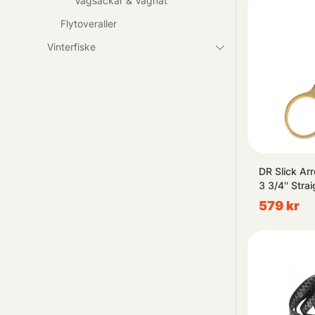
Vågsäckar & Vågnät
Flytoveraller
Vinterfiske
DR Slick Ar
3 3/4'' Stra
Tension
579 kr