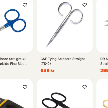
sor Straight 4''
C&F Tying Scissors Straight
DR Sl
rbide Fine Blade
(TS-2)
Stra
649 kr
299