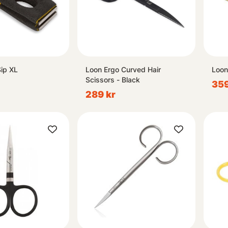
Sip XL
Loon Ergo Curved Hair
Loon
Scissors - Black
359
289 kr