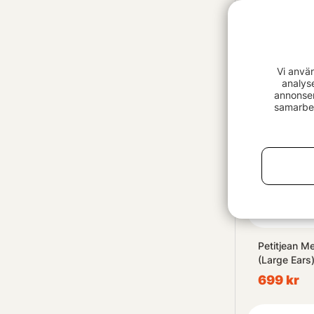
Loon Rogue
Forceps
289 kr
Vi anvä
analys
annonser
samarbet
Petitjean M
(Large Ears
699 kr