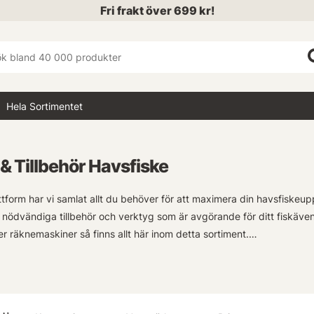
Fri frakt över 699 kr!
Hela Sortimentet
& Tillbehör Havsfiske
ttform har vi samlat allt du behöver för att maximera din havsfiskeupp
 nödvändiga tillbehör och verktyg som är avgörande för ditt fiskäve
er räknemaskiner så finns allt här inom detta sortiment.
igt det är med högkvalitativa redskap när man ger sig ut på havet, vil
 de mest respekterade märkena inom sportfiskevärlden. Med dessa ti
der dina fisketurer.