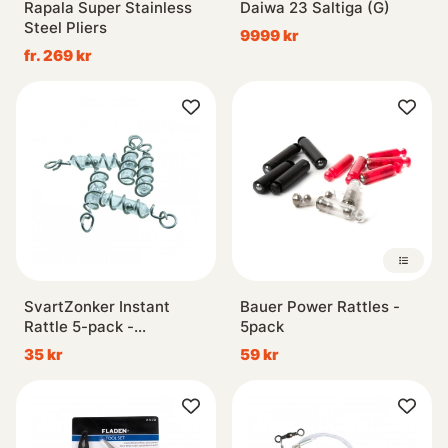
Rapala Super Stainless
Daiwa 23 Saltiga (G)
Steel Pliers
9999 kr
fr. 269 kr
SvartZonker Instant
Bauer Power Rattles -
Rattle 5-pack -
5pack
Transparent
35 kr
59 kr