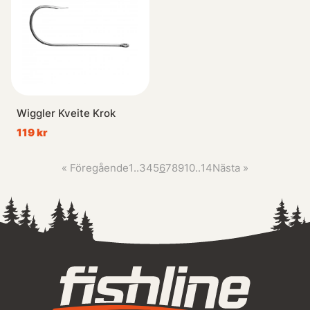
Wiggler Kveite Krok
119 kr
«
Föregående
1
..
3
4
5
6
7
8
9
10
..
14
Nästa
»