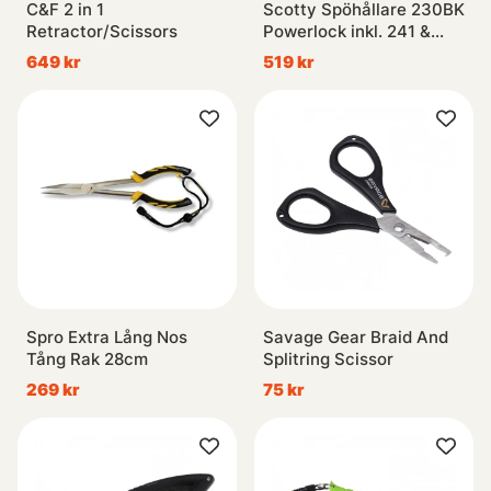
C&F 2 in 1
Scotty Spöhållare 230BK
Retractor/Scissors
Powerlock inkl. 241 &
242
649 kr
519 kr
Spro Extra Lång Nos
Savage Gear Braid And
Tång Rak 28cm
Splitring Scissor
269 kr
75 kr