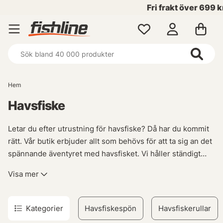
Fri frakt över 699 kr!
Hem
Havsfiske
Letar du efter utrustning för havsfiske? Då har du kommit
rätt. Vår butik erbjuder allt som behövs för att ta sig an det
spännande äventyret med havsfisket. Vi håller ständigt
sortimentet uppdaterat med de senaste produkterna, så
Visa mer
här finns alltid något nytt att utforska.
Våra erbjudanden är svårslagna, och vi rekommenderar
Kategorier
Havsfiskespön
Havsfiskerullar
dig starkt att besöka vår REA-sektion innan ditt nästa