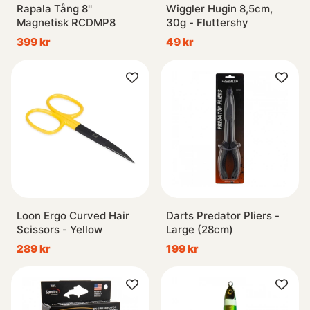
Rapala Tång 8''
Wiggler Hugin 8,5cm,
Magnetisk RCDMP8
30g - Fluttershy
399 kr
49 kr
Loon Ergo Curved Hair
Darts Predator Pliers -
Scissors - Yellow
Large (28cm)
289 kr
199 kr