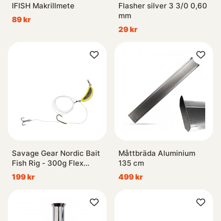
IFISH Makrillmete
Flasher silver 3 3/0 0,60
mm
89 kr
29 kr
Savage Gear Nordic Bait
Måttbräda Aluminium
Fish Rig - 300g Flex
135 cm
Hooks 3/0 + 6/0 FC 1mm
199 kr
499 kr