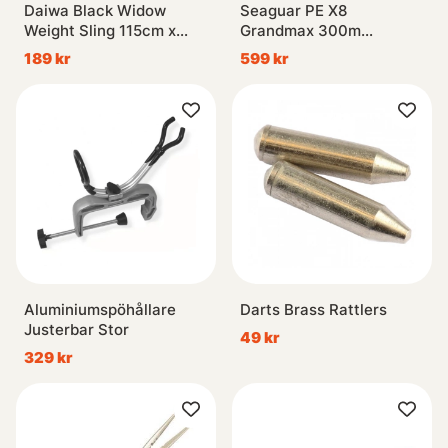
Daiwa Black Widow
Seaguar PE X8
Weight Sling 115cm x
Grandmax 300m
70cm
Multicolor
189 kr
599 kr
Aluminiumspöhållare
Darts Brass Rattlers
Justerbar Stor
49 kr
329 kr