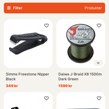
fiskeäventyr börjar - oavsett om du planerar en resa eller
Filter
Produkter
bara vill se vad som kan vara till nytta i framtiden.
Oavsett om du är erfaren inom sportfiske eller helt
nybörjare kommer vårt breda urval av produkter
säkerligen kunna möta dina behov när det gäller
havsfisket. Så varför inte kika runt redan idag?
Simms Freestone Nipper
Daiwa J-Braid X8 1500m
Black
Dark Green
349 kr
1599 kr