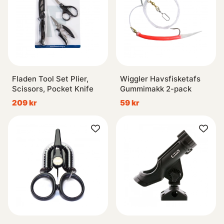
Fladen Tool Set Plier,
Wiggler Havsfisketafs
Scissors, Pocket Knife
Gummimakk 2-pack
209 kr
59 kr