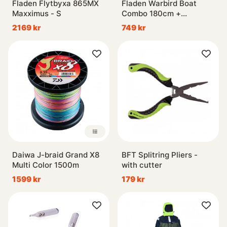
Fladen Flytbyxa 865MX
Fladen Warbird Boat
Maxximus - S
Combo 180cm +
Chieftain 30 w. Line
2169 kr
749 kr
Daiwa J-braid Grand X8
BFT Splitring Pliers -
Multi Color 1500m
with cutter
1599 kr
179 kr