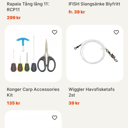
Rapala Tång lång 11'.
IFISH Slangsänke Blyfritt
RCP11
fr. 39 kr
299 kr
Konger Carp Accessories
Wiggler Havsfisketafs
Kit
2st
135 kr
39 kr