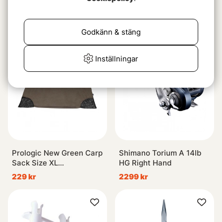
Svartzonker
Svartzonker Pro Horizon
Rasselkammare
Braid Yellow 600m
Transparent 5-Pack
39 kr
899 kr
Godkänn & stäng
Inställningar
Prologic New Green Carp
Shimano Torium A 14lb
Sack Size XL
HG Right Hand
(120x80cm)
229 kr
2299 kr