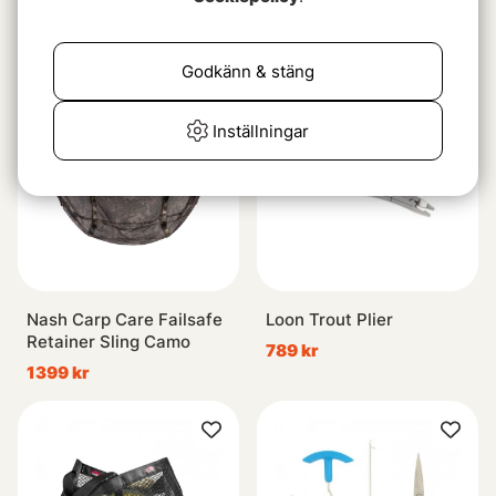
RCP11
1399 kr
299 kr
Godkänn & stäng
Inställningar
Nash Carp Care Failsafe
Loon Trout Plier
Retainer Sling Camo
789 kr
1399 kr