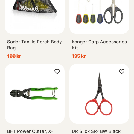
Söder Tackle Perch Body
Konger Carp Accessories
Bag
Kit
199 kr
135 kr
BFT Power Cutter, X-
DR Slick SR4BW Black