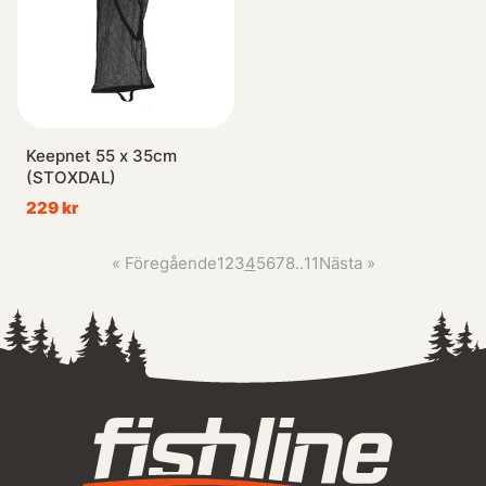
Keepnet 55 x 35cm
(STOXDAL)
229 kr
«
Föregående
1
2
3
4
5
6
7
8
..
11
Nästa
»