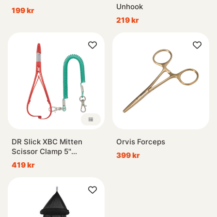
Unhook
199 kr
219 kr
DR Slick XBC Mitten
Orvis Forceps
Scissor Clamp 5''
399 kr
Straight
419 kr