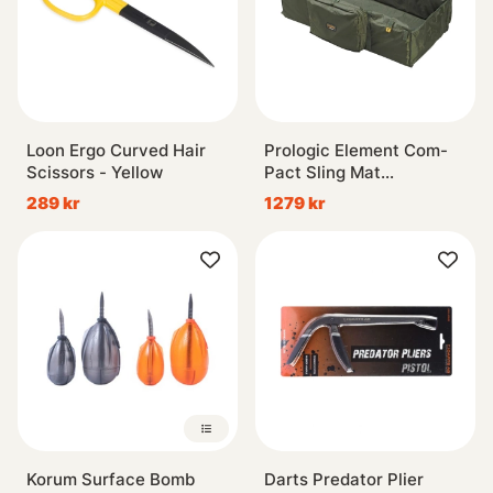
Loon Ergo Curved Hair
Prologic Element Com-
Scissors - Yellow
Pact Sling Mat
100x24x57cm
289 kr
1279 kr
Korum Surface Bomb
Darts Predator Plier