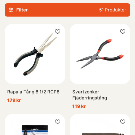
Filter
51
Produkter
Rapala Tång 8 1/2 RCP8
Svartzonker
Fjäderringstång
179 kr
119 kr