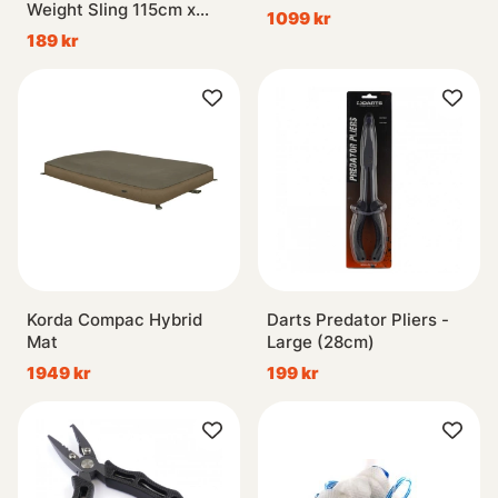
Weight Sling 115cm x
1099 kr
70cm
189 kr
Korda Compac Hybrid
Darts Predator Pliers -
Mat
Large (28cm)
1949 kr
199 kr