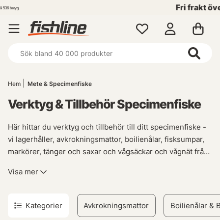
Fri frakt över 699 kr!
Hem
Mete & Specimenfiske
Verktyg & Tillbehör Specimenfiske
Här hittar du verktyg och tillbehör till ditt specimenfiske -
vi lagerhåller, avkrokningsmattor, boilienålar, fisksumpar,
markörer, tänger och saxar och vågsäckar och vågnät från
utvalda varumärken som Fox, Prologic, och Korum.
Visa mer
Kategorier
Avkrokningsmattor
Boilienålar & 