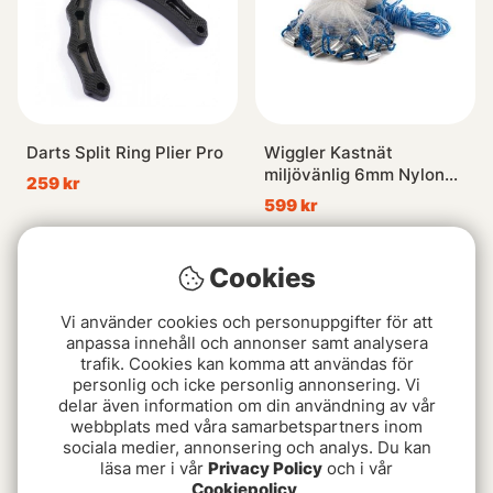
Darts Split Ring Plier Pro
Wiggler Kastnät
miljövänlig 6mm Nylon
259 kr
järnsänken
599 kr
Cookies
Vi använder cookies och personuppgifter för att
anpassa innehåll och annonser samt analysera
trafik. Cookies kan komma att användas för
personlig och icke personlig annonsering. Vi
delar även information om din användning av vår
webbplats med våra samarbetspartners inom
sociala medier, annonsering och analys. Du kan
läsa mer i vår
Privacy Policy
och i vår
Sonik Bank-Tek Pro-Mat
Rapala Tång lång 11'.
Cookiepolicy
.