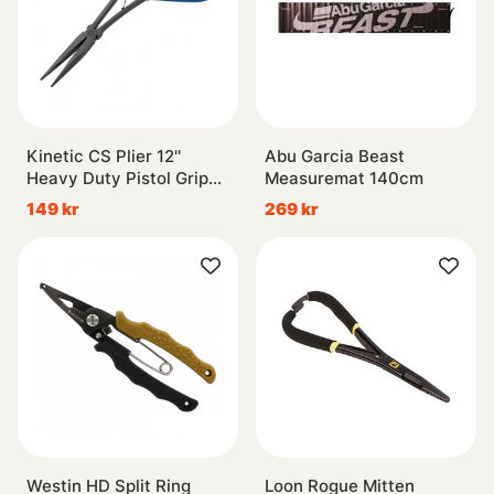
Kinetic CS Plier 12''
Abu Garcia Beast
Heavy Duty Pistol Grip
Measuremat 140cm
Blue/Black
149 kr
269 kr
Westin HD Split Ring
Loon Rogue Mitten