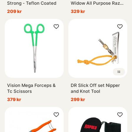
Strong - Teflon Coated
Widow All Purpose Razor
Scissor 4'' Bent Shaft
209 kr
329 kr
Black and Red
Vision Mega Forceps &
DR Slick Off set Nipper
Tc Scissors
and Knot Tool
379 kr
299 kr