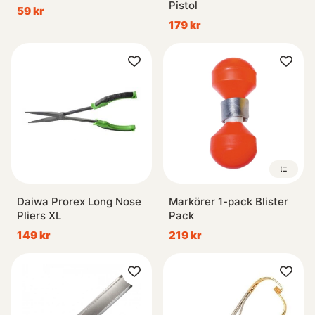
Pistol
59 kr
179 kr
Daiwa Prorex Long Nose
Markörer 1-pack Blister
Pliers XL
Pack
149 kr
219 kr