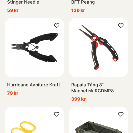
Stinger Needle
BFT Peang
59 kr
139 kr
Hurricane Avbitare Kraft
Rapala Tång 8''
Magnetisk RCDMP8
79 kr
399 kr