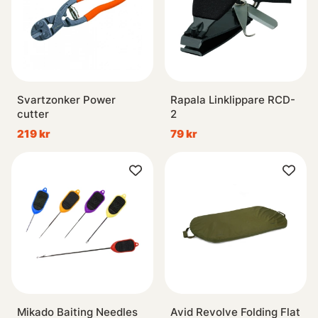
Svartzonker Power
Rapala Linklippare RCD-
cutter
2
219 kr
79 kr
Mikado Baiting Needles
Avid Revolve Folding Flat