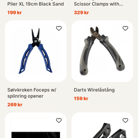
Plier XL 19cm Black Sand
Scissor Clamps with
Comfy Grip
199 kr
329 kr
Sølvkroken Foceps w/
Darts Wirelåstång
splinring opener
159 kr
269 kr