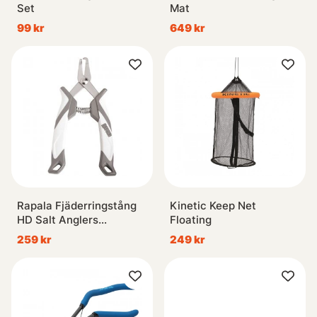
Set
Mat
99 kr
649 kr
Rapala Fjäderringstång
Kinetic Keep Net
HD Salt Anglers
Floating
SAHDSRP
259 kr
249 kr