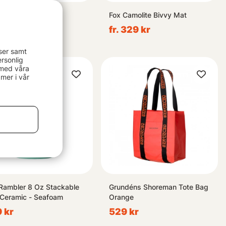
ley The Legendary
Fox Camolite Bivvy Mat
sic Bottle 750ml -
fr. 329 kr
ertone Green
 kr
ser samt
rsonlig
 med våra
mer i vår
 Rambler 8 Oz Stackable
Grundéns Shoreman Tote Bag
Ceramic - Seafoam
Orange
 kr
529 kr