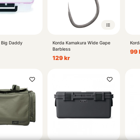
 Big Daddy
Korda Kamakura Wide Gape
Kord
Barbless
99 
129 kr