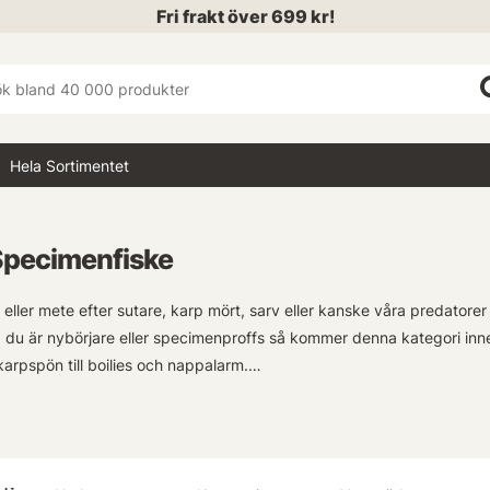
Fri frakt över 699 kr!
Hela Sortimentet
Specimenfiske
eller mete efter sutare, karp mört, sarv eller kanske våra predator
g du är nybörjare eller specimenproffs så kommer denna kategori innehå
arpspön till boilies och nappalarm.
amling av högkvalitativa fiskeutrustning för mete & specimenfiske hä
na vatten eller spännande predatormete med specialdesignade beten -