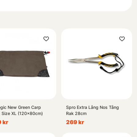
 specimengillen samt lockbeten designade för att maximera
hakelement och andra essentiella verktyg som gör varje utflykt
oilies med oemotståndliga dofter – hos oss hittar både
ogic New Green Carp
Spro Extra Lång Nos Tång
 Size XL (120x80cm)
Rak 28cm
 kr
269 kr