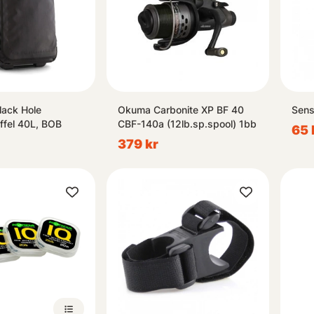
lack Hole
Okuma Carbonite XP BF 40
Sens
ffel 40L, BOB
CBF-140a (12lb.sp.spool) 1bb
65 
379 kr