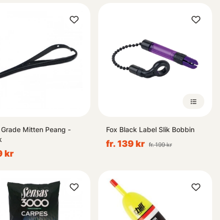
 Grade Mitten Peang -
Fox Black Label Slik Bobbin
k
fr. 139 kr
fr. 199 kr
 kr