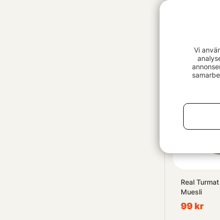
JRC Defende
Carryall, 
729 kr
Vi anvä
analys
annonser
samarbet
Real Turmat 
Muesli
99 kr