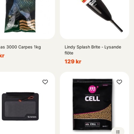
as 3000 Carpes 1kg
Lindy Splash Brite - Lysande
flöte
kr
129 kr