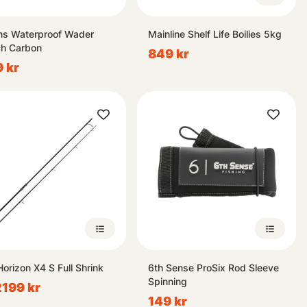
s Waterproof Wader
Mainline Shelf Life Boilies 5kg
h Carbon
849 kr
 kr
Horizon X4 S Full Shrink
6th Sense ProSix Rod Sleeve
Spinning
 2199 kr
149 kr