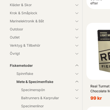
Vår kollektion
efter
Kläder & Skor
fångstchansern
Krok & Småplock
komplett.
Marinelektronik & Båt
Oavsett om du 
Outdoor
entusiastiska 
Outlet
Verktyg & Tillbehör
Övrigt
Fiskemetoder
Spinnfiske
Mete & Specimenfiske
Real Turmat
Specimenspön
Chocolate M
99 kr
Baitrunners & Karprullar
Specimenlinor