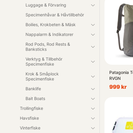
Luggage & Förvaring
Specimenhåvar & Håvtillbehör
Boilies, Krokbeten & Mäsk
Nappalarm & Indikatorer
Rod Pods, Rod Rests &
Banksticks
Verktyg & Tillbehör
Specimenfiske
Patagonia T
Krok & Småplock
RVGN
Specimenfiske
999 kr
Banklife
Bait Boats
Trollingfiske
Havsfiske
Vinterfiske