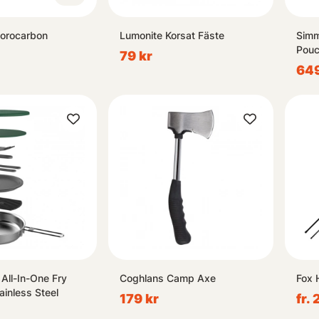
uorocarbon
Lumonite Korsat Fäste
Simm
Pouc
79 kr
649
 All-In-One Fry
Coghlans Camp Axe
Fox 
ainless Steel
179 kr
fr.