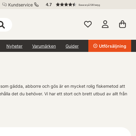
Kundservice
4.7
Baserat på 536 betyg
Nyheter
Varumärken
Guider
Utförsäljning
er som gädda, abborre och gös är en mycket rolig fiskemetod att
lla det du behöver. Vi har ett stort och brett utbud av allt från
r på [Företagsnamn]. Oavsett om du föredrar traditionell metspö-
 vi har produkterna som passar din stil.