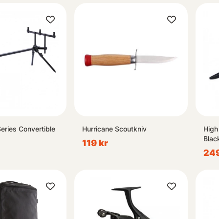
eries Convertible
Hurricane Scoutkniv
High
Blac
119 kr
249