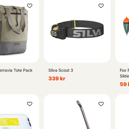
erravia Tote Pack
Silva Scout 3
Fox 
Slide
339 kr
59 