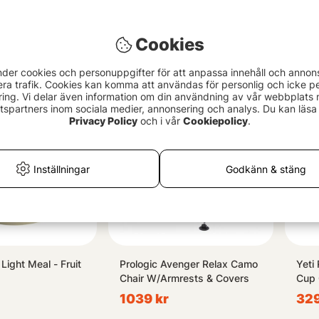
r II Large
Yeti LoadOut GoBox 60 -
Stan
57x32x33cm
Charcoal
Clas
Cookies
Hamm
3739 kr
649
nder cookies och personuppgifter för att anpassa innehåll och annon
era trafik. Cookies kan komma att användas för personlig och icke pe
ing. Vi delar även information om din användning av vår webbplats
spartners inom sociala medier, annonsering och analys. Du kan läsa 
Privacy Policy
och i vår
Cookiepolicy
.
Inställningar
Godkänn & stäng
Light Meal - Fruit
Prologic Avenger Relax Camo
Yeti
Chair W/Armrests & Covers
Cup 
1039 kr
329