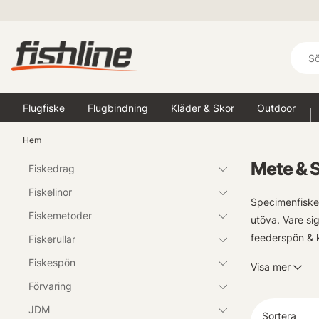
Flugfiske
Flugbindning
Kläder & Skor
Outdoor
Hem
Mete & 
Fiskedrag
Fiskelinor
Specimenfiske 
Fiskemetoder
utöva. Vare si
feederspön & k
Fiskerullar
Fiskespön
Visa mer
Utforska vår s
Förvaring
fiskning i lug
JDM
Sortera