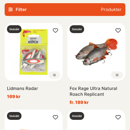
Vår samling av produkter passar perfekt för sportfiskaren
Filter
Produkter
som vill ha det bästa inom sitt område. Med fokus på hög
kvalitet och effektivitet har vi noggrant valt ut de mest
framstående varianterna inom trollingbeten &
Slutsåld
Slutsåld
trollingskedar för att säkerställa en lyckad upplevelse
under din nästa fisketur.
Oavsett om du är nybörjare eller erfaren entusiast kommer
vårt sortiment att kunna möta dina behov när det gäller
sportfisketillbehör. Utforska vår kollektion idag och ta del
av den senaste tekniken inom trollingfiske!
Lidmans Radar
Fox Rage Ultra Natural
Roach Replicant
169 kr
fr. 189 kr
Slutsåld
Slutsåld