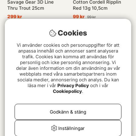
Savage Gear 3D Line
Cotton Cordell Ripplin
Thru Trout 25cm
Red 13g 10,5cm
299 kr
99 kr
99 kr
Cookies
Slutsåld
Slutsåld
Vi använder cookies och personuppgifter för att
anpassa innehåll och annonser samt analysera
trafik. Cookies kan komma att användas för
personlig och icke personlig annonsering. Vi
delar även information om din användning av vår
webbplats med våra samarbetspartners inom
sociala medier, annonsering och analys. Du kan
läsa mer i vår
Privacy Policy
och i vår
Cookiepolicy
.
Heddon Hellbender 14cm
VMC Mustache Rig &
25g
Soft Peto Bundle L
149 kr
379 kr
Godkänn & stäng
Slutsåld
Slutsåld
Inställningar