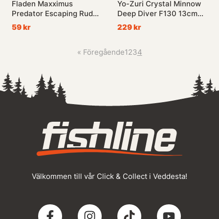
Fladen Maxximus
Yo-Zuri Crystal Minnow
Predator Escaping Rudd
Deep Diver F130 13cm
110mm 16g
24g
59 kr
229 kr
«
Föregående
1
2
3
4
Välkommen till vår Click & Collect i Veddesta!