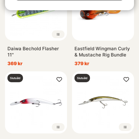
Daiwa Bechold Flasher
Eastfield Wingman Curly
11''
& Mustache Rig Bundle
369 kr
379 kr
Slutsåld
Slutsåld