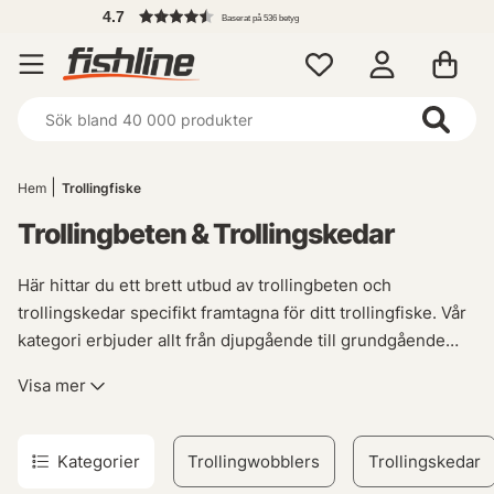
4.7
Baserat på 536 betyg
Hem
Trollingfiske
Trollingbeten & Trollingskedar
Här hittar du ett brett utbud av trollingbeten och
trollingskedar specifikt framtagna för ditt trollingfiske. Vår
kategori erbjuder allt från djupgående till grundgående
wobblers samt fina trollingskedar med flera stora laxar på
Visa mer
meritlistan. Utöver detta finns även flashers, lånegdrag,
löjskallar och beteshållare som är oumbärliga vid
betesfisket.
Kategorier
Trollingwobblers
Trollingskedar