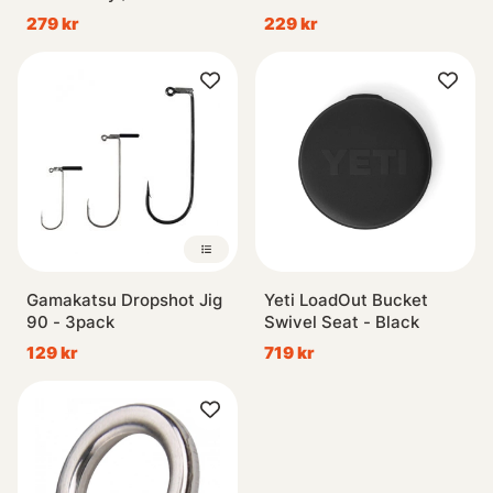
279 kr
229 kr
Gamakatsu Dropshot Jig
Yeti LoadOut Bucket
90 - 3pack
Swivel Seat - Black
129 kr
719 kr