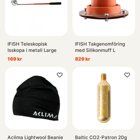
IFISH Teleskopisk
IFISH Takgenomföring
Isskopa i metall Large
med Silikonmuff L
169 kr
829 kr
Aclima Lightwool Beanie
Baltic CO2-Patron 20g