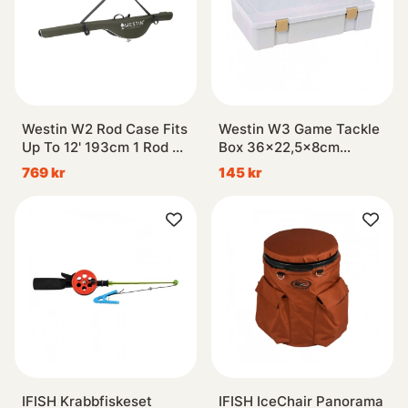
Westin W2 Rod Case Fits
Westin W3 Game Tackle
Up To 12' 193cm 1 Rod W,
Box 36x22,5x8cm
Reel Forest Night
Grey/Clear
769 kr
145 kr
IFISH Krabbfiskeset
IFISH IceChair Panorama