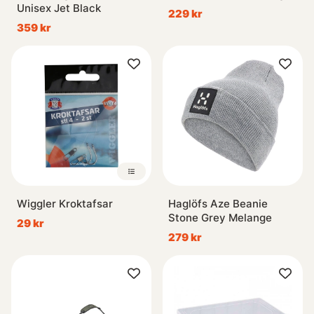
Unisex Jet Black
229 kr
359 kr
Wiggler Kroktafsar
Haglöfs Aze Beanie
Stone Grey Melange
29 kr
279 kr