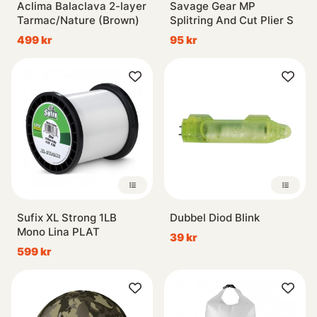
Aclima Balaclava 2-layer
Savage Gear MP
Tarmac/Nature (Brown)
Splitring And Cut Plier S
499 kr
95 kr
Sufix XL Strong 1LB
Dubbel Diod Blink
Mono Lina PLAT
39 kr
599 kr