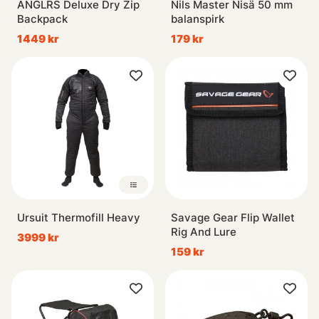
ANGLRS Deluxe Dry Zip
Nils Master Nisä 50 mm
Backpack
balanspirk
1449 kr
179 kr
Ursuit Thermofill Heavy
Savage Gear Flip Wallet
Rig And Lure
3999 kr
159 kr