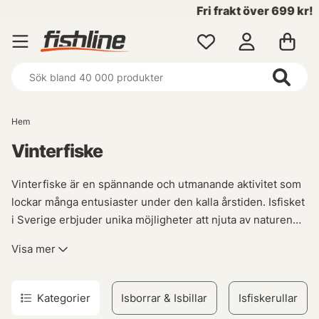
Fri frakt över 699 kr!
Hem
Vinterfiske
Vinterfiske är en spännande och utmanande aktivitet som
lockar många entusiaster under den kalla årstiden. Isfisket
i Sverige erbjuder unika möjligheter att njuta av naturen
samtidigt som man jagar efter predatorerna under isen.
Visa mer
För att lyckas med vinterfisket krävs rätt utrustning, och
här på vår plattform hittar du allt du behöver för en
Kategorier
Isborrar & Isbillar
Isfiskerullar
framgångsrik fisketur på isen. Från isolerade popup-tält till