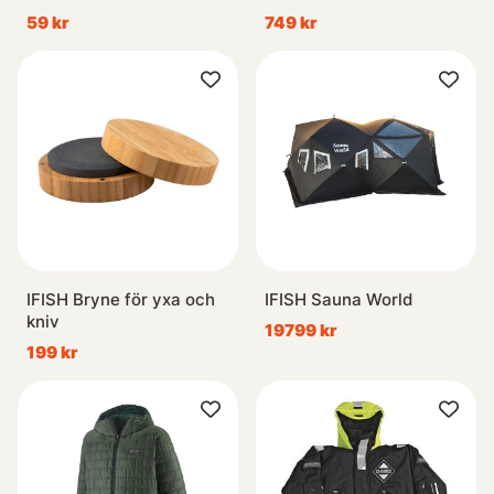
59 kr
749 kr
IFISH Bryne för yxa och
IFISH Sauna World
kniv
19799 kr
199 kr