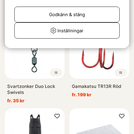
FIBE Virus 68mm
Daiwa D-Box Large Deep
99 kr
139 kr
Godkänn & stäng
Inställningar
Svartzonker Duo Lock
Gamakatsu TR13R Röd
Swivels
fr. 199 kr
fr. 35 kr