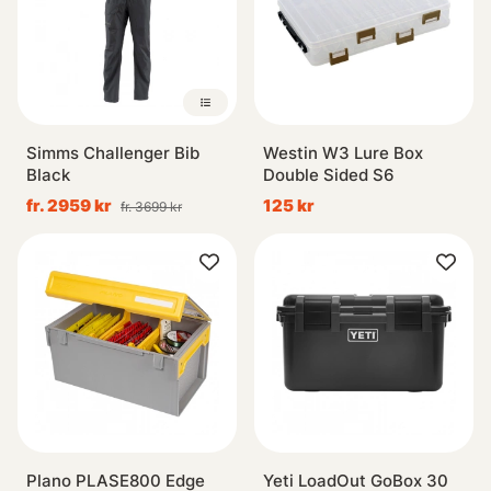
Simms Challenger Bib
Westin W3 Lure Box
Black
Double Sided S6
fr. 2959 kr
125 kr
fr. 3699 kr
Plano PLASE800 Edge
Yeti LoadOut GoBox 30