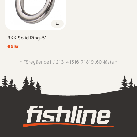
BKK Solid Ring-51
65 kr
«
Föregående
1
..
12
13
14
15
16
17
18
19
..
60
Nästa
»