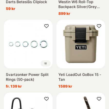
Darts Beteslås Cliplock
Westin W6 Roll-Top
Backpack Silver/Grey
59 kr
25L
899 kr
Svartzonker Power Split
Yeti LoadOut GoBox 15 -
Rings (50-pack)
Tan
fr. 139 kr
1589 kr