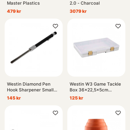
Master Plastics
2.0 - Charcoal
479 kr
3079 kr
Westin Diamond Pen
Westin W3 Game Tackle
Hook Sharpener Small
Box 36x22,5x5cm
Black 13cm
Grey/Clear
145 kr
125 kr