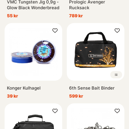
VMC Tungsten Jig 0,9g -
Prologic Avenger
Glow Black Wonderbread
Rucksack
55 kr
789 kr
Konger Kulhagel
6th Sense Bait Binder
39 kr
599 kr