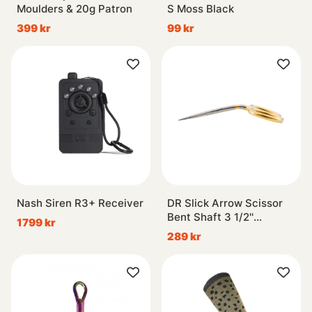
Moulders & 20g Patron
S Moss Black
399 kr
99 kr
Nash Siren R3+ Receiver
DR Slick Arrow Scissor
Bent Shaft 3 1/2''
1799 kr
Straight
289 kr