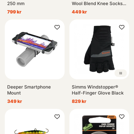
250 mm
Wool Blend Knee Socks
FEGY
799 kr
449 kr
Deeper Smartphone
Simms Windstopper®
Mount
Half-Finger Glove Black
349 kr
829 kr