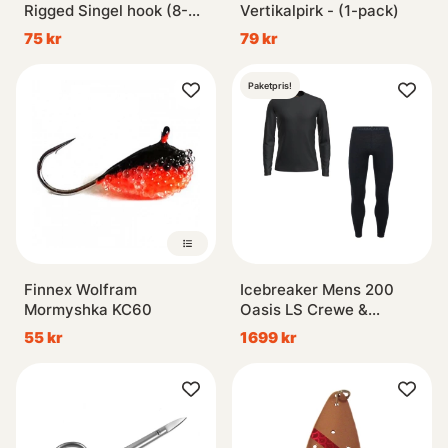
Rigged Singel hook (8-
Vertikalpirk - (1-pack)
pack)
75 kr
79 kr
Paketpris!
Finnex Wolfram
Icebreaker Mens 200
Mormyshka KC60
Oasis LS Crewe &
Leggings Black
55 kr
1699 kr