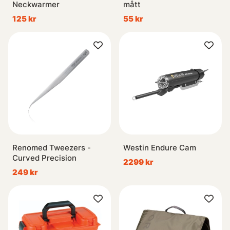
Neckwarmer
mått
125 kr
55 kr
Renomed Tweezers -
Westin Endure Cam
Curved Precision
2299 kr
249 kr