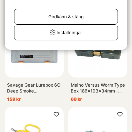
(CFA-183/LCB)
Pat.Nost.Surf
149 kr
49 kr
Godkänn & stäng
Inställningar
Savage Gear Lurebox 6C
Meiho Versus Worm Type
Deep Smoke
Box 186x103x34mm -
36x22.5x8cm
Black
159 kr
69 kr