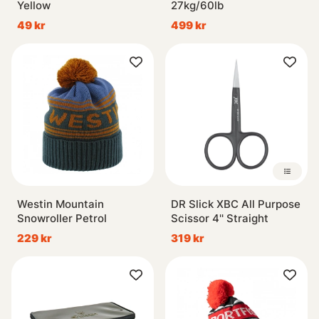
Yellow
27kg/60lb
49 kr
499 kr
Westin Mountain
DR Slick XBC All Purpose
Snowroller Petrol
Scissor 4'' Straight
229 kr
319 kr