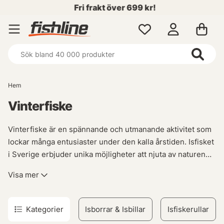
Fri frakt över 699 kr!
Hem
Vinterfiske
Vinterfiske är en spännande och utmanande aktivitet som
lockar många entusiaster under den kalla årstiden. Isfisket
i Sverige erbjuder unika möjligheter att njuta av naturen
samtidigt som man jagar efter predatorerna under isen.
Visa mer
För att lyckas med vinterfisket krävs rätt utrustning, och
här på vår plattform hittar du allt du behöver för en
Kategorier
Isborrar & Isbillar
Isfiskerullar
framgångsrik fisketur på isen. Från isolerade popup-tält till