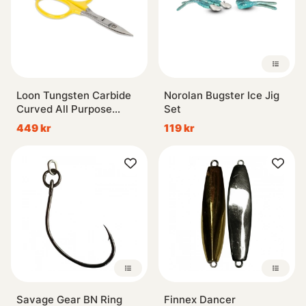
Loon Tungsten Carbide
Norolan Bugster Ice Jig
Curved All Purpose
Set
Scissors
449 kr
119 kr
Savage Gear BN Ring
Finnex Dancer