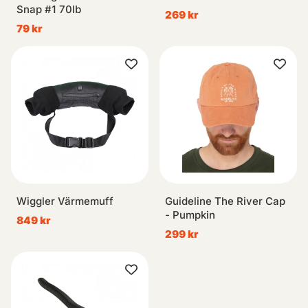
Snap #1 70lb
269 kr
79 kr
Wiggler Värmemuff
Guideline The River Cap
- Pumpkin
849 kr
299 kr