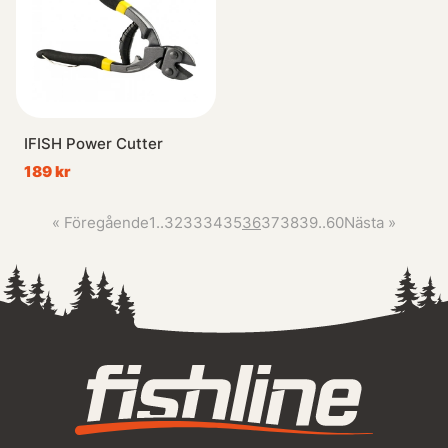
IFISH Power Cutter
189 kr
«
Föregående
1
..
32
33
34
35
36
37
38
39
..
60
Nästa
»