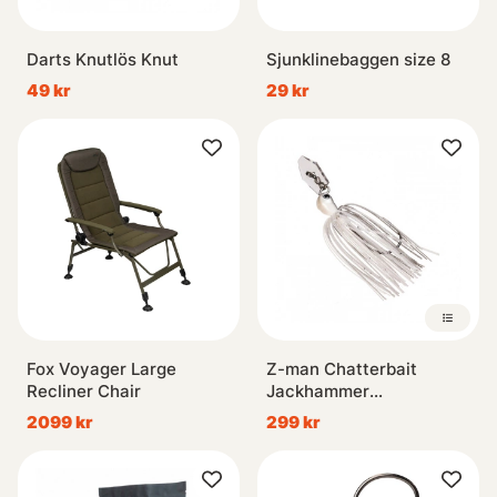
Darts Knutlös Knut
Sjunklinebaggen size 8
49 kr
29 kr
Fox Voyager Large
Z-man Chatterbait
Recliner Chair
Jackhammer
Stealthblade
2099 kr
299 kr