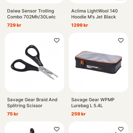
Daiwa Sensor Trolling
Aclima LightWool 140
Combo 702Mh/30Lwlc
Hoodie M's Jet Black
729 kr
1299 kr
Savage Gear Braid And
Savage Gear WPMP
Splitring Scissor
Lurebag L 5.4L
75 kr
259 kr