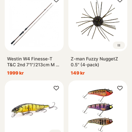
Westin W4 Finesse-T
Z-man Fuzzy NuggetZ
T&C 2nd 7'1''/213cm M 7-
0.5'' (4-pack)
21g 2sec
1999 kr
149 kr