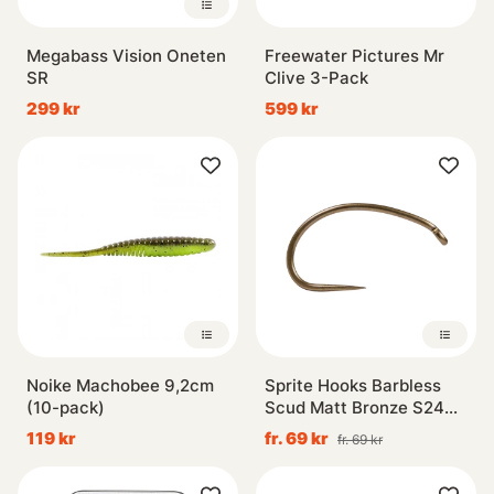
Megabass Vision Oneten
Freewater Pictures Mr
SR
Clive 3-Pack
299 kr
599 kr
Noike Machobee 9,2cm
Sprite Hooks Barbless
(10-pack)
Scud Matt Bronze S2499
25-pack
119 kr
fr. 69 kr
fr. 69 kr