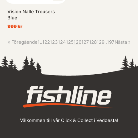
Vision Nalle Trousers
Blue
999 kr
«
Föregående
1
..
122
123
124
125
126
127
128
129
..
197
Nästa
»
Välkommen till vår Click & Collect i Veddesta!