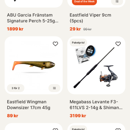
Deal of the Week
ABU Garcia Fränstam
Eastfield Viper 9cm
Signature Perch 5-25g
(5pcs)
Spinning Combo
1899 kr
29 kr
99 kr
Paketpris!
3 för 2
Eastfield Wingman
Megabass Levante F3-
Downsizer 17cm 45g
611LVS 2-14g & Shimano
Nasci Combo
89 kr
3199 kr
Paketpris!