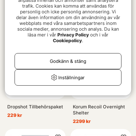
anpassa innehåll och annonser samt analysera
trafik. Cookies kan komma att användas för
personlig och icke personlig annonsering. Vi
Westin FC Bullet
Fox Camolite Hookbait
delar även information om din användning av vår
Pot-Case
webbplats med våra samarbetspartners inom
fr. 139 kr
sociala medier, annonsering och analys. Du kan
fr. 349 kr
läsa mer i vår
Privacy Policy
och i vår
Cookiepolicy
.
Paketpris!
Godkänn & stäng
Inställningar
Dropshot Tillbehörspaket
Korum Recoil Overnight
Shelter
229 kr
2299 kr