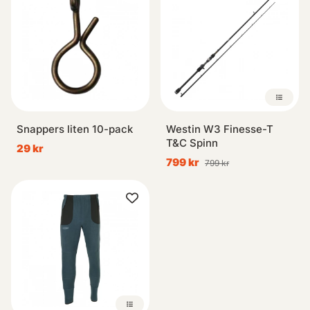
Snappers liten 10-pack
Westin W3 Finesse-T
T&C Spinn
29 kr
799 kr
799 kr