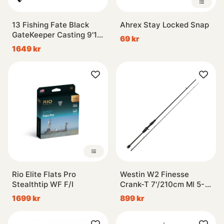
13 Fishing Fate Black
Ahrex Stay Locked Snap
GateKeeper Casting 9'1
69 kr
XXXH 100-300g 2p
1649 kr
Rio Elite Flats Pro
Westin W2 Finesse
Stealthtip WF F/I
Crank-T 7'/210cm Ml 5-
20g 2sec
1699 kr
899 kr