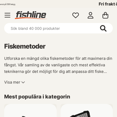
Fri frakt över 699 kr!
Fiskemetoder
Utforska en mängd olika fiskemetoder för att maximera din
fångst. Vår samling av de vanligaste och mest effektiva
teknikerna gör det möjligt för dig att anpassa ditt fiske
efter varje situation. Oavsett om du föredrar spinnfiske,
Visa mer
flugfiske, trolling eller ismete har vi allt du behöver för att
lyckas på vattnet.
Mest populära i kategorin
Vi strävar ständigt efter att utvidga vårt sortiment med nya
och specialiserade metoder såsom havsfiske,