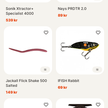
Sonik Xtractor+
Nays PRDTR 2.0
Specialist 4000
89 kr
539 kr
Jackall Flick Shake 500
IFISH Rabbit
Salted
69 kr
149 kr