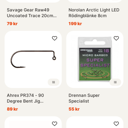
Savage Gear Raw49
Norolan Arctic Light LED
Uncoated Trace 20cm
Rödingblänke 8cm
0.27mm 7kg
79 kr
199 kr
Swivel/Needle Snap 3
Ahrex PR374 - 90
Drennan Super
Degree Bent Jig
Specialist
Streamer
89 kr
55 kr