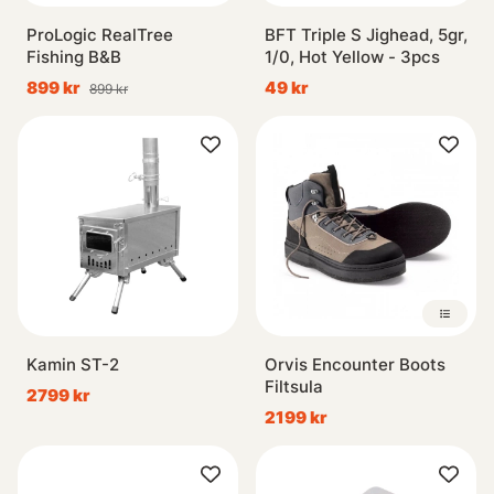
ProLogic RealTree
BFT Triple S Jighead, 5gr,
Fishing B&B
1/0, Hot Yellow - 3pcs
899 kr
49 kr
899 kr
Kamin ST-2
Orvis Encounter Boots
Filtsula
2799 kr
2199 kr