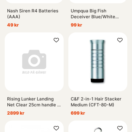
Nash Siren R4 Batteries
Umpqua Big Fish
(AAA)
Deceiver Blue/White
#3/0
49 kr
99 kr
Rising Lunker Landing
C&F 2-in-1 Hair Stacker
Net Clear 25cm handle -
Medium (CFT-80-M)
Stealth
2899 kr
699 kr