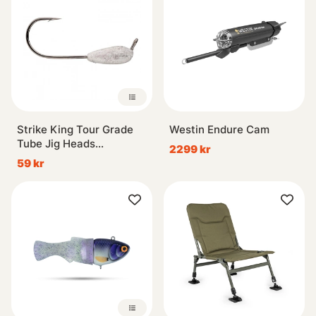
Strike King Tour Grade
Westin Endure Cam
Tube Jig Heads
2299 kr
Unpainted (4-pack)
59 kr