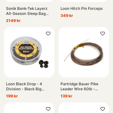
Sonik Bank-Tek Layerz
Loon Hitch Pin Forceps
All-Season Sleep Bag
349 kr
Wide
2149 kr
Loon Black Drop - 4
Partridge Bauer Pike
Division - Black Big
Leader Wire 60lb -
Water
Brown
199 kr
139 kr