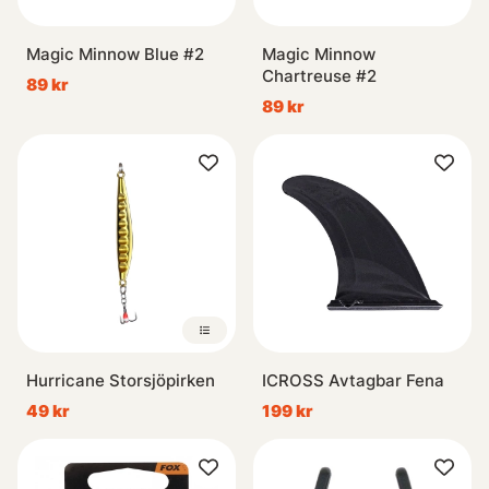
Magic Minnow Blue #2
Magic Minnow
Chartreuse #2
89 kr
89 kr
Hurricane Storsjöpirken
ICROSS Avtagbar Fena
49 kr
199 kr