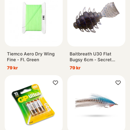
Tiemco Aero Dry Wing
Baitbreath U30 Flat
Fine - Fl. Green
Bugsy 6cm - Secret
Wakasagi
79 kr
79 kr