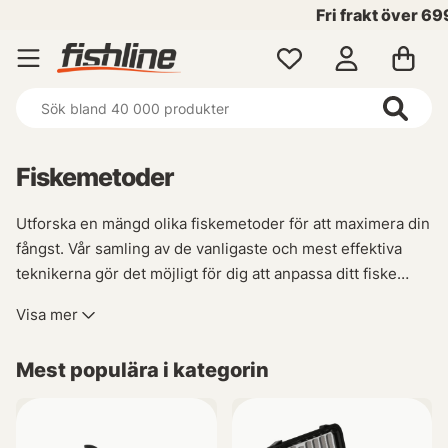
Fri frakt över 699 kr!
Fiskemetoder
Utforska en mängd olika fiskemetoder för att maximera din
fångst. Vår samling av de vanligaste och mest effektiva
teknikerna gör det möjligt för dig att anpassa ditt fiske
efter varje situation. Oavsett om du föredrar spinnfiske,
Visa mer
flugfiske, trolling eller ismete har vi allt du behöver för att
lyckas på vattnet.
Mest populära i kategorin
Vi strävar ständigt efter att utvidga vårt sortiment med nya
och specialiserade metoder såsom havsfiske,