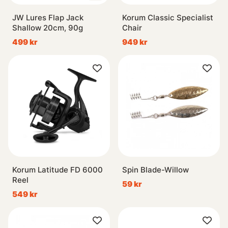
JW Lures Flap Jack
Korum Classic Specialist
Shallow 20cm, 90g
Chair
499 kr
949 kr
Korum Latitude FD 6000
Spin Blade-Willow
Reel
59 kr
549 kr