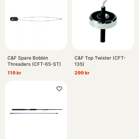
C&F Spare Bobbin
C&F Top Twister (CFT-
Threaders (CFT-65-ST)
135)
119 kr
299 kr