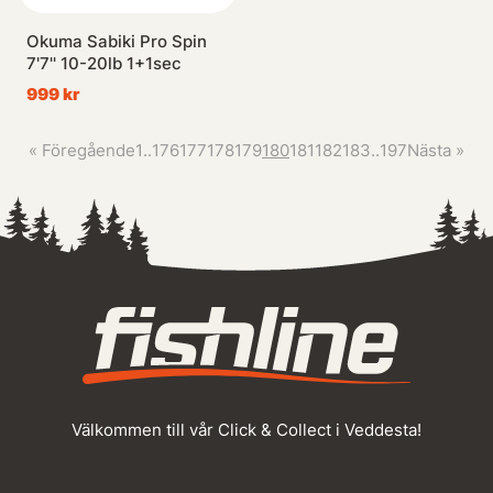
Okuma Sabiki Pro Spin
7'7'' 10-20lb 1+1sec
999 kr
«
Föregående
1
..
176
177
178
179
180
181
182
183
..
197
Nästa
»
Välkommen till vår Click & Collect i Veddesta!