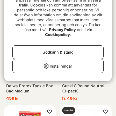
anpassa innehåll och annonser samt analysera
trafik. Cookies kan komma att användas för
IFISH Gator Head 16g
Daiwa Prorex Round
personlig och icke personlig annonsering. Vi
Jighead (25-pack)
delar även information om din användning av vår
99 kr
webbplats med våra samarbetspartners inom
fr. 269 kr
sociala medier, annonsering och analys. Du kan
läsa mer i vår
Privacy Policy
och i vår
Cookiepolicy
.
Godkänn & stäng
Inställningar
Daiwa Prorex Tackle Box
Gunki G'Round Neutral
Bag Medium
(3-pack)
459 kr
fr. 49 kr
Slutsåld