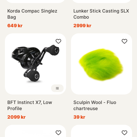
Korda Compac Singlez
Lunker Stick Casting SLX
Bag
Combo
649 kr
2999 kr
BFT Instinct X7, Low
Sculpin Wool - Fluo
Profile
chartreuse
2099 kr
39 kr