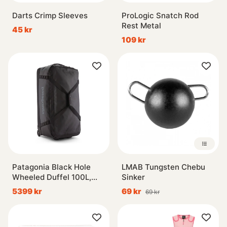
Darts Crimp Sleeves
ProLogic Snatch Rod
Rest Metal
45 kr
109 kr
Patagonia Black Hole
LMAB Tungsten Chebu
Wheeled Duffel 100L,
Sinker
BOB
5399 kr
69 kr
69 kr