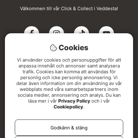
Välkommen till vår Click & Collect i Veddesta!
Cookies
Vi använder cookies och personuppgifter för att
Click & Collect
anpassa innehåll och annonser samt analysera
trafik. Cookies kan komma att användas för
personlig och icke personlig annonsering. Vi
Beställ online och hämta din order i Veddesta när du
delar även information om din användning av vår
fått SMS. Snabbt, smidigt och med Sveriges bredaste
webbplats med våra samarbetspartners inom
utbud av flugfiskeutrustning!
sociala medier, annonsering och analys. Du kan
läsa mer i vår
Privacy Policy
och i vår
Adressen hittar du här:
Cookiepolicy
.
Kontovägen 5, 175 62 Järfälla
Godkänn & stäng