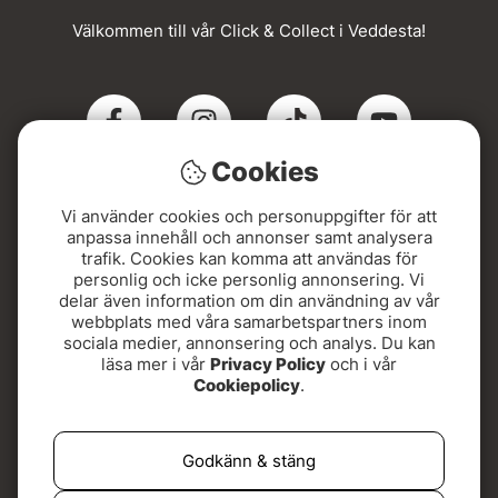
Välkommen till vår Click & Collect i Veddesta!
Cookies
Vi använder cookies och personuppgifter för att
Click & Collect
anpassa innehåll och annonser samt analysera
trafik. Cookies kan komma att användas för
personlig och icke personlig annonsering. Vi
Beställ online och hämta din order i Veddesta när du
delar även information om din användning av vår
fått SMS. Snabbt, smidigt och med Sveriges bredaste
webbplats med våra samarbetspartners inom
utbud av flugfiskeutrustning!
sociala medier, annonsering och analys. Du kan
läsa mer i vår
Privacy Policy
och i vår
Adressen hittar du här:
Cookiepolicy
.
Kontovägen 5, 175 62 Järfälla
Godkänn & stäng