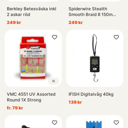
Berkley Betesväska inkl
Spiderwire Stealth
2 askar röd
Smooth Braid 8 150m
Camo
249 kr
249 kr
VMC 4551 UV Assorted
IFISH Digitalvåg 40kg
Round 1X Strong
139 kr
fr. 79 kr