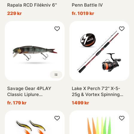
Rapala RCD Filékniv 6''
Penn Battle IV
229 kr
fr. 1019 kr
Savage Gear 4PLAY
Lake X Perch 7'2'' X-5-
Classic Liplure
25g & Vortex Spinning
Suspending
Combo
fr. 179 kr
1499 kr