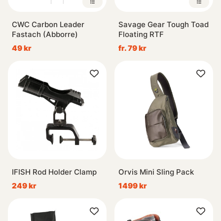
CWC Carbon Leader
Savage Gear Tough Toad
Fastach (Abborre)
Floating RTF
49 kr
fr. 79 kr
IFISH Rod Holder Clamp
Orvis Mini Sling Pack
249 kr
1499 kr