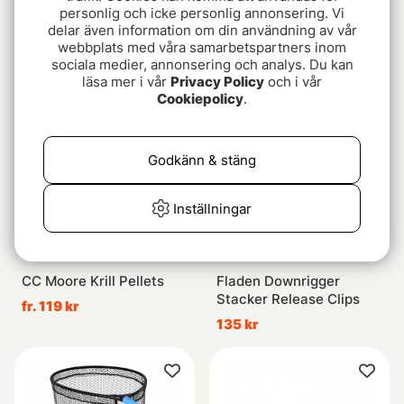
Mikado Saira 20cm (3-
Shimano Sienna Spinning
personlig och icke personlig annonsering. Vi
pack)
EVA
delar även information om din användning av vår
webbplats med våra samarbetspartners inom
89 kr
fr. 399 kr
sociala medier, annonsering och analys. Du kan
läsa mer i vår
Privacy Policy
och i vår
Cookiepolicy
.
Godkänn & stäng
Inställningar
CC Moore Krill Pellets
Fladen Downrigger
Stacker Release Clips
fr. 119 kr
135 kr