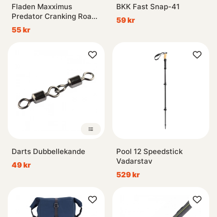
Fladen Maxximus
BKK Fast Snap-41
Predator Cranking Roach
59 kr
50mm
55 kr
Darts Dubbellekande
Pool 12 Speedstick
Vadarstav
49 kr
529 kr