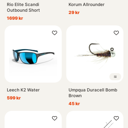
Rio Elite Scandi
Korum Allrounder
Outbound Short
29 kr
1699 kr
Leech K2 Water
Umpqua Duracell Bomb
Brown
599 kr
45 kr