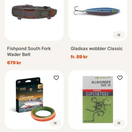
Fishpond South Fork
Gladsax wobbler Classic
Wader Belt
fr. 89 kr
679 kr