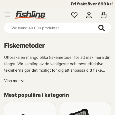
Fri frakt över 699 kr!
Fiskemetoder
Utforska en mängd olika fiskemetoder för att maximera din
fångst. Vår samling av de vanligaste och mest effektiva
teknikerna gör det möjligt för dig att anpassa ditt fiske
efter varje situation. Oavsett om du föredrar spinnfiske,
Visa mer
flugfiske, trolling eller ismete har vi allt du behöver för att
lyckas på vattnet.
Mest populära i kategorin
Vi strävar ständigt efter att utvidga vårt sortiment med nya
och specialiserade metoder såsom havsfiske,