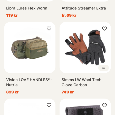
Libra Lures Flex Worm
Attitude Streamer Extra
119 kr
fr. 69 kr
Vision LOVE HANDLES² -
Simms LW Wool Tech
Nutria
Glove Carbon
899 kr
749 kr