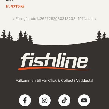
fr. 4715 kr
«
Föregående
1
..
26
27
28
29
30
31
32
33
..
197
Nästa
»
Välkommen till vår Click & Collect i Veddesta!