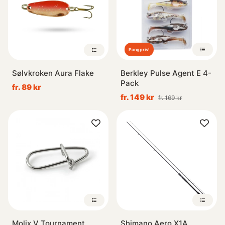
Pangpris!
Sølvkroken Aura Flake
Berkley Pulse Agent E 4-
Pack
fr. 89 kr
fr. 149 kr
fr. 169 kr
Molix V Tournament
Shimano Aero X1A