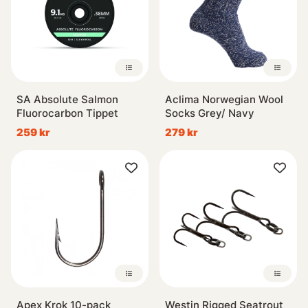
SA Absolute Salmon
Aclima Norwegian Wool
Fluorocarbon Tippet
Socks Grey/ Navy
259 kr
279 kr
Apex Krok 10-pack
Westin Rigged Seatrout