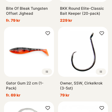
Bite Of Bleak Tungsten
BKK Round Elite-Classic
Offset Jighead
Bait Keeper (20-pack)
fr. 79 kr
229 kr
Gator Gum 22 cm (1-
Owner, SSW, Cirkelkrok
Pack)
(3-5st)
fr. 69 kr
79 kr