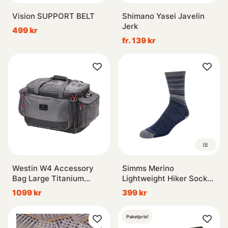
Vision SUPPORT BELT
Shimano Yasei Javelin
Jerk
499 kr
fr. 139 kr
Westin W4 Accessory
Simms Merino
Bag Large Titanium
Lightweight Hiker Sock
Black
Admiral Blue
1099 kr
399 kr
Paketpris!