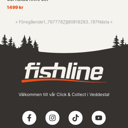
1499 kr
«
Föregående
1
..
76
77
78
79
80
81
82
83
..
197
Nästa
»
Välkommen till vår Click & Collect i Veddesta!