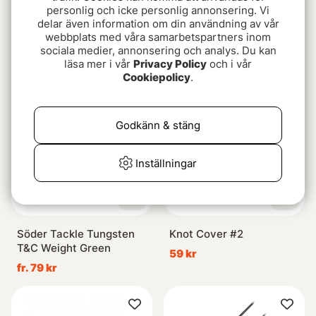
personlig och icke personlig annonsering. Vi
Ice Braid 50m Flätlina
Shimano Sedona FI
delar även information om din användning av vår
Grå
webbplats med våra samarbetspartners inom
1149 kr
sociala medier, annonsering och analys. Du kan
149 kr
läsa mer i vår
Privacy Policy
och i vår
Cookiepolicy
.
Godkänn & stäng
Inställningar
Söder Tackle Tungsten
Knot Cover #2
T&C Weight Green
59 kr
fr. 79 kr