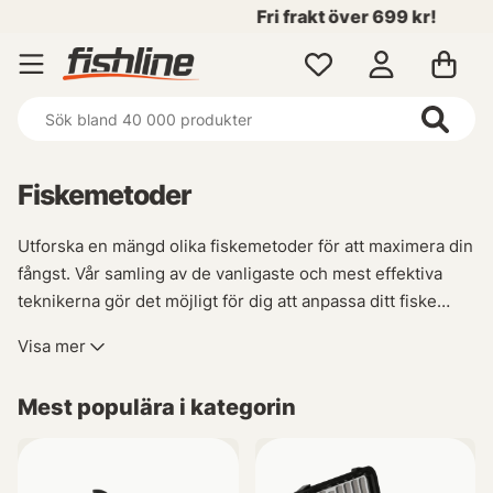
Fri frakt över 699 kr!
Fiskemetoder
Utforska en mängd olika fiskemetoder för att maximera din
fångst. Vår samling av de vanligaste och mest effektiva
teknikerna gör det möjligt för dig att anpassa ditt fiske
efter varje situation. Oavsett om du föredrar spinnfiske,
Visa mer
flugfiske, trolling eller ismete har vi allt du behöver för att
lyckas på vattnet.
Mest populära i kategorin
Vi strävar ständigt efter att utvidga vårt sortiment med nya
och specialiserade metoder såsom havsfiske,