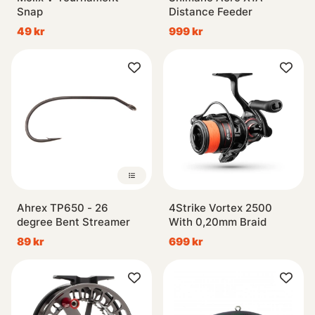
Snap
Distance Feeder
49 kr
999 kr
Ahrex TP650 - 26
4Strike Vortex 2500
degree Bent Streamer
With 0,20mm Braid
89 kr
699 kr