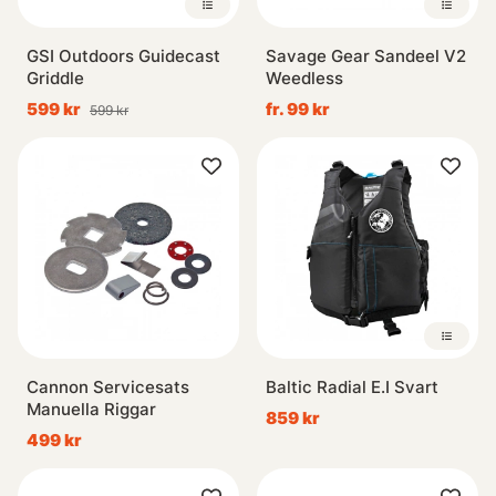
GSI Outdoors Guidecast
Savage Gear Sandeel V2
Griddle
Weedless
599 kr
fr. 99 kr
599 kr
Cannon Servicesats
Baltic Radial E.I Svart
Manuella Riggar
859 kr
499 kr