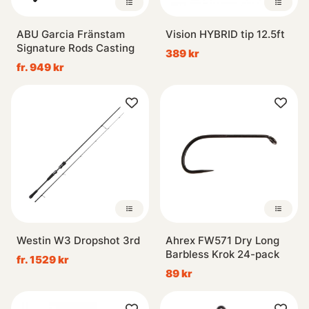
ABU Garcia Fränstam
Vision HYBRID tip 12.5ft
Signature Rods Casting
389 kr
fr. 949 kr
Westin W3 Dropshot 3rd
Ahrex FW571 Dry Long
Barbless Krok 24-pack
fr. 1529 kr
89 kr