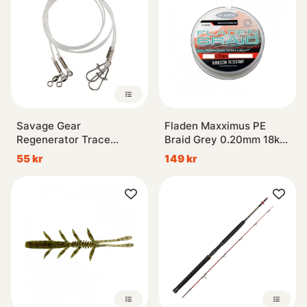
Savage Gear
Fladen Maxximus PE
Regenerator Trace
Braid Grey 0.20mm 18kg
1.0mm 3-pack
250m
55 kr
149 kr