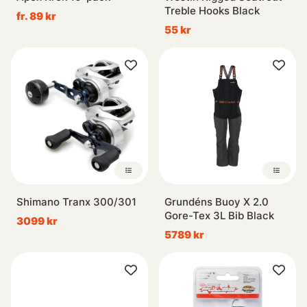
Treble Hooks Black
fr. 89 kr
55 kr
Shimano Tranx 300/301
Grundéns Buoy X 2.0
Gore-Tex 3L Bib Black
3099 kr
5789 kr