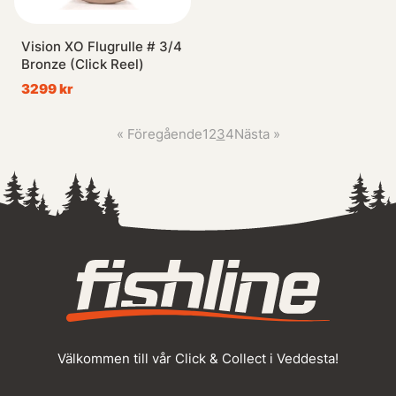
Vision XO Flugrulle # 3/4
Bronze (Click Reel)
3299 kr
«
Föregående
1
2
3
4
Nästa
»
Välkommen till vår Click & Collect i Veddesta!