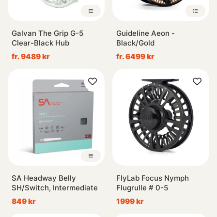
Galvan The Grip G-5
Guideline Aeon -
Clear-Black Hub
Black/Gold
fr. 9489 kr
fr. 6499 kr
SA Headway Belly
FlyLab Focus Nymph
SH/Switch, Intermediate
Flugrulle # 0-5
849 kr
1999 kr