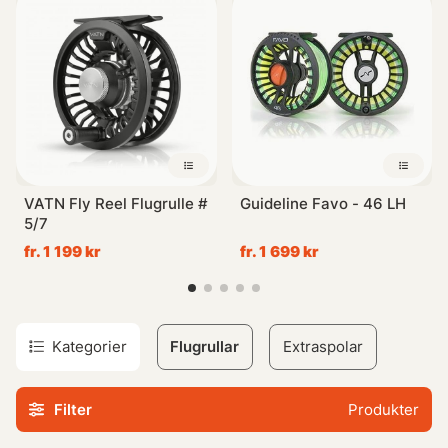
ska kunna rusa.
Flugrullen ska även balansera upp ditt spö
på ett bekvämt sätt, något som är extra viktigt vid
tvåhandsfiske.
Till ditt kustfiske så måste rullen tåla det
salta vattnet.
‘‘
VATN Fly Reel Flugrulle #
Guideline Favo - 46 LH
5/7
fr. 1 199 kr
fr. 1 699 kr
Kategorier
Flugrullar
Extraspolar
Filter
Produkter