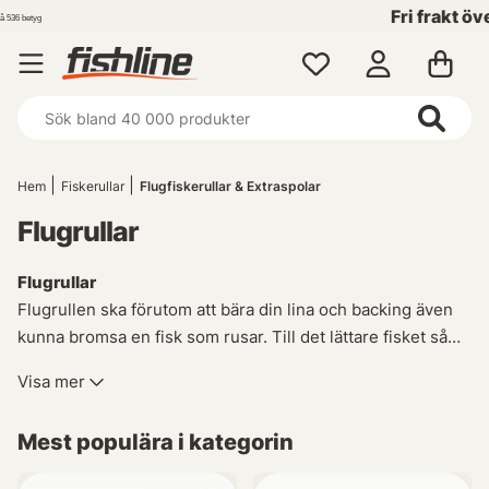
Fri frakt över 699 kr!
Hem
Fiskerullar
Flugfiskerullar & Extraspolar
Flugrullar
Flugrullar
Flugrullen ska förutom att bära din lina och backing även
kunna bromsa en fisk som rusar. Till det lättare fisket så
vill man ha en mjukt och jämn broms som kan bromsa utan
Visa mer
att tunna tafsar går av. Till det tyngre fisket så vill man ha
en flugrulle med en kraftfull broms som kan stanna de
Mest populära i kategorin
starkaste fiskarna man kan ta på ett flugspö samtidigt som
de ska kunna hålla tillräckligt mycket backing för att fisken