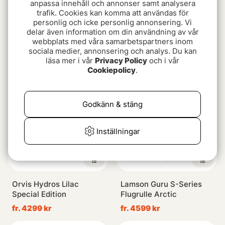
anpassa innehåll och annonser samt analysera
trafik. Cookies kan komma att användas för
personlig och icke personlig annonsering. Vi
delar även information om din användning av vår
Lamson Centerfire HD
Lamson Litespeed M
webbplats med våra samarbetspartners inom
Flugrulle Eclipse
Flugrulle Riviera
sociala medier, annonsering och analys. Du kan
fr. 7199 kr
fr. 9499 kr
läsa mer i vår
Privacy Policy
och i vår
Cookiepolicy
.
Godkänn & stäng
Inställningar
Orvis Hydros Lilac
Lamson Guru S-Series
Special Edition
Flugrulle Arctic
fr. 4299 kr
fr. 4599 kr