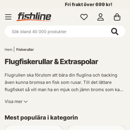
Fri frakt över 699 kr!
Hem
Fiskerullar
Flugfiskerullar & Extraspolar
Flugrullen ska förutom att bära din fluglina och backing
även kunna bromsa en fisk som rusar. Till det lättare
flugfisket så vill man ha en mjuk och jämn broms som kan
bromsa utan att tunna tafsar går av. Till det tyngre
Visa mer
flugfisket så vill man ha en kraftfull broms som kan stanna
de starkaste fiskarna man kan ta på ett flugspö samtidigt
Mest populära i kategorin
som de ska kunna hålla tillräckligt mycket backing för att
fisken ska kunna rusa.
Flugrullen ska även balansera upp