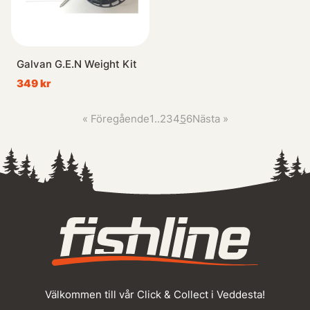
Galvan G.E.N Weight Kit
349 kr
«
Föregående
1
..
2
3
4
5
6
Nästa
»
Välkommen till vår Click & Collect i Veddesta!