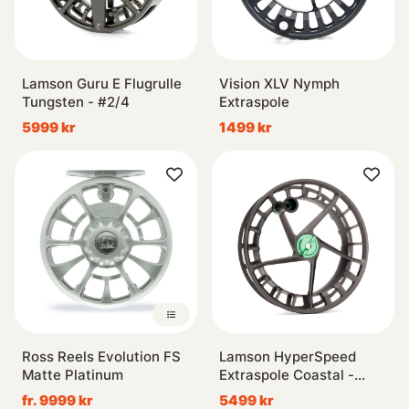
Lamson Guru E Flugrulle
Vision XLV Nymph
Tungsten - #2/4
Extraspole
5999 kr
1499 kr
Ross Reels Evolution FS
Lamson HyperSpeed
Matte Platinum
Extraspole Coastal -
#7/9
fr. 9999 kr
5499 kr