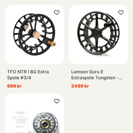
TFO NTR I BG Extra
Lamson Guru E
Spole #3/4
Extraspole Tungsten -
#2/4
699 kr
2499 kr