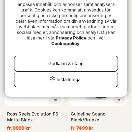
anpassa innehåll och annonser samt analysera
trafik. Cookies kan komma att användas för
personlig och icke personlig annonsering. Vi
delar även information om din användning av vår
TFO NTR I BG Flugrulle
Sage Enforcer Flugrulle
webbplats med våra samarbetspartners inom
#3/4
Granite
sociala medier, annonsering och analys. Du kan
läsa mer i vår
Privacy Policy
och i vår
1890 kr
8249 kr
Cookiepolicy
.
Godkänn & stäng
Inställningar
Ross Reels Evolution FS
Guideline Scandi -
Matte Black
Black/Bronze
fr. 9999 kr
fr. 7499 kr