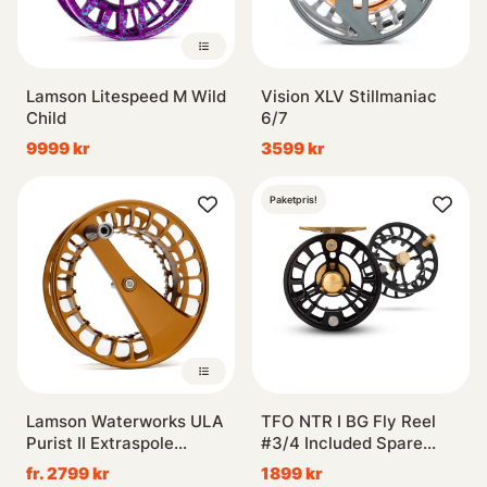
Lamson Litespeed M Wild
Vision XLV Stillmaniac
Child
6/7
9999 kr
3599 kr
Paketpris!
Lamson Waterworks ULA
TFO NTR I BG Fly Reel
Purist II Extraspole
#3/4 Included Spare
Whiskey
Spool
fr. 2799 kr
1899 kr