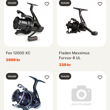
Slutsåld
Slutsåld
Fox 12000 XC
Fladen Maxximus
Furvux-8 UL
2699 kr
339 kr
Slutsåld
Slutsåld