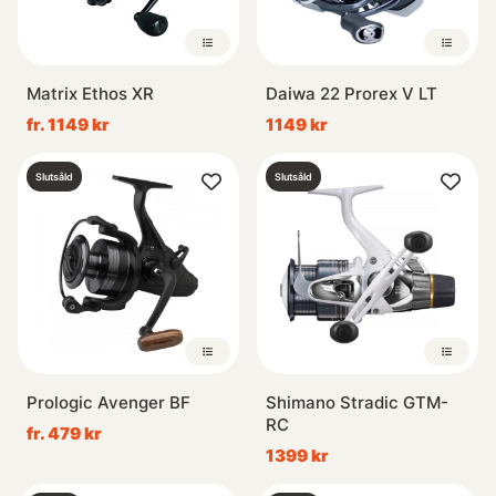
Matrix Ethos XR
Daiwa 22 Prorex V LT
fr. 1149 kr
1149 kr
Slutsåld
Slutsåld
Prologic Avenger BF
Shimano Stradic GTM-
RC
fr. 479 kr
1399 kr