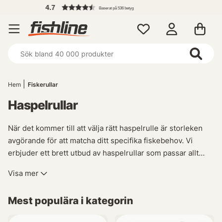
7
Baserat på 536 betyg
Hem
Fiskerullar
Haspelrullar
När det kommer till att välja rätt haspelrulle är storleken
avgörande för att matcha ditt specifika fiskebehov. Vi
erbjuder ett brett utbud av haspelrullar som passar allt
från lätt spinnfiske efter abborre och regnbåge till tyngre
Visa mer
gäddfiske.
Mest populära i kategorin
För de minsta uppgifterna rekommenderas våra små
haspelrullar upp till 10/1000, perfekta för lätta spinn- och