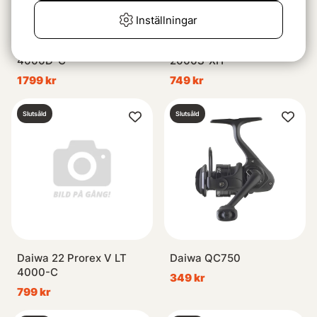
Inställningar
Daiwa 21 Ballistic MQ LT
Daiwa 22 Prorex V LT
4000D-C
2000S-XH
1799 kr
749 kr
Slutsåld
Slutsåld
Daiwa 22 Prorex V LT
Daiwa QC750
4000-C
349 kr
799 kr