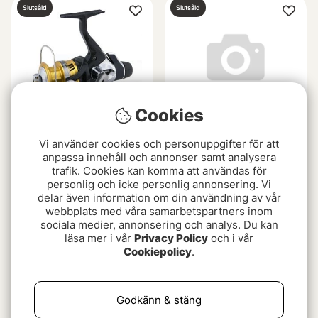
Slutsåld
Slutsåld
Cookies
Vi använder cookies och personuppgifter för att
Shimano Sahara R
Daiwa 22 Prorex V LT
anpassa innehåll och annonser samt analysera
3000-C
trafik. Cookies kan komma att användas för
fr. 699 kr
personlig och icke personlig annonsering. Vi
749 kr
delar även information om din användning av vår
webbplats med våra samarbetspartners inom
Slutsåld
Slutsåld
sociala medier, annonsering och analys. Du kan
läsa mer i vår
Privacy Policy
och i vår
Cookiepolicy
.
Godkänn & stäng