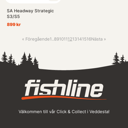
SA Headway Strategic
S3/S5
899 kr
«
Föregående
1
..
8
9
10
11
12
13
14
15
16
Nästa
»
Välkommen till vår Click & Collect i Veddesta!