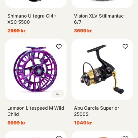
Shimano Ultegra CI4+
Vision XLV Stillmaniac
XSC 5500
6/7
2999 kr
3599 kr
Lamson Litespeed M Wild
Abu Garcia Superior
Child
2500S
9999 kr
1049 kr