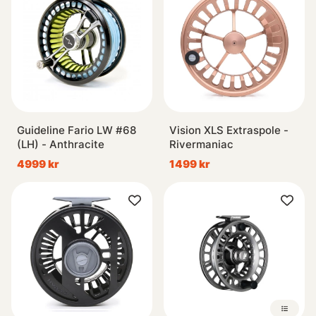
Guideline Fario LW #68
Vision XLS Extraspole -
(LH) - Anthracite
Rivermaniac
4999 kr
1499 kr