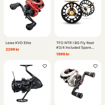
Lews KVD Elite
TFO NTR I BG Fly Reel
#3/4 Included Spare
2299 kr
Spool
1899 kr