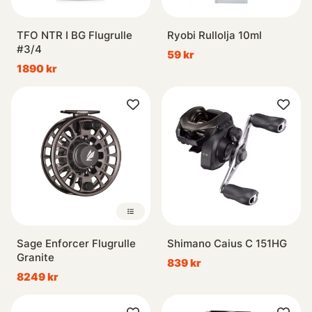
TFO NTR I BG Flugrulle
Ryobi Rullolja 10ml
#3/4
59 kr
1890 kr
Sage Enforcer Flugrulle
Shimano Caius C 151HG
Granite
839 kr
8249 kr