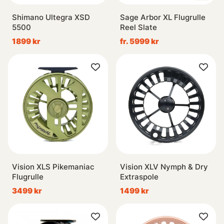
Shimano Ultegra XSD
Sage Arbor XL Flugrulle
5500
Reel Slate
1899 kr
fr. 5999 kr
Vision XLS Pikemaniac
Vision XLV Nymph & Dry
Flugrulle
Extraspole
3499 kr
1499 kr