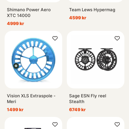
Shimano Power Aero
Team Lews Hypermag
XTC 14000
4599 kr
4999 kr
Vision XLS Extraspole -
Sage ESN Fly reel
Meri
Stealth
1499 kr
6749 kr