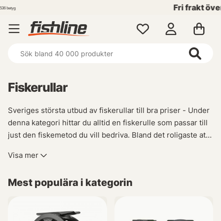
Fri frakt över 699 kr!
Fiskerullar
Sveriges största utbud av fiskerullar till bra priser - Under
denna kategori hittar du alltid en fiskerulle som passar till
just den fiskemetod du vill bedriva. Bland det roligaste att
florera runt i är rullmarknaden!
Visa mer
Vi har valt att lagerhålla ett stort antal rullar, detta för att vi
Mest populära i kategorin
själva tycker det är kul med rullar men även för att kunna
erbjuda våra kunder den största möjliga valfriheten. Vissa
av våra rullarna hittar du ingen annanstans i Sverige.