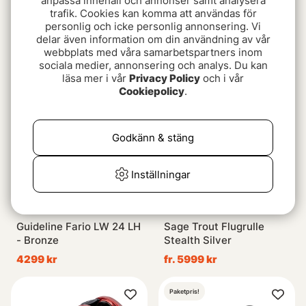
anpassa innehåll och annonser samt analysera
trafik. Cookies kan komma att användas för
personlig och icke personlig annonsering. Vi
Orvis Mirage LT
Vision 3 in 1 Reel Case
delar även information om din användning av vår
webbplats med våra samarbetspartners inom
fr. 6499 kr
369 kr
sociala medier, annonsering och analys. Du kan
läsa mer i vår
Privacy Policy
och i vår
Cookiepolicy
.
Godkänn & stäng
Inställningar
Guideline Fario LW 24 LH
Sage Trout Flugrulle
- Bronze
Stealth Silver
4299 kr
fr. 5999 kr
Paketpris!