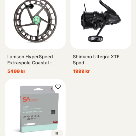
Lamson HyperSpeed
Shimano Ultegra XTE
Extraspole Coastal -
Spod
#7/9
5499 kr
1999 kr