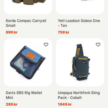
Korda Compac Carryall
Yeti Loadout Gobox One
Small
- Tan
699 kr
759 kr
Darts SBS Rig Wallet
Umpqua Northfork Sling
Mini
Pack - Cobalt
289 kr
1649 kr