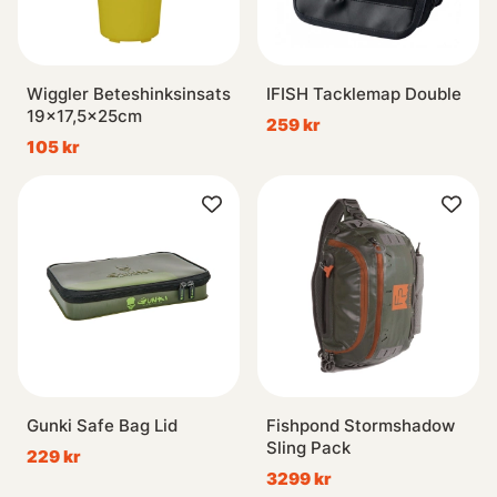
Wiggler Beteshinksinsats
IFISH Tacklemap Double
19x17,5x25cm
259 kr
105 kr
Gunki Safe Bag Lid
Fishpond Stormshadow
Sling Pack
229 kr
3299 kr