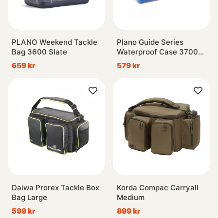
PLANO Weekend Tackle
Plano Guide Series
Bag 3600 Slate
Waterproof Case 3700
Blue
659 kr
579 kr
Daiwa Prorex Tackle Box
Korda Compac Carryall
Bag Large
Medium
599 kr
899 kr