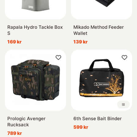
Rapala Hydro Tackle Box
Mikado Method Feeder
S
Wallet
169 kr
139 kr
Prologic Avenger
6th Sense Bait Binder
Rucksack
599 kr
789 kr