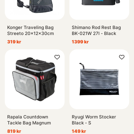
Konger Traveling Bag
Shimano Rod Rest Bag
Streeto 20x12x30cm
BK-021W 27l - Black
319 kr
1399 kr
Rapala Countdown
Ryugi Worm Stocker
Tackle Bag Magnum
Black - S
819 kr
149 kr