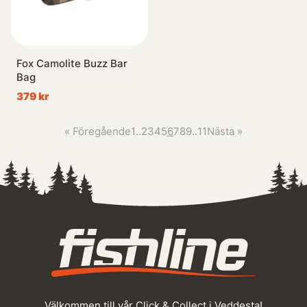
Fox Camolite Buzz Bar
Bag
379 kr
«
Föregående
1
..
2
3
4
5
6
7
8
9
..
11
Nästa
»
Välkommen till vår Click & Collect i Veddesta!