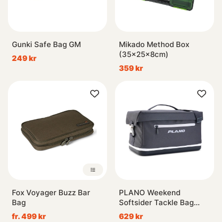
Gunki Safe Bag GM
Mikado Method Box
(35x25x8cm)
249 kr
359 kr
Fox Voyager Buzz Bar
PLANO Weekend
Bag
Softsider Tackle Bag
3700 Slate
fr. 499 kr
629 kr