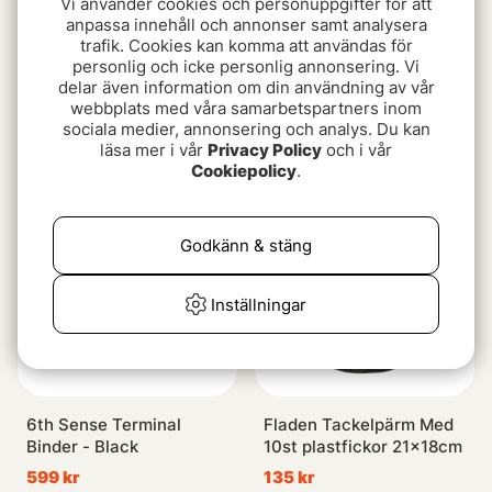
Vi använder cookies och personuppgifter för att
anpassa innehåll och annonser samt analysera
trafik. Cookies kan komma att användas för
personlig och icke personlig annonsering. Vi
delar även information om din användning av vår
ANGLRS Deluxe Dry Lure
Daiwa Prorex Tackle Box
webbplats med våra samarbetspartners inom
Bag - M
Bag Medium
sociala medier, annonsering och analys. Du kan
1149 kr
459 kr
läsa mer i vår
Privacy Policy
och i vår
Cookiepolicy
.
Godkänn & stäng
Inställningar
6th Sense Terminal
Fladen Tackelpärm Med
Binder - Black
10st plastfickor 21x18cm
599 kr
135 kr