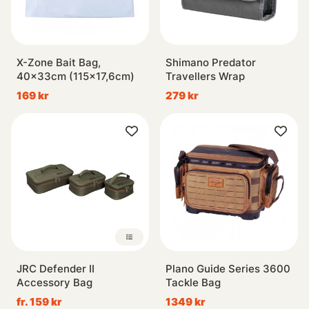
X-Zone Bait Bag,
Shimano Predator
40x33cm (115x17,6cm)
Travellers Wrap
169 kr
279 kr
JRC Defender II
Plano Guide Series 3600
Accessory Bag
Tackle Bag
fr. 159 kr
1349 kr