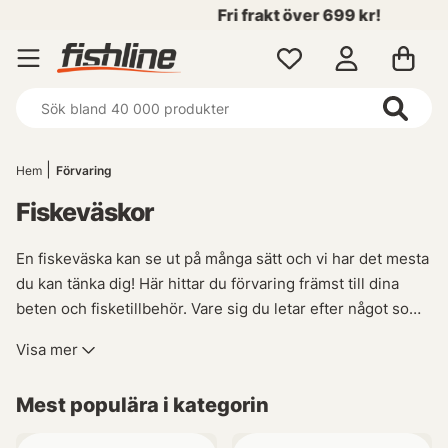
Fri frakt över 699 kr!
Hem
Förvaring
Fiskeväskor
En fiskeväska kan se ut på många sätt och vi har det mesta
du kan tänka dig! Här hittar du förvaring främst till dina
beten och fisketillbehör. Vare sig du letar efter något som
har plats för allt i din fiskearsenal, eller en väska som
Visa mer
samlar det du behöver för dagen, så finns det något för
dig! Och glöm inte, ju bättre ordning man har på prylarna,
Mest populära i kategorin
desto minde tid behöver man lägga på att leta efter
favoritdraget!