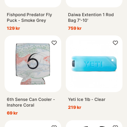
Fishpond Predator Fly
Daiwa Extention 1 Rod
Puck - Smoke Grey
Bag 7'-10'
129 kr
759 kr
6th Sense Can Cooler -
Yeti Ice 1lb - Clear
Inshore Coral
219 kr
69 kr