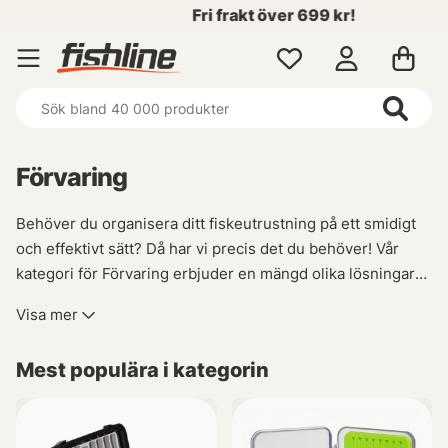
Fri frakt över 699 kr!
Förvaring
Behöver du organisera ditt fiskeutrustning på ett smidigt
och effektivt sätt? Då har vi precis det du behöver! Vår
kategori för Förvaring erbjuder en mängd olika lösningar
som kommer att underlätta din sportfiskeresa. Med våra
Visa mer
praktiska och funktionella förvaringsprodukter kan du hålla
ordning i båten, hitta rätt utrustning utan att behöva rota
Mest populära i kategorin
igenom allting, samt transportera dina tillbehör med
lätthet.