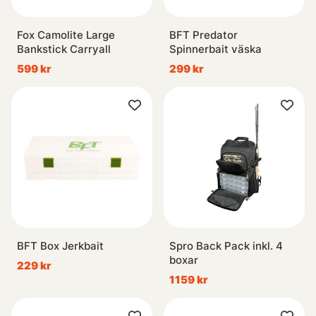
Fox Camolite Large
BFT Predator
Bankstick Carryall
Spinnerbait väska
599 kr
299 kr
BFT Box Jerkbait
Spro Back Pack inkl. 4
boxar
229 kr
1159 kr