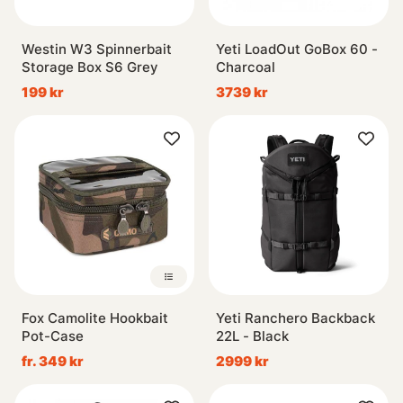
Westin W3 Spinnerbait
Yeti LoadOut GoBox 60 -
Storage Box S6 Grey
Charcoal
199 kr
3739 kr
Fox Camolite Hookbait
Yeti Ranchero Backback
Pot-Case
22L - Black
fr. 349 kr
2999 kr