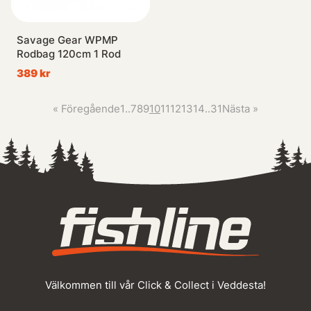
Savage Gear WPMP
Rodbag 120cm 1 Rod
389 kr
«
Föregående
1
..
7
8
9
10
11
12
13
14
..
31
Nästa
»
Välkommen till vår Click & Collect i Veddesta!