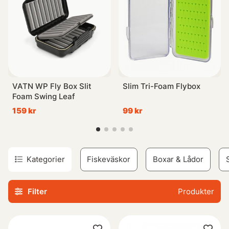
Vi har ett stort urval av betesboxar, väskor, wallets och
mycket mer - allt för att passa just dina preferenser när
det gäller fiske. Om du använder dig av stora beten så
rekommenderar vi vår modell 3730 då dessa är djupare
vilket gör dem perfekta för wobblers, jerkbaits med mera.
För lite mindre beten föreslår vi istället en grundare låda
som ofta benämns som 3700-modellen.
VATN WP Fly Box Slit
Slim Tri-Foam Flybox
Foam Swing Leaf
När det kommer till terminal tackle (krokar etc.) eller
159 kr
99 kr
mindre accessoarer finns även alternativet 3600/3630
(djupare) eller något mindre om detta skulle vara önskvärt.
Vad än dina specifika krav är inom organisation och smart
Kategorier
Fiskeväskor
Boxar & Lådor
hantering av din utrustning så finner du de bästa
produkterna här hos oss i vår kategori Förvaring. Lita på
Filter
Produkter
oss när det handlar om bekvämlighet vid sportfiske!
Upptäck nu vårt sortiment inom Förvaring!