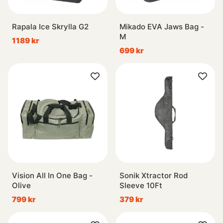
Rapala Ice Skrylla G2
Mikado EVA Jaws Bag -
M
1189 kr
699 kr
Vision All In One Bag -
Sonik Xtractor Rod
Olive
Sleeve 10Ft
799 kr
379 kr