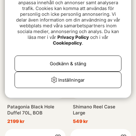
anpassa innehåll och annonser samt analysera
trafik. Cookies kan komma att användas för
personlig och icke personlig annonsering. Vi
C&F Large 3-Row WP
Simms Flyweight Vest
delar även information om din användning av vår
Tube Fly Case w 6 Comp
Pack Tan L/XL
webbplats med våra samarbetspartners inom
(CF-3406H) Burnt
599 kr
1599 kr
sociala medier, annonsering och analys. Du kan
Orange
läsa mer i vår
Privacy Policy
och i vår
Cookiepolicy
.
Godkänn & stäng
Inställningar
Patagonia Black Hole
Shimano Reel Case
Duffel 70L, BOB
Large
2199 kr
549 kr