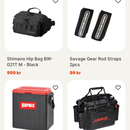
Shimano Hip Bag BW-
Savage Gear Rod Straps
021T M - Black
2pcs
999 kr
99 kr