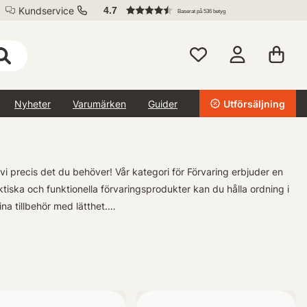
Kundservice
4.7
Baserat på 536 betyg
Nyheter
Varumärken
Guider
Utförsäljning
 vi precis det du behöver! Vår kategori för Förvaring erbjuder en
iska och funktionella förvaringsprodukter kan du hålla ordning i
na tillbehör med lätthet.
assa just dina preferenser när det gäller fiske. Om du använder dig
 dem perfekta för wobblers, jerkbaits med mera. För lite mindre