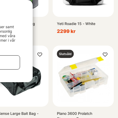
ex D-Box Tackle Bag
Yeti Roadie 15 - White
ser samt
e
2299 kr
rsonlig
 med våra
9 kr
mer i vår
såld
Slutsåld
Sense Large Bait Bag -
Plano 3600 Prolatch