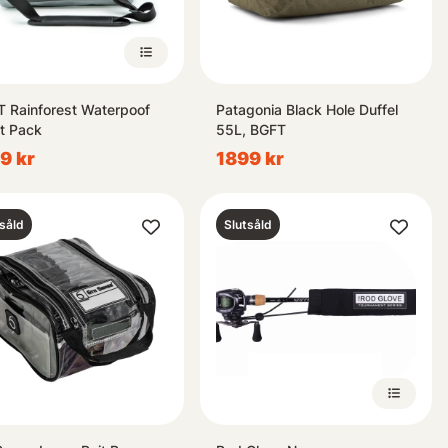
 Rainforest Waterpoof
Patagonia Black Hole Duffel
t Pack
55L, BGFT
9 kr
1899 kr
såld
Slutsåld