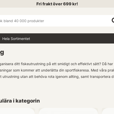
Fri frakt över 699 kr!
Hela Sortimentet
ng
anisera ditt fiskeutrustning på ett smidigt och effektivt sätt? Då har
sningar som kommer att underlätta din sportfiskeresa. Med våra prakt
tt utrustning utan att behöva rota igenom allting, samt transportera di
t urval av betesboxar, väskor, wallets och mycket mer - allt för att p
 så rekommenderar vi vår modell 3730 då dessa är djupare vilket gör
lära i kategorin
 vi istället en grundare låda som ofta benämns som 3700-modellen.