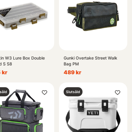
in W3 Lure Box Double
Gunki Overtake Street Walk
d S S8
Bag PM
 kr
489 kr
såld
Slutsåld