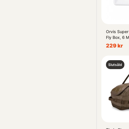
Orvis Super 
Fly Box, 6
229 kr
Slutsåld