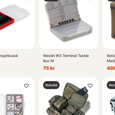
nspirksask
Westin W3 Terminal Tackle
Kord
Box M
Med
75 kr
499
Slutsåld
Slut