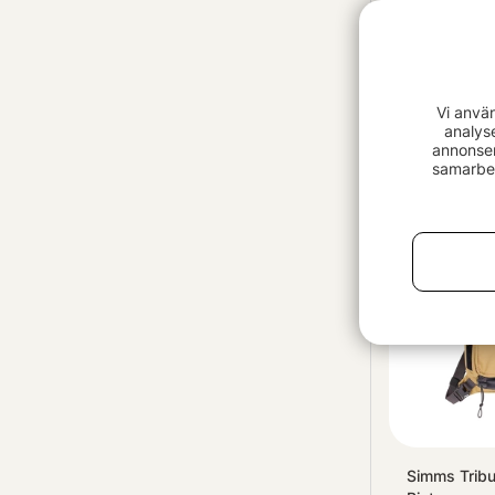
FlyBag Ghill
Vi anvä
399 kr
analys
annonser
samarbet
Slutsåld
Simms Tribu