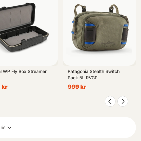
en alternativet 3600/3630 (djupare) eller något mindre om detta
ng så finner du de bästa produkterna här hos oss i vår kategori
 WP Fly Box Streamer
Patagonia Stealth Switch
Pack 5L RVGP
 kr
999 kr
ris