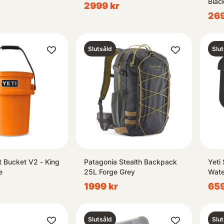
Blac
2999 kr
269
Slutsåld
Slut
t Bucket V2 - King
Patagonia Stealth Backpack
Yeti
e
25L Forge Grey
Wate
1999 kr
659
Slutsåld
Slut