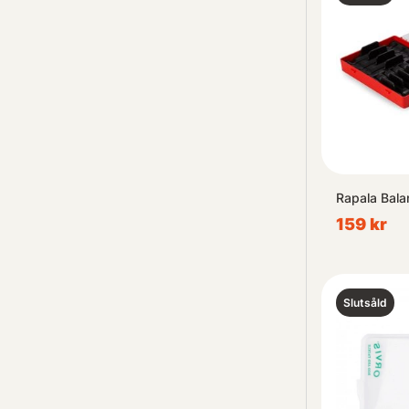
Rapala Bala
159 kr
Slutsåld