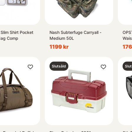
Slim Shirt Pocket
Nash Subterfuge Carryall -
OPST
 Mag Comp
Medium 50L
Wais
1199 kr
176
Slutsåld
Slut