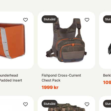
Slutsåld
Slut
hunderhead
Fishpond Cross-Current
Berk
Padded Insert
Chest Pack
109
1999 kr
Slutsåld
Slut