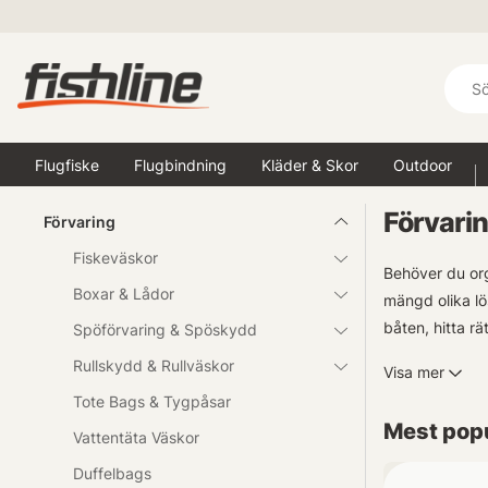
Flugfiske
Flugbindning
Kläder & Skor
Outdoor
Förvari
Förvaring
Fiskeväskor
Behöver du org
Boxar & Lådor
mängd olika lö
båten, hitta rä
Spöförvaring & Spöskydd
Rullskydd & Rullväskor
Visa mer
Vi har ett stor
Tote Bags & Tygpåsar
av stora beten
Mest popu
beten föreslår
Vattentäta Väskor
Duffelbags