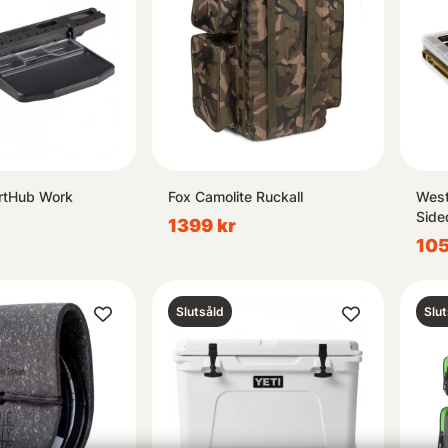
rtHub Work
Fox Camolite Ruckall
West
Side
1399 kr
105
Slutsåld
Slut