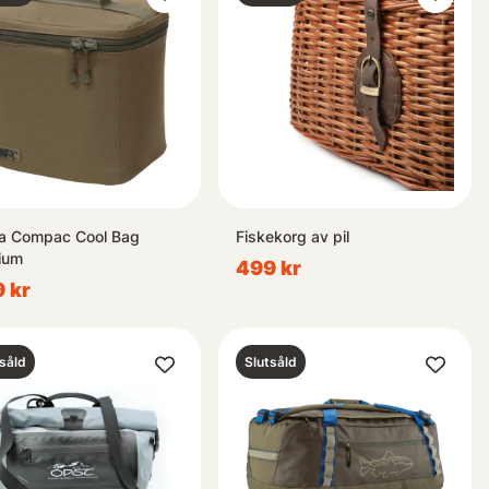
a Compac Cool Bag
Fiskekorg av pil
ium
499 kr
 kr
såld
Slutsåld