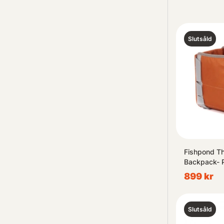
Slutsåld
Fishpond T
Backpack- 
899 kr
Slutsåld