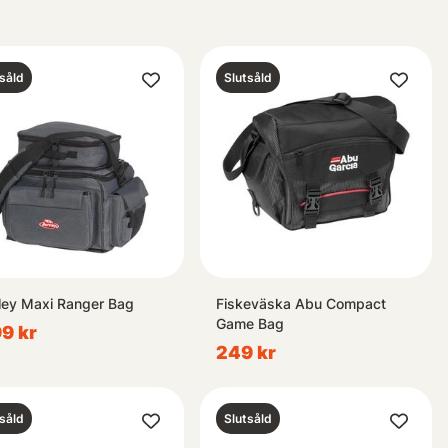
såld
Slutsåld
ley Maxi Ranger Bag
Fiskeväska Abu Compact
Game Bag
9 kr
249 kr
såld
Slutsåld