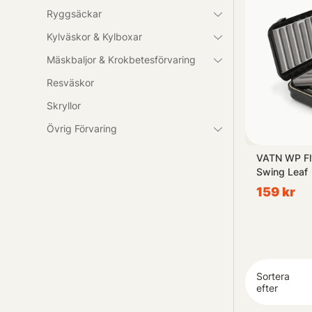
När det kommer
Ryggsäckar
skulle vara ön
Kylväskor & Kylboxar
Vad än dina sp
Mäskbaljor & Krokbetesförvaring
Förvaring. Lit
Resväskor
Skryllor
Upptäck nu vår
Övrig Förvaring
sterbara
Simms Tributary Sling Pack -
VATN WP Fly
- Clear
Tahitian Pearl
Swing Leaf
1 199 kr
159 kr
Sortera
efter