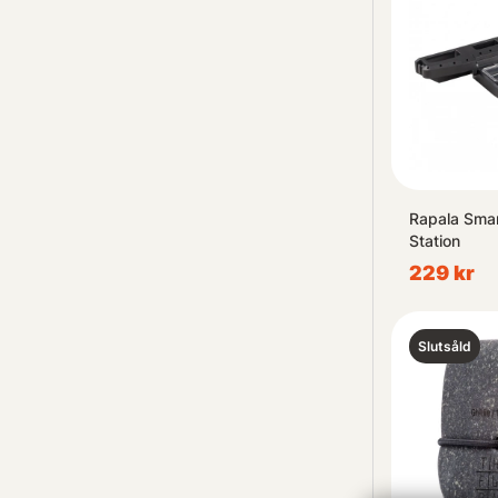
Rapala Sma
Station
229 kr
Slutsåld