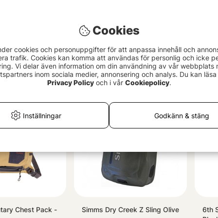
Cookies
ie
Yeti Tundra 45 - White
Pror
nder cookies och personuppgifter för att anpassa innehåll och annon
Larg
4199 kr
era trafik. Cookies kan komma att användas för personlig och icke pe
ing. Vi delar även information om din användning av vår webbplats
104
spartners inom sociala medier, annonsering och analys. Du kan läsa 
Privacy Policy
och i vår
Cookiepolicy
.
Slutsåld
Slut
Inställningar
Godkänn & stäng
tary Chest Pack -
Simms Dry Creek Z Sling Olive
6th 