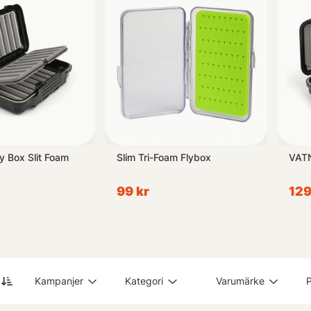
 till terminal tackle (krokar etc.) eller mindre accessoarer finns äv
skvärt.
ecifika krav är inom organisation och smart hantering av din utrustni
a på oss när det handlar om bekvämlighet vid sportfiske!
t sortiment inom Förvaring!
 Box Slit Foam
Slim Tri-Foam Flybox
VATN
99 kr
129
Kampanjer
Kategori
Varumärke
P