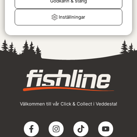
Godkänn & stäng
Plano Regular Cap Black
175 kr
Inställningar
«
Föregående
1
2
Välkommen till vår Click & Collect i Veddesta!