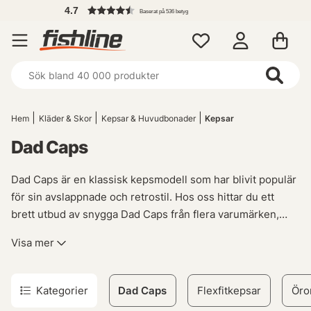
4.7
Baserat på 536 betyg
Hem
Kläder & Skor
Kepsar & Huvudbonader
Kepsar
Dad Caps
Dad Caps är en klassisk kepsmodell som har blivit populär
för sin avslappnade och retrostil. Hos oss hittar du ett
brett utbud av snygga Dad Caps från flera varumärken,
perfekta för alla tillfällen. Oavsett om du letar efter en
Visa mer
bekväm huvudbonad att använda under dina
friluftsaktiviteter eller bara vill addera lite pappakläder till
din outfit, så kommer du definitivt att hitta något som
Kategorier
Dad Caps
Flexfitkepsar
Öro
passar dig här. Vårt sortiment inkluderar olika färgval och