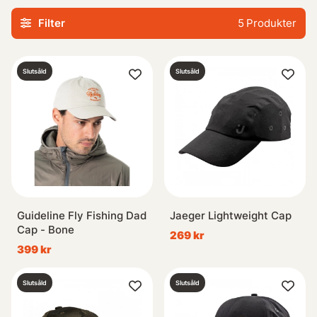
mönster i linje med den senaste trenden inom
Filter
5
Produkter
baseballkepsar.
Vare sig det handlar om solskydd på vandringsturen eller
Slutsåld
Slutsåld
helt enkelt komplettera din look med stil, kan vi erbjuda
rätt modell åt dig! Utforska vårt urval idag och lägg till den
perfekta Dad Cap:en i din samling.
Guideline Fly Fishing Dad
Jaeger Lightweight Cap
Cap - Bone
269 kr
399 kr
Slutsåld
Slutsåld