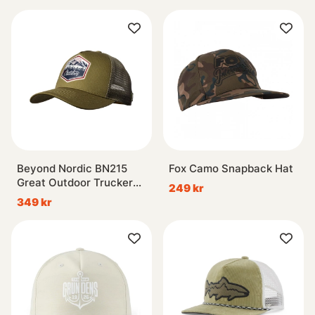
Beyond Nordic BN215
Fox Camo Snapback Hat
Great Outdoor Trucker
249 kr
Cap G-Moss Green
349 kr