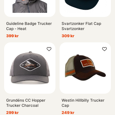
Guideline Badge Trucker
Svartzonker Flat Cap
Cap - Heat
Svartzonker
399 kr
309 kr
Grundéns CC Hopper
Westin Hillbilly Trucker
Trucker Charcoal
Cap
299 kr
249 kr