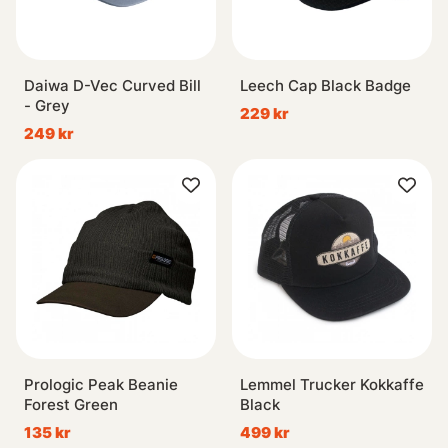
Daiwa D-Vec Curved Bill
Leech Cap Black Badge
- Grey
229 kr
249 kr
Prologic Peak Beanie
Lemmel Trucker Kokkaffe
Forest Green
Black
135 kr
499 kr