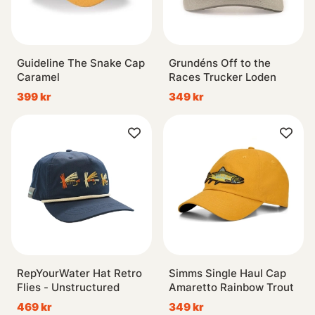
Guideline The Snake Cap
Grundéns Off to the
Caramel
Races Trucker Loden
399 kr
349 kr
RepYourWater Hat Retro
Simms Single Haul Cap
Flies - Unstructured
Amaretto Rainbow Trout
469 kr
349 kr