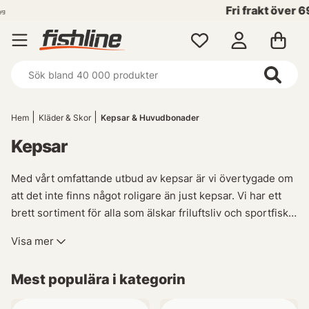
Fri frakt över 699 kr!
Hem
Kläder & Skor
Kepsar & Huvudbonader
Kepsar
Med vårt omfattande utbud av kepsar är vi övertygade om
att det inte finns något roligare än just kepsar. Vi har ett
brett sortiment för alla som älskar friluftsliv och sportfiske,
med olika stilar och märken så att du kan hitta precis den
Visa mer
modellen som passar dig bäst. Våra kepsar erbjuder inte
bara solskydd utan också en chans att visa upp ditt
Mest populära i kategorin
favoritmärke samtidigt som de ger komfort under långa
dagar utomhus. Oavsett vilket varumärke eller stil du