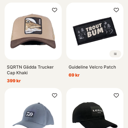
SQRTN Gädda Trucker
Guideline Velcro Patch
Cap Khaki
69 kr
399 kr