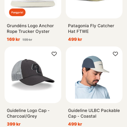
Pangpris!
Grundéns Logo Anchor
Patagonia Fly Catcher
Rope Trucker Oyster
Hat FTWE
169 kr
499 kr
199 kr
Guideline Logo Cap -
Guideline ULBC Packable
Charcoal/Grey
Cap - Coastal
399 kr
499 kr