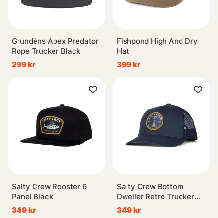
Grundéns Apex Predator
Fishpond High And Dry
Rope Trucker Black
Hat
299 kr
399 kr
Salty Crew Rooster 6
Salty Crew Bottom
Panel Black
Dweller Retro Trucker
Navy
349 kr
349 kr