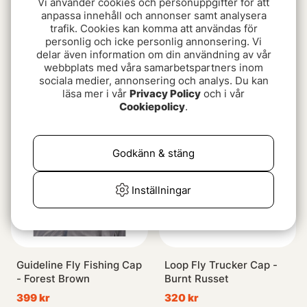
Vi använder cookies och personuppgifter för att
anpassa innehåll och annonser samt analysera
trafik. Cookies kan komma att användas för
personlig och icke personlig annonsering. Vi
delar även information om din användning av vår
Ahrex Bold Script Cap -
Fishline Logo Snapback
webbplats med våra samarbetspartners inom
Black on Black
Trucker Black
sociala medier, annonsering och analys. Du kan
299 kr
199 kr
läsa mer i vår
Privacy Policy
och i vår
Cookiepolicy
.
Godkänn & stäng
Inställningar
Guideline Fly Fishing Cap
Loop Fly Trucker Cap -
- Forest Brown
Burnt Russet
399 kr
320 kr