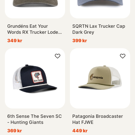
Grundéns Eat Your
SQRTN Lax Trucker Cap
Words RX Trucker Loden
Dark Grey
Salmon Graphic
349 kr
399 kr
6th Sense The Seven SC
Patagonia Broadcaster
- Hunting Giants
Hat FJWE
369 kr
449 kr