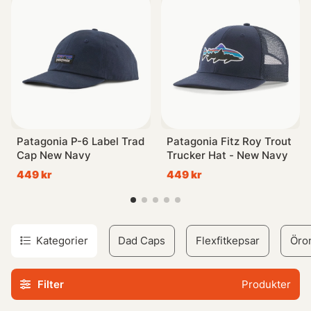
föredrar, kommer vår kollektion säkerligen ha något för
dig!
Patagonia P-6 Label Trad
Patagonia Fitz Roy Trout
Cap New Navy
Trucker Hat - New Navy
449 kr
449 kr
Kategorier
Dad Caps
Flexfitkepsar
Öro
Filter
Produkter