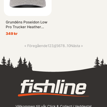
Grundéns Poseidon Low
Pro Trucker Heather
Charcoal
349 kr
«
Föregående
1
2
3
4
5
6
7
8
..
10
Nästa
»
Välkommen till vår Click & Collect i Veddesta!