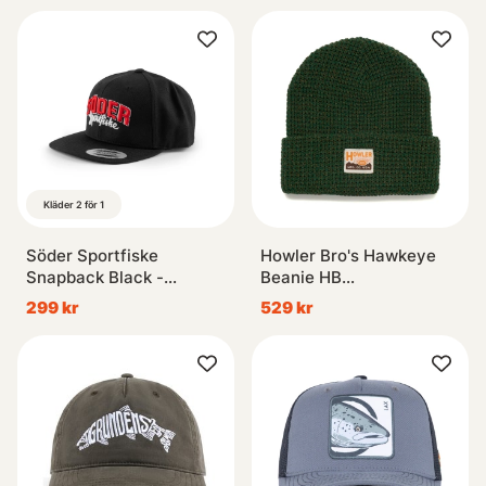
Kläder 2 för 1
Söder Sportfiske
Howler Bro's Hawkeye
Snapback Black -
Beanie HB
Original Logo
Manufacturing Co. -
299 kr
529 kr
Forest Moss