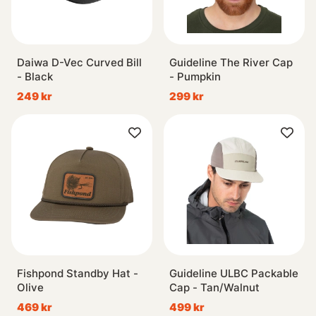
Daiwa D-Vec Curved Bill
Guideline The River Cap
- Black
- Pumpkin
249 kr
299 kr
Fishpond Standby Hat -
Guideline ULBC Packable
Olive
Cap - Tan/Walnut
469 kr
499 kr