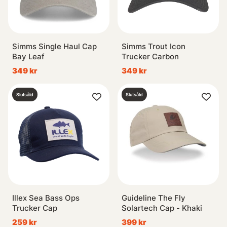
Simms Single Haul Cap
Simms Trout Icon
Bay Leaf
Trucker Carbon
349 kr
349 kr
Slutsåld
Slutsåld
Illex Sea Bass Ops
Guideline The Fly
Trucker Cap
Solartech Cap - Khaki
259 kr
399 kr