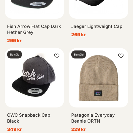
Fish Arrow Flat Cap Dark
Jaeger Lightweight Cap
Hether Grey
269 kr
299 kr
Slutsåld
Slutsåld
CWC Snapback Cap
Patagonia Everyday
Black
Beanie ORTN
349 kr
229 kr