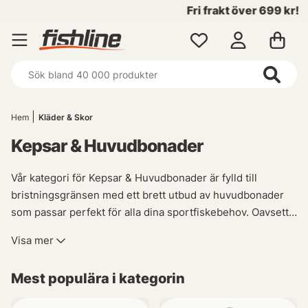
Fri frakt över 699 kr!
Hem
Kläder & Skor
Kepsar & Huvudbonader
Vår kategori för Kepsar & Huvudbonader är fylld till
bristningsgränsen med ett brett utbud av huvudbonader
som passar perfekt för alla dina sportfiskebehov. Oavsett
om du letar efter en snygg keps, en solskyddshatt eller en
Visa mer
varm mössa att bära under de kalla vintermånaderna har vi
något som kommer att falla dig i smaken.
Mest populära i kategorin
För den stilmedvetna sportfiskaren erbjuder vi ett stort