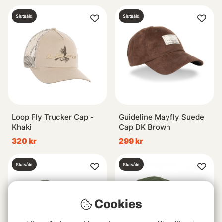
Slutsåld
Slutsåld
Loop Fly Trucker Cap -
Guideline Mayfly Suede
Khaki
Cap DK Brown
320 kr
299 kr
Slutsåld
Slutsåld
Cookies