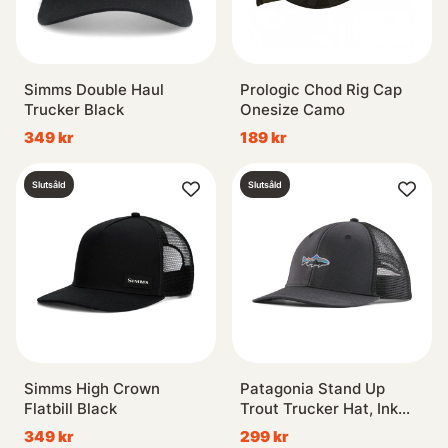
Simms Double Haul
Prologic Chod Rig Cap
Trucker Black
Onesize Camo
349 kr
189 kr
Slutsåld
Slutsåld
Simms High Crown
Patagonia Stand Up
Flatbill Black
Trout Trucker Hat, Ink
Black
349 kr
299 kr