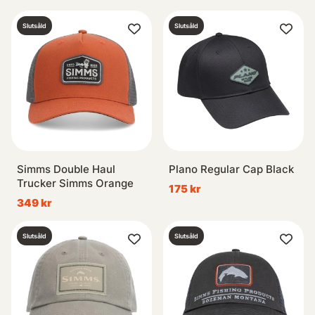
Slutsåld
Slutsåld
Simms Double Haul
Plano Regular Cap Black
Trucker Simms Orange
175 kr
349 kr
Slutsåld
Slutsåld