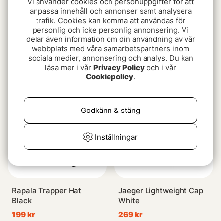
Vi använder cookies och personuppgifter för att
anpassa innehåll och annonser samt analysera
trafik. Cookies kan komma att användas för
personlig och icke personlig annonsering. Vi
delar även information om din användning av vår
Vision Tactical Snapback
Vision Retro Forest
webbplats med våra samarbetspartners inom
Olive Cap
369 kr
sociala medier, annonsering och analys. Du kan
369 kr
läsa mer i vår
Privacy Policy
och i vår
Cookiepolicy
.
Slutsåld
Slutsåld
Godkänn & stäng
Inställningar
Rapala Trapper Hat
Jaeger Lightweight Cap
Black
White
199 kr
269 kr