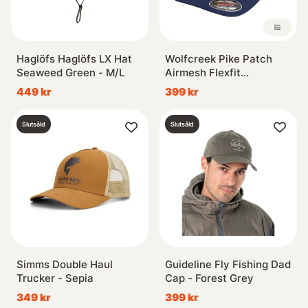
Haglöfs Haglöfs LX Hat
Wolfcreek Pike Patch
Seaweed Green - M/L
Airmesh Flexfit
Navy/White
449 kr
399 kr
Slutsåld
Slutsåld
Simms Double Haul
Guideline Fly Fishing Dad
Trucker - Sepia
Cap - Forest Grey
349 kr
399 kr