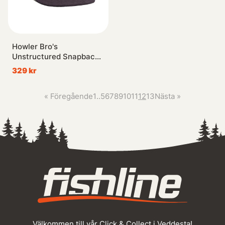
Howler Bro's
Unstructured Snapback
Hats Trout Bolt - Navy
329 kr
Corduroy
«
Föregående
1
..
5
6
7
8
9
10
11
12
13
Nästa
»
Välkommen till vår Click & Collect i Veddesta!