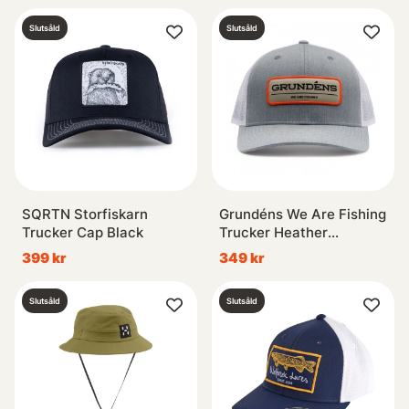
Slutsåld
Slutsåld
SQRTN Storfiskarn
Grundéns We Are Fishing
Trucker Cap Black
Trucker Heather
Grey/White
399 kr
349 kr
Slutsåld
Slutsåld