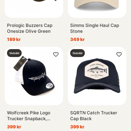
Prologic Buzzers Cap
Simms Single Haul Cap
Onesize Olive Green
Stone
189 kr
349 kr
Slutsåld
Slutsåld
Wolfcreek Pike Logo
SQRTN Catch Trucker
Trucker Snapback,
Cap Black
Black/White, One Size
399 kr
399 kr