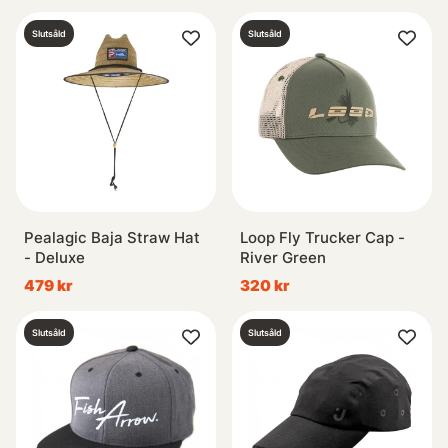
Slutsåld
Slutsåld
Pealagic Baja Straw Hat
Loop Fly Trucker Cap -
- Deluxe
River Green
479 kr
320 kr
Slutsåld
Slutsåld