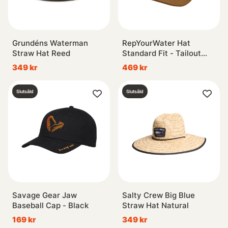
Grundéns Waterman
RepYourWater Hat
Straw Hat Reed
Standard Fit - Tailout
Series Brown
349 kr
469 kr
Slutsåld
Slutsåld
Savage Gear Jaw
Salty Crew Big Blue
Baseball Cap - Black
Straw Hat Natural
169 kr
349 kr