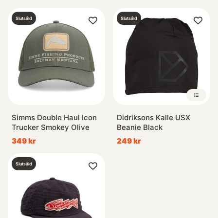
Slutsåld
Slutsåld
Simms Double Haul Icon
Didriksons Kalle USX
Trucker Smokey Olive
Beanie Black
349 kr
249 kr
Slutsåld