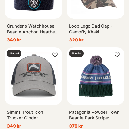
Grundéns Watchhouse
Loop Logo Dad Cap -
Beanie Anchor, Heather
Camofly Khaki
Navy
349 kr
320 kr
Slutsåld
Slutsåld
Simms Trout Icon
Patagonia Powder Town
Trucker Cinder
Beanie Park Stripe:
Barnacle Blue
349 kr
379 kr