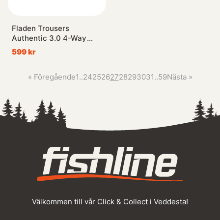
Fladen Trousers
Authentic 3.0 4-Way
Stretch, Grey/Black - S
599 kr
«
Föregående
1
..
24
25
26
27
28
29
30
31
..
59
Nästa
»
Välkommen till vår Click & Collect i Veddesta!