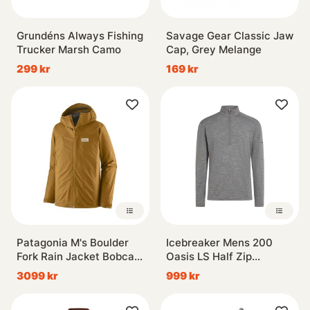
Grundéns Always Fishing
Savage Gear Classic Jaw
Trucker Marsh Camo
Cap, Grey Melange
299 kr
169 kr
Patagonia M's Boulder
Icebreaker Mens 200
Fork Rain Jacket Bobcat
Oasis LS Half Zip
Brown
Gritstone
3099 kr
999 kr