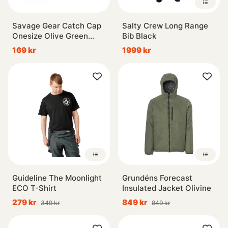
Savage Gear Catch Cap
Salty Crew Long Range
Onesize Olive Green
Bib Black
Melange
169 kr
1999 kr
Guideline The Moonlight
Grundéns Forecast
ECO T-Shirt
Insulated Jacket Olivine
279 kr
849 kr
349 kr
849 kr