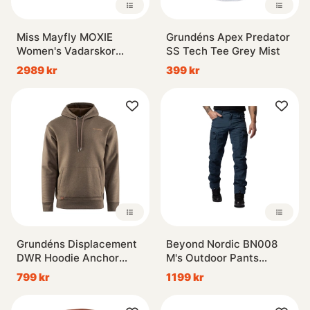
Miss Mayfly MOXIE
Grundéns Apex Predator
Women's Vadarskor
SS Tech Tee Grey Mist
Filtsula Sole Sage
2989 kr
399 kr
Grundéns Displacement
Beyond Nordic BN008
DWR Hoodie Anchor
M's Outdoor Pants
Otter Heather
Midnight Navy
799 kr
1199 kr