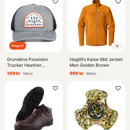
Pangpris!
Grundéns Poseidon
Haglöfs Kaise Mid Jacket
Trucker Heather
Men Golden Brown
Grey/Black
169 kr
999 kr
199 kr
999 kr