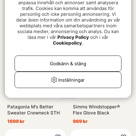
anpassa innehåll och annonser samt analysera
trafik. Cookies kan komma att användas för
personlig och icke personlig annonsering. Vi
Simms ColdWeather
Aclima Lars Monsen
delar även information om din användning av vår
Shirt Selvedge Logan
Femunden Jacket M's Jet
webbplats med våra samarbetspartners inom
Plaid
Black
1699 kr
2799 kr
sociala medier, annonsering och analys. Du kan
läsa mer i vår
Privacy Policy
och i vår
Cookiepolicy
.
Godkänn & stäng
Inställningar
Patagonia M's Better
Simms Windstopper®
Sweater Crewneck STH
Flex Glove Black
1699 kr
969 kr