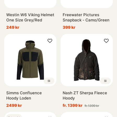
Westin W6 Viking Helmet
Freewater Pictures
One Size Grey/Red
Snapback - Camo/Green
249 kr
399 kr
Simms Confluence
Nash ZT Sherpa Fleece
Hoody Loden
Hoody
2499 kr
fr. 1399 kr
fr. 1399 kr