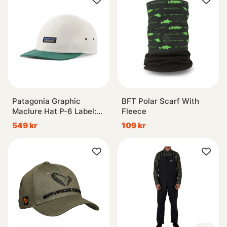
Patagonia Graphic
BFT Polar Scarf With
Maclure Hat P-6 Label:
Fleece
Birch White
549 kr
109 kr