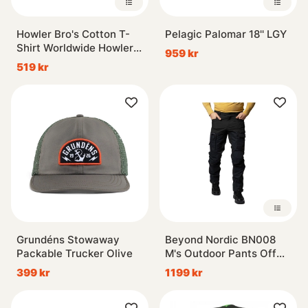
Howler Bro's Cotton T-
Pelagic Palomar 18'' LGY
Shirt Worldwide Howler
959 kr
Grey Heather
519 kr
Grundéns Stowaway
Beyond Nordic BN008
Packable Trucker Olive
M's Outdoor Pants Off
Black
399 kr
1199 kr