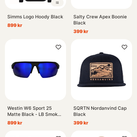
Simms Logo Hoody Black
Salty Crew Apex Boonie
Black
899 kr
399 kr
Westin W6 Sport 25
SQRTN Nordanvind Cap
Matte Black - LB Smoke
Black
LM Blue AR Blue
899 kr
399 kr