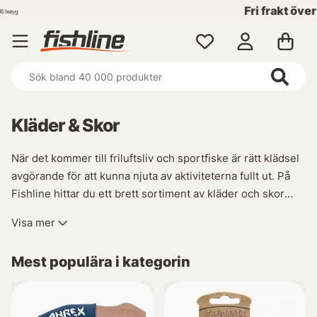
Fri frakt över 699 kr!
Kläder & Skor
När det kommer till friluftsliv och sportfiske är rätt klädsel
avgörande för att kunna njuta av aktiviteterna fullt ut. På
Fishline hittar du ett brett sortiment av kläder och skor
som passar perfekt för dina äventyr i naturen.
Visa mer
Oavsett om du behöver vattentäta jackor, fiskebyxor eller
Mest populära i kategorin
bekväma sportfiskeskor så har vi allt du behöver för att
hålla dig torr, sval eller varm under alla väderförhållanden.
Vår kollektion inkluderar även funktionella fritidskläder