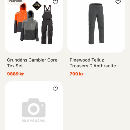
Paketpris!
Grundéns Gambler Gore-
Pinewood Telluz
Tex Set
Trousers D.Anthracite -
XL
9889 kr
799 kr