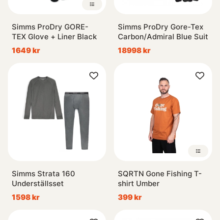
Simms ProDry GORE-
Simms ProDry Gore-Tex
TEX Glove + Liner Black
Carbon/Admiral Blue Suit
1649 kr
18998 kr
Simms Strata 160
SQRTN Gone Fishing T-
Underställsset
shirt Umber
1598 kr
399 kr