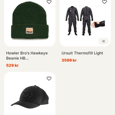
Howler Bro's Hawkeye
Ursuit Thermofill Light
Beanie HB
3599 kr
Manufacturing Co. -
529 kr
Forest Moss