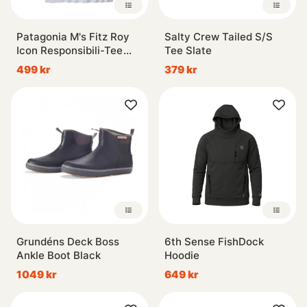
Patagonia M's Fitz Roy
Salty Crew Tailed S/S
Icon Responsibili-Tee
Tee Slate
WHI
499 kr
379 kr
Grundéns Deck Boss
6th Sense FishDock
Ankle Boot Black
Hoodie
1049 kr
649 kr