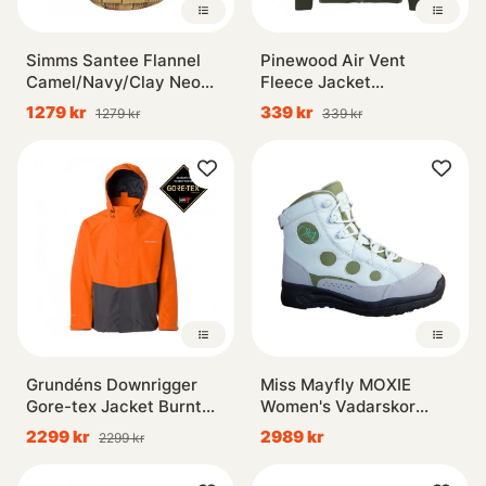
Simms Santee Flannel
Pinewood Air Vent
Camel/Navy/Clay Neo
Fleece Jacket
Plaid
D.Mossgreen
1279 kr
339 kr
1279 kr
339 kr
Grundéns Downrigger
Miss Mayfly MOXIE
Gore-tex Jacket Burnt
Women's Vadarskor
Orange
Rubber Sole Sage
2299 kr
2989 kr
2299 kr