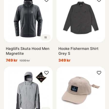
Haglöfs Skuta Hood Men
Hooke Fisherman Shirt
Magnetite
Grey S
749 kr
349 kr
1099 kr