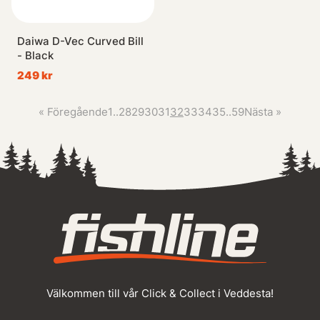
Daiwa D-Vec Curved Bill
- Black
249 kr
«
Föregående
1
..
28
29
30
31
32
33
34
35
..
59
Nästa
»
Välkommen till vår Click & Collect i Veddesta!