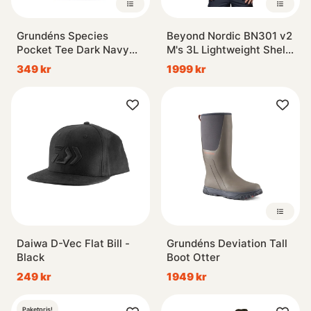
Grundéns Species
Beyond Nordic BN301 v2
Pocket Tee Dark Navy
M's 3L Lightweight Shell
Heather
Jacket Onyx Black
349 kr
1999 kr
Daiwa D-Vec Flat Bill -
Grundéns Deviation Tall
Black
Boot Otter
249 kr
1949 kr
Paketpris!