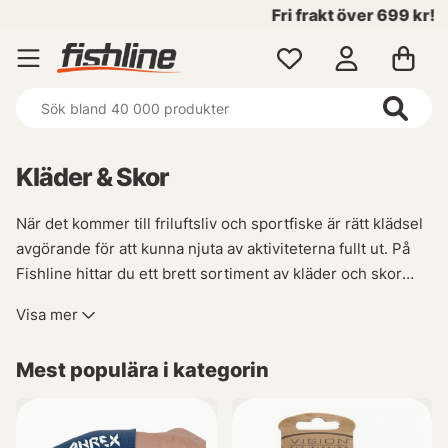
Fri frakt över 699 kr!
Kläder & Skor
När det kommer till friluftsliv och sportfiske är rätt klädsel
avgörande för att kunna njuta av aktiviteterna fullt ut. På
Fishline hittar du ett brett sortiment av kläder och skor
som passar perfekt för dina äventyr i naturen.
Visa mer
Oavsett om du behöver vattentäta jackor, fiskebyxor eller
Mest populära i kategorin
bekväma sportfiskeskor så har vi allt du behöver för att
hålla dig torr, sval eller varm under alla väderförhållanden.
Vår kollektion inkluderar även funktionella fritidskläder