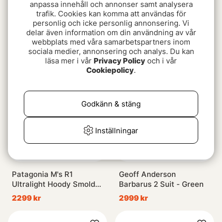
anpassa innehåll och annonser samt analysera
trafik. Cookies kan komma att användas för
personlig och icke personlig annonsering. Vi
Wingo Wading Belt
Salty Crew Tailed S/S
delar även information om din användning av vår
Tee Black
619 kr
webbplats med våra samarbetspartners inom
fr. 350 kr
sociala medier, annonsering och analys. Du kan
läsa mer i vår
Privacy Policy
och i vår
Cookiepolicy
.
Paketpris!
Godkänn & stäng
Inställningar
Patagonia M's R1
Geoff Anderson
Ultralight Hoody Smolder
Barbarus 2 Suit - Green
Blue
2299 kr
2999 kr