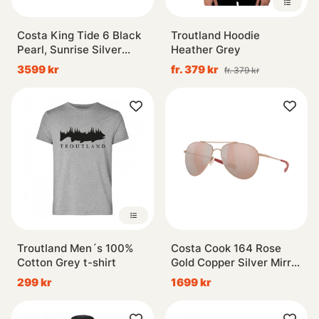
Costa King Tide 6 Black
Troutland Hoodie
Pearl, Sunrise Silver
Heather Grey
Mirror 580g
3599 kr
fr. 379 kr
fr. 379 kr
Troutland Men´s 100%
Costa Cook 164 Rose
Cotton Grey t-shirt
Gold Copper Silver Mirror
580P
299 kr
1699 kr