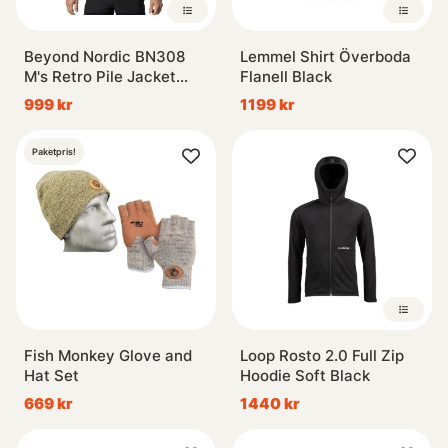
Beyond Nordic BN308
Lemmel Shirt Överboda
M's Retro Pile Jacket
Flanell Black
Black Midnight
999 kr
1199 kr
Paketpris!
Fish Monkey Glove and
Loop Rosto 2.0 Full Zip
Hat Set
Hoodie Soft Black
669 kr
1440 kr