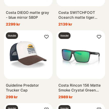
Costa DIEGO matte gray
Costa SWITCHFOOT
- blue mirror 580P
Ocearch matte tiger
shark - green mirror
2299 kr
2139 kr
580P
Slutsåld
Slutsåld
Guideline Predator
Costa Rincon 156 Matte
Trucker Cap
Smoke Crystal Green
Mirror 580G
299 kr
2989 kr
Slutsåld
Slutsåld