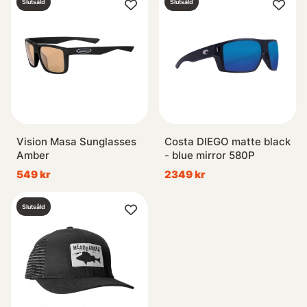
Slutsåld
Slutsåld
Vision Masa Sunglasses
Costa DIEGO matte black
Amber
- blue mirror 580P
549 kr
2349 kr
Slutsåld