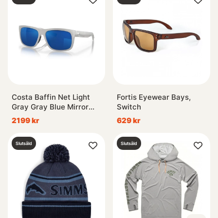
Costa Baffin Net Light
Fortis Eyewear Bays,
Gray Gray Blue Mirror
Switch
580G
2199 kr
629 kr
Slutsåld
Slutsåld