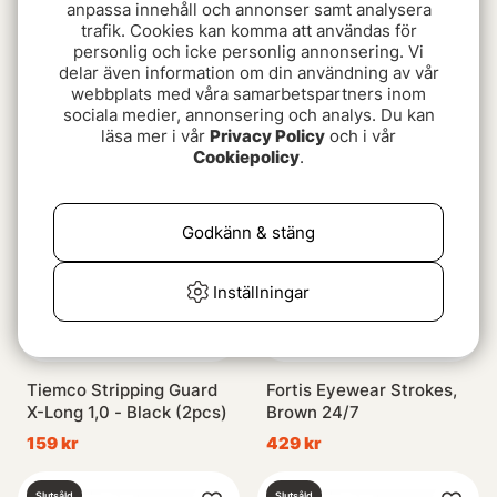
anpassa innehåll och annonser samt analysera
trafik. Cookies kan komma att användas för
personlig och icke personlig annonsering. Vi
Costa Blackfin Pro Tiger
Vision Aslak Sunglasses
delar även information om din användning av vår
Shark Green Mirror 580G
Brown
webbplats med våra samarbetspartners inom
2899 kr
549 kr
sociala medier, annonsering och analys. Du kan
läsa mer i vår
Privacy Policy
och i vår
Cookiepolicy
.
Slutsåld
Slutsåld
Godkänn & stäng
Inställningar
Tiemco Stripping Guard
Fortis Eyewear Strokes,
X-Long 1,0 - Black (2pcs)
Brown 24/7
159 kr
429 kr
Slutsåld
Slutsåld