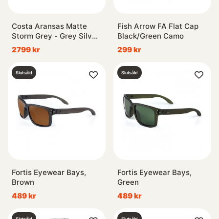
Costa Aransas Matte
Fish Arrow FA Flat Cap
Storm Grey - Grey Silver
Black/Green Camo
Mirror 580G
2799 kr
299 kr
Slutsåld
Slutsåld
Fortis Eyewear Bays,
Fortis Eyewear Bays,
Brown
Green
489 kr
489 kr
Slutsåld
Slutsåld