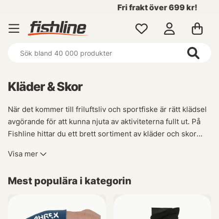
Fri frakt över 699 kr!
Kläder & Skor
När det kommer till friluftsliv och sportfiske är rätt klädsel
avgörande för att kunna njuta av aktiviteterna fullt ut. På
Fishline hittar du ett brett sortiment av kläder och skor
som passar perfekt för dina äventyr i naturen.
Visa mer
Oavsett om du behöver vattentäta jackor, fiskebyxor eller
Mest populära i kategorin
bekväma sportfiskeskor så har vi allt du behöver för att
hålla dig torr, sval eller varm under alla väderförhållanden.
Vår kollektion inkluderar även funktionella fritidskläder