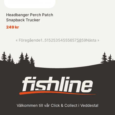
Headbanger Perch Patch
Snapback Trucker
249 kr
«
Föregående
1
..
51
52
53
54
55
56
57
58
59
Nästa
»
Välkommen till vår Click & Collect i Veddesta!