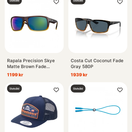
Slutsåld
Slutsåld
Rapala Precision Skye
Costa Cut Coconut Fade
Matte Brown Fade
Gray 580P
Amber Green Mirror
1199 kr
1939 kr
Slutsåld
Slutsåld