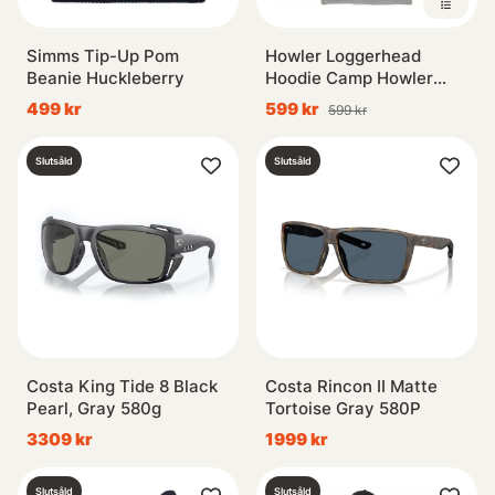
Simms Tip-Up Pom
Howler Loggerhead
Beanie Huckleberry
Hoodie Camp Howler
Smoke
499 kr
599 kr
599 kr
Slutsåld
Slutsåld
Costa King Tide 8 Black
Costa Rincon II Matte
Pearl, Gray 580g
Tortoise Gray 580P
3309 kr
1999 kr
Slutsåld
Slutsåld