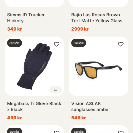
Simms ID Trucker
Bajio Las Rocas Brown
Hickory
Tort Matte Yellow Glass
349 kr
2999 kr
Slutsåld
Slutsåld
Megabass Ti Glove Black
Vision ASLAK
x Black
sunglasses amber
499 kr
549 kr
Slutsåld
Slutsåld