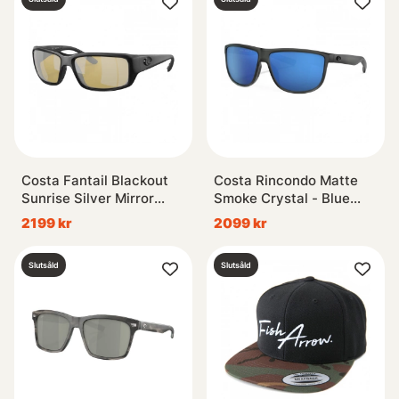
Costa Fantail Blackout
Costa Rincondo Matte
Sunrise Silver Mirror
Smoke Crystal - Blue
580P
Mirror 580P
2199 kr
2099 kr
Slutsåld
Slutsåld