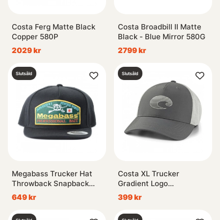
Costa Ferg Matte Black
Costa Broadbill II Matte
Copper 580P
Black - Blue Mirror 580G
2029 kr
2799 kr
Slutsåld
Slutsåld
Megabass Trucker Hat
Costa XL Trucker
Throwback Snapback
Gradient Logo
Black
Performance Hat Gray
649 kr
399 kr