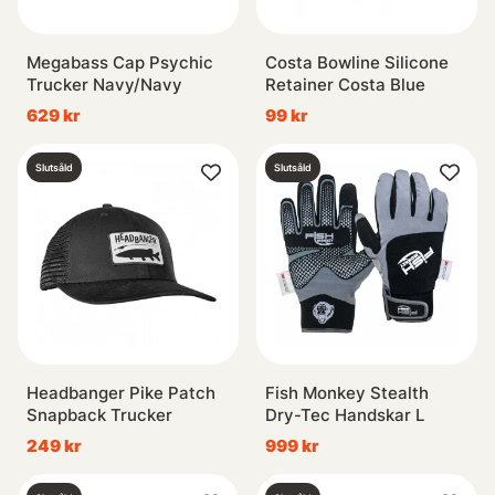
Megabass Cap Psychic
Costa Bowline Silicone
Trucker Navy/Navy
Retainer Costa Blue
629 kr
99 kr
Slutsåld
Slutsåld
Headbanger Pike Patch
Fish Monkey Stealth
Snapback Trucker
Dry-Tec Handskar L
249 kr
999 kr