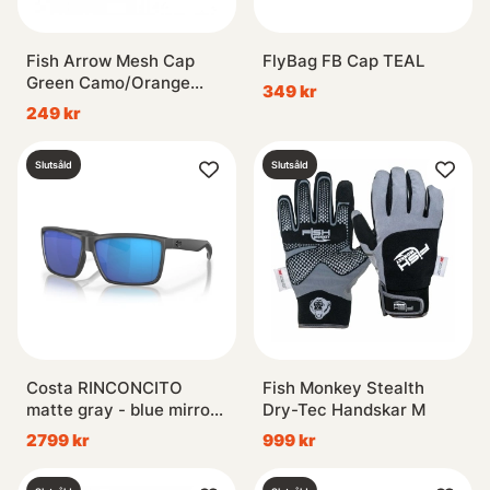
Fish Arrow Mesh Cap
FlyBag FB Cap TEAL
Green Camo/Orange
349 kr
logo
249 kr
Slutsåld
Slutsåld
Costa RINCONCITO
Fish Monkey Stealth
matte gray - blue mirror
Dry-Tec Handskar M
580G
2799 kr
999 kr