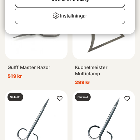
Slutsåld
Slutsåld
Inställningar
Gulff Master Razor
Kuchelmeister
Multiclamp
519 kr
299 kr
Slutsåld
Slutsåld