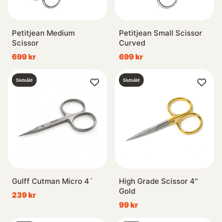
Petitjean Medium
Petitjean Small Scissor
Scissor
Curved
699 kr
699 kr
Slutsåld
Slutsåld
Gulff Cutman Micro 4´
High Grade Scissor 4''
Gold
239 kr
99 kr