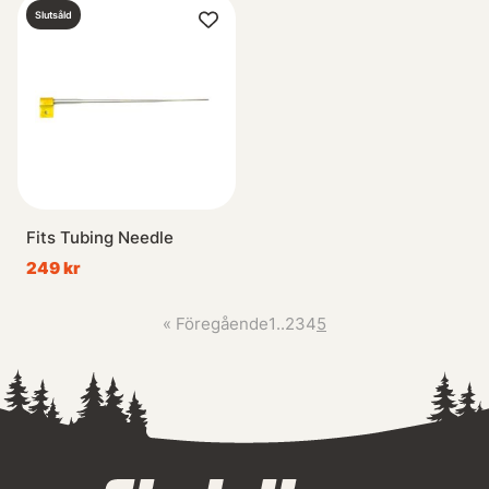
Slutsåld
Fits Tubing Needle
249 kr
«
Föregående
1
..
2
3
4
5