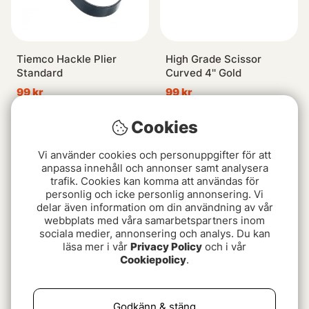
Tiemco Hackle Plier
High Grade Scissor
Standard
Curved 4'' Gold
99 kr
99 kr
Cookies
Slutsåld
Slutsåld
Vi använder cookies och personuppgifter för att
anpassa innehåll och annonser samt analysera
trafik. Cookies kan komma att användas för
personlig och icke personlig annonsering. Vi
delar även information om din användning av vår
webbplats med våra samarbetspartners inom
sociala medier, annonsering och analys. Du kan
läsa mer i vår
Privacy Policy
och i vår
Cookiepolicy
.
Dr Slick Hair Scissors
FlyTester
199 kr
2299 kr
Godkänn & stäng