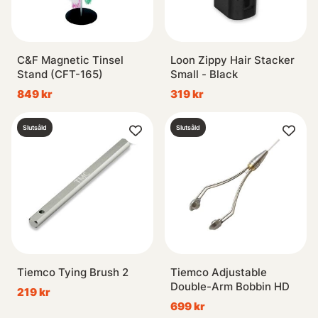
C&F Magnetic Tinsel
Loon Zippy Hair Stacker
Stand (CFT-165)
Small - Black
849 kr
319 kr
Slutsåld
Slutsåld
Tiemco Tying Brush 2
Tiemco Adjustable
Double-Arm Bobbin HD
219 kr
699 kr