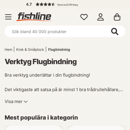
F
Baserat på 536 betyg
Hem
Krok & Småplock
Flugbindning
Verktyg Flugbindning
Bra verktyg underlättar i din flugbindning!
Det viktigaste att satsa på är minst 1 bra trådrullehållare,
gärna keramisk. En trådrullehållare använder du till all din
Visa mer
flugbindning.
2 bra saxar är också värt att investera i. En
slö sax kan snabbt förstöra din flugbindning.
Mest populära i kategorin
Välj gärna en lite mindre sax till de små jobben då du vill
klippa med precision. Välj sedan en lite större sax till att