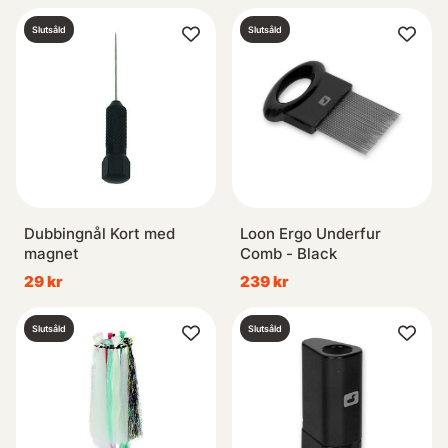
Slutsåld
Slutsåld
Dubbingnål Kort med
Loon Ergo Underfur
magnet
Comb - Black
29 kr
239 kr
Slutsåld
Slutsåld