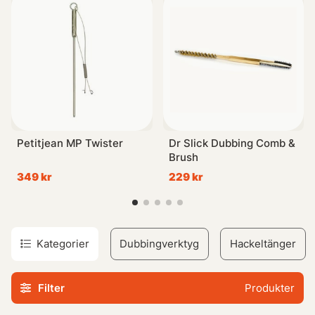
klippa i grövre hårmaterial och syntetmaterial med.
Andra verktyg som hackeltång och dubbingnål kommer att
underlätta din flugbindning.
‘‘
Petitjean MP Twister
Dr Slick Dubbing Comb &
Brush
349 kr
229 kr
Kategorier
Dubbingverktyg
Hackeltänger
Filter
Produkter