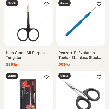
Slutsåld
Slutsåld
High Grade All Purpose
Renzetti R-Evolution
Tungsten
Tools - Stainless Steel
Teaser S
229 kr
399 kr
Slutsåld
Slutsåld