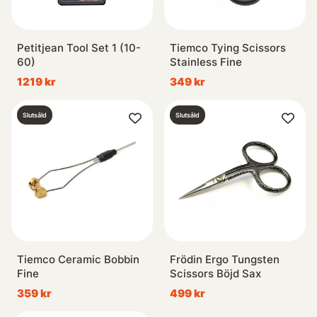
Petitjean Tool Set 1 (10-
Tiemco Tying Scissors
60)
Stainless Fine
1219 kr
349 kr
Slutsåld
Slutsåld
Tiemco Ceramic Bobbin
Frödin Ergo Tungsten
Fine
Scissors Böjd Sax
359 kr
499 kr