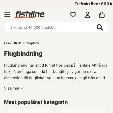
Fri frakt över 699 kr!
Hem
Krok & Småplock
Flugbindning
Flugbindning har alltid funnit hos oss på Fishline.
Att fånga
fisk på en fluga som du har bundit själv ger en extra
dimension till flugfisket.
Att sitta hemma och gå från en idé
och en naken krok till en färdig fluga som lurar fisk är en
Visa mer
väldigt tillfredsställande upplevelse.
Nya
flugbindningsmaterial utvecklas hela tiden, därför är det
Mest populära i kategorin
svårt att hålla alla typer av flugbindningsmaterial. Vi på
Fishline arbetar hela tiden med att hitta