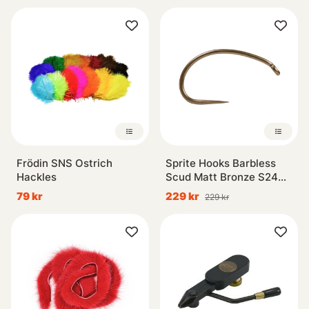
Frödin SNS Ostrich
Sprite Hooks Barbless
Hackles
Scud Matt Bronze S2499
100-pack
79 kr
229 kr
229 kr