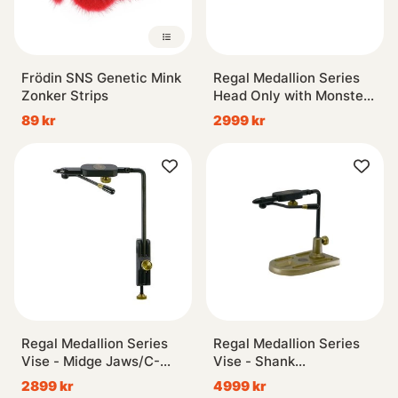
Frödin SNS Genetic Mink
Regal Medallion Series
Zonker Strips
Head Only with Monster
Jaws
89 kr
2999 kr
Regal Medallion Series
Regal Medallion Series
Vise - Midge Jaws/C-
Vise - Shank
Clamp
Jaws/Bronze Pocket
2899 kr
4999 kr
Base