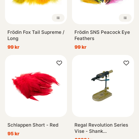
Frödin Fox Tail Supreme /
Frödin SNS Peacock Eye
Long
Feathers
99 kr
99 kr
Schlappen Short - Red
Regal Revolution Series
Vise - Shank
95 kr
Head/Bronze Pocket