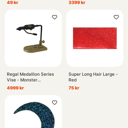
Clamp
49 kr
3399 kr
Regal Medallion Series
Super Long Hair Large -
Vise - Monster
Red
Jaws/Bronze Pocket
4999 kr
75 kr
Base