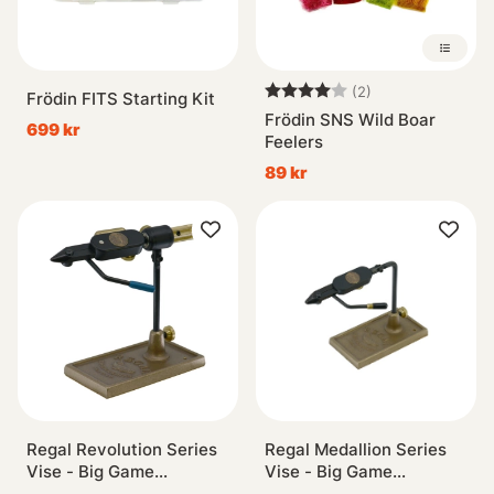
Betyg:
4.0 utav 5 stjär
(2)
Frödin FITS Starting Kit
Frödin SNS Wild Boar
699 kr
Feelers
89 kr
Regal Revolution Series
Regal Medallion Series
Vise - Big Game
Vise - Big Game
Head/Bronze Traditional
Jaws/Bronze Traditional