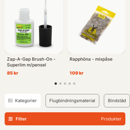
flugbindningsmaterial som är nya och heta för att just
kunna erbjuda något för nästan alla flugbindare.
Vi har valt att fokusera vår flugbindning på framför allt
havsöring- och gäddflugbindning.
Men vi strävar efter att det även ska finnas
flugbindningsmaterial för dig som binder torrflugor,
Zap-A-Gap Brush-On -
Rapphöna - mixpåse
nymfer och laxflugor.
Superlim m/pensel
85 kr
109 kr
Om du upplever att vi saknar något flugbindningsmaterial i
vårt sortiment, så tveka inte att höra av dig via telefon eller
mail så ska vi göra vårt bästa för att tillgodose dina behov.
‘‘
Kategorier
Flugbindningsmaterial
Bindstäd
Filter
Produkter