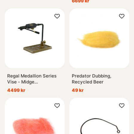
6699 kr
Base
Regal Medallion Series
Predator Dubbing,
Vise - Midge
Recycled Beer
Jaws/Bronze Traditional
4499 kr
49 kr
Base