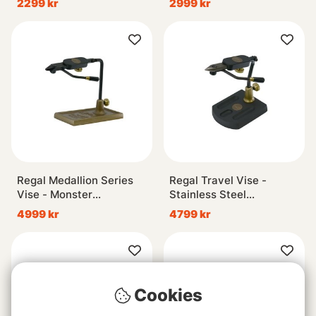
2299 kr
2999 kr
Regal Medallion Series
Regal Travel Vise -
Vise - Monster
Stainless Steel
Jaws/Bronze Traditional
Jaws/Aluminum Pocket
4999 kr
4799 kr
Base
Base
Cookies