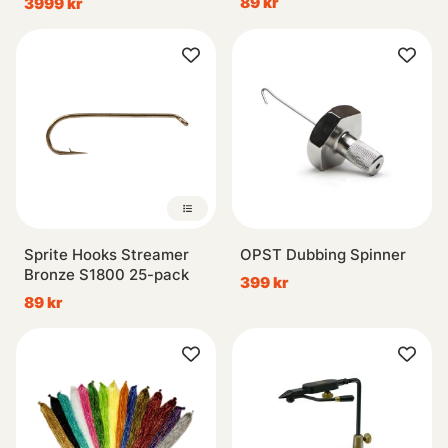
89 kr
3999 kr
Base
Sprite Hooks Streamer
OPST Dubbing Spinner
Bronze S1800 25-pack
399 kr
89 kr