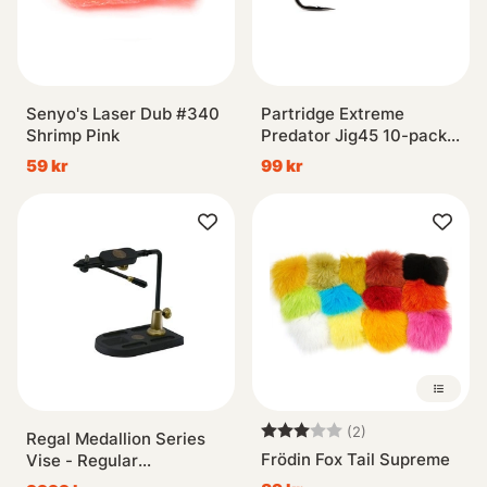
Senyo's Laser Dub #340
Partridge Extreme
Shrimp Pink
Predator Jig45 10-pack -
#6/0
59 kr
99 kr
Betyg:
3.0 utav 5 stjär
(2)
Regal Medallion Series
Frödin Fox Tail Supreme
Vise - Regular
Jaws/Aluminum Pocket