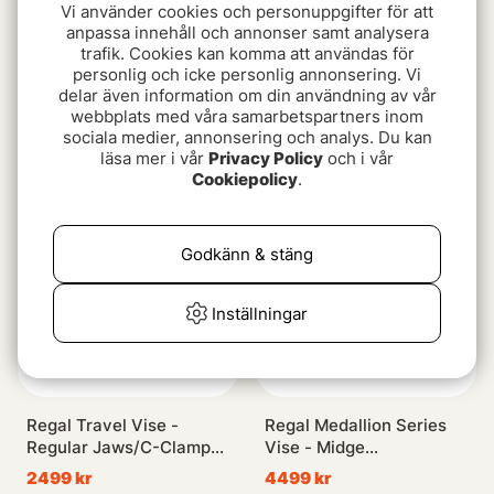
Vi använder cookies och personuppgifter för att
anpassa innehåll och annonser samt analysera
trafik. Cookies kan komma att användas för
Midsummer Madness
personlig och icke personlig annonsering. Vi
delar även information om din användning av vår
webbplats med våra samarbetspartners inom
Wiggle Tail XXL, Red
Frödin SNS Samurai Hair
sociala medier, annonsering och analys. Du kan
59 kr
89 kr
65 kr
läsa mer i vår
Privacy Policy
och i vår
Cookiepolicy
.
Godkänn & stäng
Inställningar
Regal Travel Vise -
Regal Medallion Series
Regular Jaws/C-Clamp
Vise - Midge
(Inex Vise)
Jaws/Bronze Pocket
2499 kr
4499 kr
Base