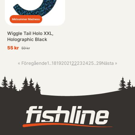
Midsummer Madness
Wiggle Tail Holo XXL,
Holographic Black
55 kr
59 kr
«
Föregående
1
..
18
19
20
21
22
23
24
25
..
29
Nästa
»