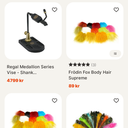
Betyg:
5.0 utav 5 stjär
(3)
Regal Medallion Series
Frödin Fox Body Hair
Vise - Shank
Supreme
Jaws/Aluminum Pocket
4799 kr
Base
89 kr