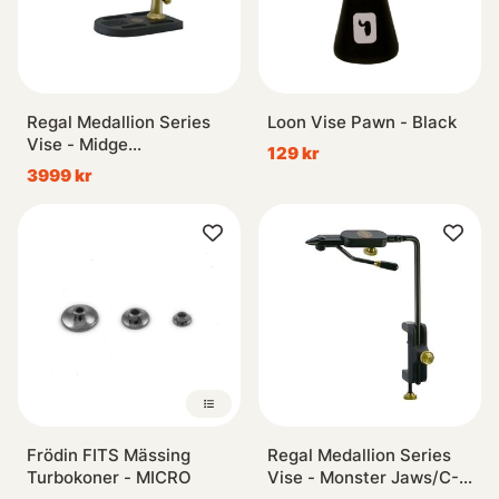
Regal Medallion Series
Loon Vise Pawn - Black
Vise - Midge
129 kr
Jaws/Aluminum Pocket
3999 kr
Base
Frödin FITS Mässing
Regal Medallion Series
Turbokoner - MICRO
Vise - Monster Jaws/C-