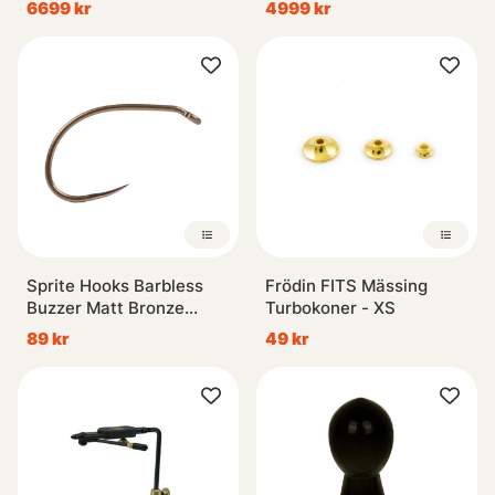
6699 kr
4999 kr
Base
Base
Sprite Hooks Barbless
Frödin FITS Mässing
Buzzer Matt Bronze
Turbokoner - XS
S2100 25-pack
89 kr
49 kr