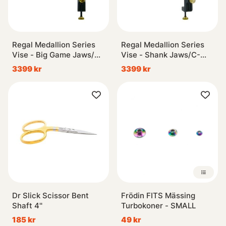
Regal Medallion Series
Regal Medallion Series
Vise - Big Game Jaws/C-
Vise - Shank Jaws/C-
Clamp
Clamp
3399 kr
3399 kr
Dr Slick Scissor Bent
Frödin FITS Mässing
Shaft 4''
Turbokoner - SMALL
185 kr
49 kr