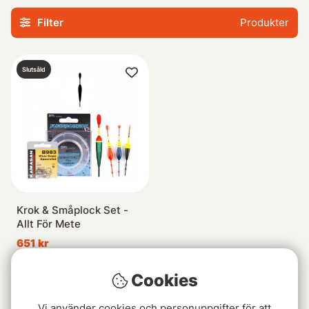
Filter
Produkter
Slutsåld
Krok & Småplock Set -
Allt För Mete
651 kr
Cookies
«
Föregående
1
2
3
Vi använder cookies och personuppgifter för att