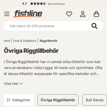
4.7
Baserat på 536 betyg
Hem
Krok & Småplock
Riggtillbehör
Övriga Riggtillbehör
I Övriga Riggtillbehör har vi samlat olika tillbehör som kan
vara användbara i olika riggar till mete och spinnfiske. Ofta
är dessa tillbehör anpassade för specifika metoder och
riggar som gör att de har svårt att passas in i andra
Visa mer
kategorier hos oss. Här har vi samlat de små detaljerna
som kan vara avgörande i vissa situationer och kan vara
det som gör att fisken väljer just ditt bete.
Kategorier
Övriga Riggtillbehör
Bait Bands